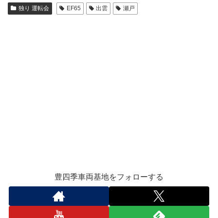
独り 運転会
EF65
出雲
瀬戸
豊四季車両基地をフォローする