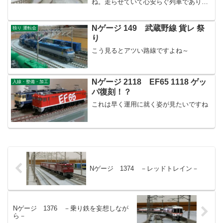
ね。走らせていて心安らぐ列車でありま
す。
Nゲージ 149 武蔵野線 貨レ 祭
独り 運転会
り
こう見るとアツい路線ですよね～
Nゲージ 2118 EF65 1118 ゲッ
入線・整備・加工
パ復刻！？
これは早く運用に就く姿が見たいですね
Nゲージ 1374 －レッドトレイン－
Nゲージ 1376 －乗り鉄を妄想しなが
ら－