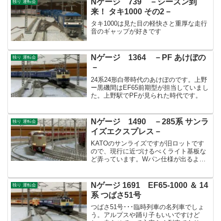
Nゲージ 739 －シーズン到
独り 運転会
来！ タキ1000 その2－
タキ1000は見た目の軽快さと重厚な走行
音のギャップが好きです
Nゲージ 1364 －PF あけぼの
独り 運転会
－
24系24形白帯時代のあけぼのです。上野
ー黒磯間はEF65前期型が担当していまし
た。上野駅でPFが見られた時代です。
Nゲージ 1490 －285系 サンラ
独り 運転会
イズエクスプレス－
KATOのサンライズですが旧ロットです
ので、現行に近づけるべくライト基板な
ど弄っています。Wパン仕様が出るよう
ですので屋根上はAssyパーツ欲しいです
ね。
Nゲージ 1691 EF65-1000 ＆ 14
独り 運転会
系 つばさ51号
つばさ51号･･･臨時列車の名列車でしょ
う。アルプスや踊り子もいいですけど