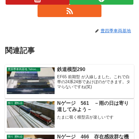
豊四季車両基地
関連記事
鉄道模型290
豊四季車両基地 Yahoo!ブログ
EF65 前期型 が入線しました。これで白
帯の24系24形であけぼのができます。タ
マらないですね(笑)
Nゲージ 561 －雨の日は寄り
独り 運転会
道してみよう－
たまに覗く模型店が楽しいです
Nゲージ 466 存在感抜群な機
独り 運転会