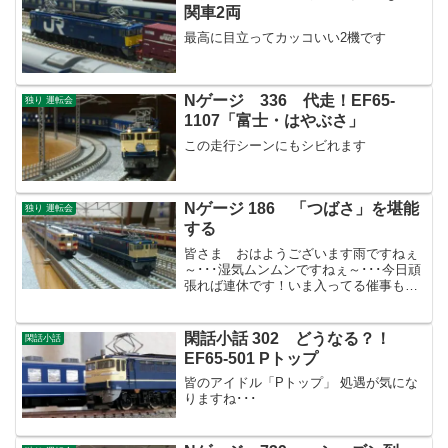
関車2両
最高に目立ってカッコいい2機です
Nゲージ 336 代走！EF65-
独り 運転会
1107「富士・はやぶさ」
この走行シーンにもシビれます
Nゲージ 186 「つばさ」を堪能
独り 運転会
する
皆さま おはようございます雨ですねぇ
～･･･湿気ムンムンですねぇ～･･･今日頑
張れば連休です！いま入ってる催事も今
日が最終日。ラストスパートです！さ
て、昨日ネタ切れで小休止しましたが、
PF前期型を見て思い出しました。臨時特
閑話小話 302 どうなる？！
閑話小話
急「つばさ51号」...
EF65-501 Pトップ
皆のアイドル「Pトップ」 処遇が気にな
りますね･･･