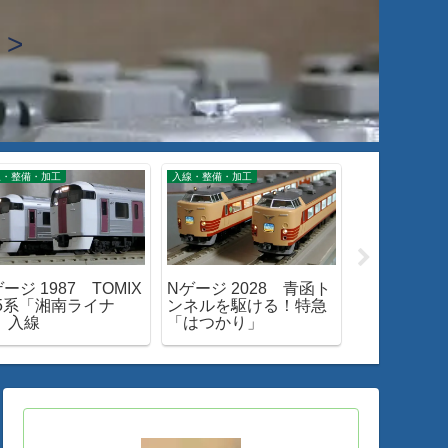
>
線・整備・加工
入線・整備・加工
入線・整備・加工
ージ 1987 TOMIX
Nゲージ 2028 青函ト
Nゲージ 200
15系「湘南ライナ
ンネルを駆ける！特急
EF66-0入
」入線
「はつかり」
ツ購入