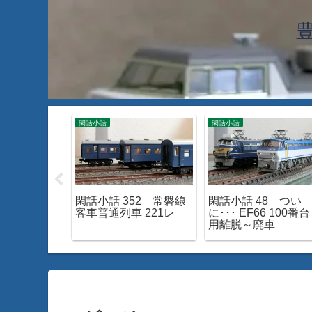
閑話小話
閑話小話
610 身延線
閑話小話 352 常磐線
閑話小話 48 つい
15系が面白
客車普通列車 221レ
に･･･ EF66 100番台
用離脱～廃車