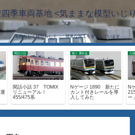
豊四季車両基地 <気ままな模型いじり
本物らしく模型らしく… 簡単な加工を楽しんでいます
閑話小話
独り 運転会
入
閑話小話 37 TOMIX
Nゲージ 1890 新たに
Nゲ
 運
リニューアル！
カント付きレールを導
2
455/475系
入してみた
ー