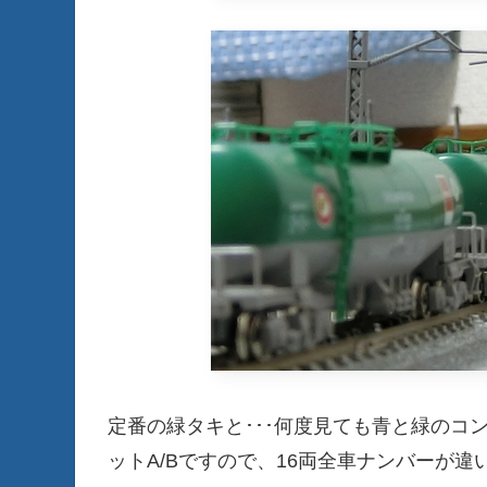
定番の緑タキと･･･何度見ても青と緑のコ
ットA/Bですので、16両全車ナンバーが