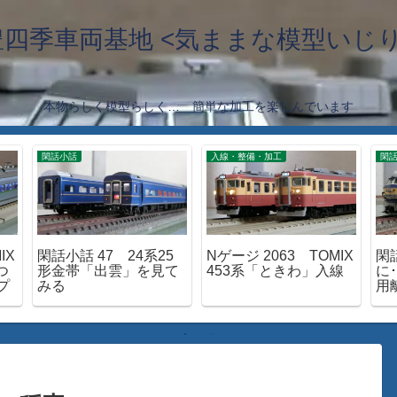
豊四季車両基地 <気ままな模型いじり
本物らしく模型らしく… 簡単な加工を楽しんでいます
閑話小話
入線・整備・加工
閑
IX
閑話小話 47 24系25
Nゲージ 2063 TOMIX
閑
つ
形金帯「出雲」を見て
453系「ときわ」入線
に･
プ
みる
用