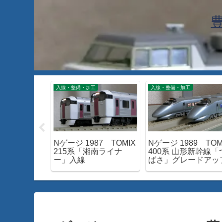
工
入線・整備・加工
入線・整備・加工
028 青函ト
Nゲージ 1987 TOMIX
Nゲージ 1989 TOM
ける！特急
215系「湘南ライナ
400系 山形新幹線「
」
ー」入線
ばさ」グレードアッ