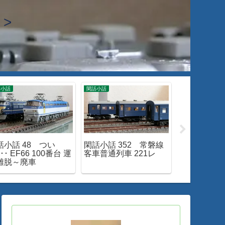
>
話小話
閑話小話
独り 運転会
話小話 48 つい
閑話小話 352 常磐線
Nゲージ 18
･･ EF66 100番台 運
客車普通列車 221レ
カント付き
離脱～廃車
入してみた