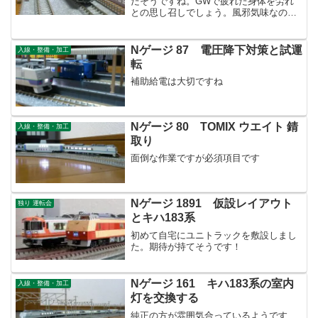
だそうですね。GWで疲れた身体を労れ
との思し召しでしょう。風邪気味なので
ゆっくりしようと思います。さて、段々
と北上している車両他の紹介ですが、ご
期待？通り北海道です。函館から札幌ま
Nゲージ 87 電圧降下対策と試運
入線・整備・加工
での車両です！北海道の...
転
補助給電は大切ですね
Nゲージ 80 TOMIX ウエイト 錆
入線・整備・加工
取り
面倒な作業ですが必須項目です
Nゲージ 1891 仮設レイアウト
独り 運転会
とキハ183系
初めて自宅にユニトラックを敷設しまし
た。期待が持てそうです！
Nゲージ 161 キハ183系の室内
入線・整備・加工
灯を交換する
純正の方が雰囲気合っているようです