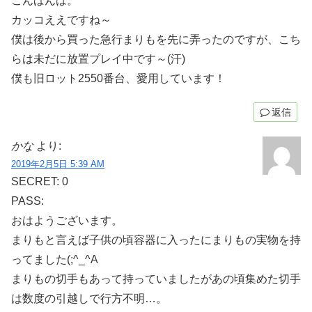
こんばんは。
カッコええですね～
僕は後から買った急行まりもを先に弄ったのですが、こち
らは未だに放置プレイ中です～(汗)
僕も旧ロット2550番台、愛用しています！
返信
かな
より:
2019年2月5日 5:39 AM
SECRET: 0
PASS:
おはようございます。
まりもと言えば子供の頃容器に入ったにまりもの実物を持
ってました(;^_^A
まりもの切手もあって持っていましたがあの頃集めた切手
は数度の引越しで行方不明…。