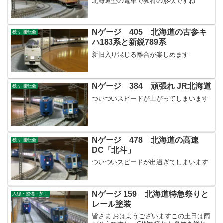
北海道型の電車で独特の形状ですね
Nゲージ 405 北海道の古参キ
独り 運転会
ハ183系と新鋭789系
新旧入り混じる離合が楽しめます
Nゲージ 384 頑張れ JR北海道
独り 運転会
ついついスピードが上がってしまいます
Nゲージ 478 北海道の高速
独り 運転会
DC「北斗」
ついついスピードが出過ぎてしまいます
Nゲージ 159 北海道特急祭りと
入線・整備・加工
レール塗装
皆さま おはようございますこの土日は雨