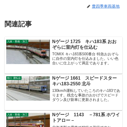
豊四季車両基地
関連記事
Nゲージ 1725 キハ183系 おお
入線・整備・加工
ぞらに室内灯を仕込む
TOMIX キハ183系500番台 特急おおぞら
に自作の室内灯を仕込みました。いい色
合いに仕上がって満足であります。
Nゲージ 1661 スピードスター
独り 運転会
キハ183-2550 北斗
130km/h運転していたころのキハ183であ
ります。残念な事故のおかげでスピード
ダウン及び新車に更新されました。
Nゲージ 1143 －781系 ホワイ
入線・整備・加工
トアロー－