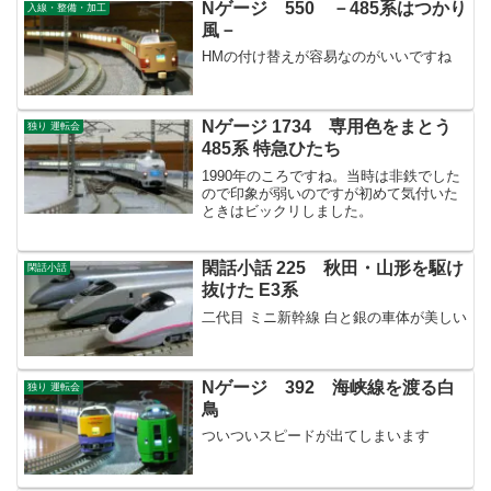
Nゲージ 550 －485系はつかり
入線・整備・加工
風－
HMの付け替えが容易なのがいいですね
Nゲージ 1734 専用色をまとう
独り 運転会
485系 特急ひたち
1990年のころですね。当時は非鉄でした
ので印象が弱いのですが初めて気付いた
ときはビックリしました。
閑話小話 225 秋田・山形を駆け
閑話小話
抜けた E3系
二代目 ミニ新幹線 白と銀の車体が美しい
Nゲージ 392 海峡線を渡る白
独り 運転会
鳥
ついついスピードが出てしまいます