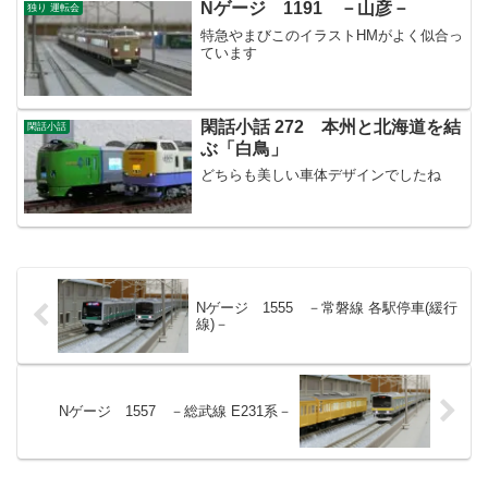
Nゲージ 1191 －山彦－
独り 運転会
特急やまびこのイラストHMがよく似合っ
ています
閑話小話 272 本州と北海道を結
閑話小話
ぶ「白鳥」
どちらも美しい車体デザインでしたね
Nゲージ 1555 －常磐線 各駅停車(緩行
線)－
Nゲージ 1557 －総武線 E231系－