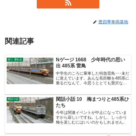
豊四季車両基地
関連記事
Nゲージ 1668 少年時代の思い
独り 運転会
出 485系 雷鳥
中学生のころに乗車した特急雷鳥･･･未だ
に覚えています。あんな長距離を485系に
乗るだなんて、今思うととても贅沢なこ
とですね！
閑話小話 10 梅まつりと485系ひ
閑話小話
たち
今年は関連イベントが中止になっていま
すから寂しいですね。しかし、しっかり
梅を楽しむにはいいのかもしれません。