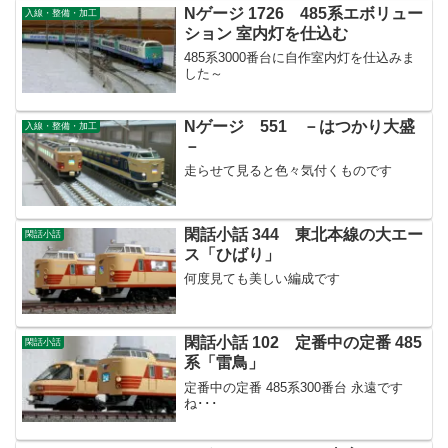
Nゲージ 1726 485系エボリュー
入線・整備・加工
ション 室内灯を仕込む
485系3000番台に自作室内灯を仕込みま
した～
Nゲージ 551 －はつかり大盛
入線・整備・加工
－
走らせて見ると色々気付くものです
閑話小話 344 東北本線の大エー
閑話小話
ス「ひばり」
何度見ても美しい編成です
閑話小話 102 定番中の定番 485
閑話小話
系「雷鳥」
定番中の定番 485系300番台 永遠です
ね･･･