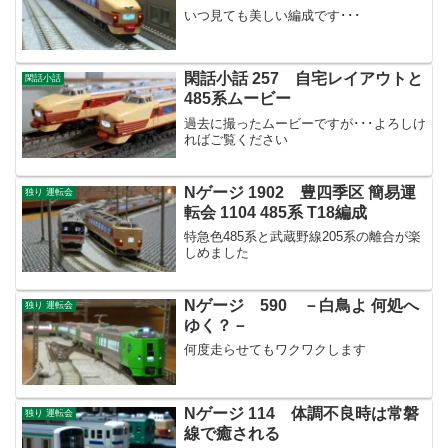
いつ見ても美しい編成です･･･
閑話小話 257 自宅レイアウトと
閑話小話
485系ムービー
過去に撮ったムービーですが･･･よろしけ
ればご覧ください
Nゲージ 1902 豊四季区 簡易運
独り 運転会
転会 1104 485系 T18編成
特急色485系と武蔵野線205系の離合が楽
しめました
Nゲージ 590 －白鳥よ 何処へ
独り 運転会
ゆく？－
何度走らせてもワクワクします
Nゲージ 114 体調不良時は常磐
独り 運転会
線で癒される