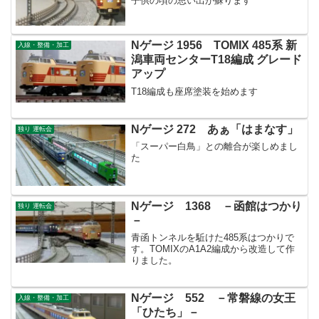
子供の頃の思い出が蘇ります
Nゲージ 1956 TOMIX 485系 新
入線・整備・加工
潟車両センターT18編成 グレード
アップ
T18編成も座席塗装を始めます
Nゲージ 272 あぁ「はまなす」
独り 運転会
「スーパー白鳥」との離合が楽しめまし
た
Nゲージ 1368 －函館はつかり
独り 運転会
－
青函トンネルを駈けた485系はつかりで
す。TOMIXのA1A2編成から改造して作
りました。
Nゲージ 552 －常磐線の女王
入線・整備・加工
「ひたち」－