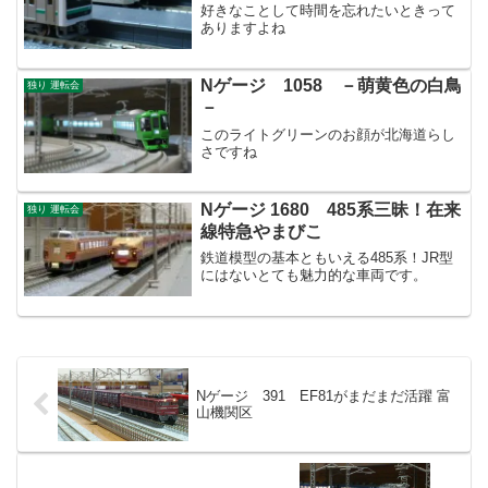
好きなことして時間を忘れたいときって
ありますよね
Nゲージ 1058 －萌黄色の白鳥
独り 運転会
－
このライトグリーンのお顔が北海道らし
さですね
Nゲージ 1680 485系三昧！在来
独り 運転会
線特急やまびこ
鉄道模型の基本ともいえる485系！JR型
にはないとても魅力的な車両です。
Nゲージ 391 EF81がまだまだ活躍 富
山機関区