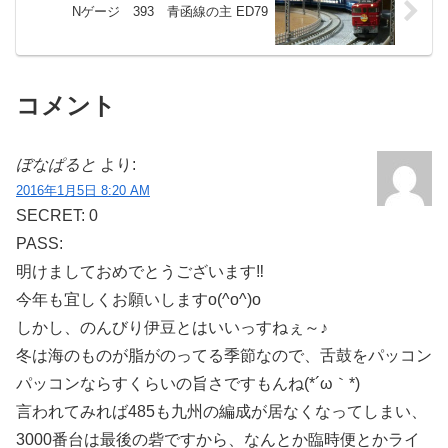
Nゲージ 393 青函線の主 ED79
コメント
ぼなぱると
より:
2016年1月5日 8:20 AM
SECRET: 0
PASS:
明けましておめでとうございます‼
今年も宜しくお願いしますo(^o^)o
しかし、のんびり伊豆とはいいっすねぇ～♪
冬は海のものが脂がのってる季節なので、舌鼓をパッコン
パッコンならすくらいの旨さですもんね(*´ω｀*)
言われてみれば485も九州の編成が居なくなってしまい、
3000番台は最後の砦ですから、なんとか臨時便とかライ