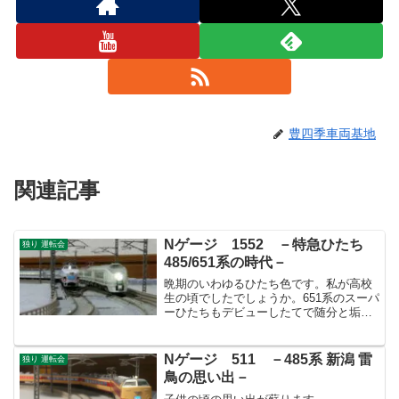
豊四季車両基地
関連記事
Nゲージ 1552 －特急ひたち
独り 運転会
485/651系の時代－
晩期のいわゆるひたち色です。私が高校
生の頃でしたでしょうか。651系のスーパ
ーひたちもデビューしたてで随分と垢抜
けた車両が入線したもんだと驚きまし
た。
Nゲージ 511 －485系 新潟 雷
独り 運転会
鳥の思い出－