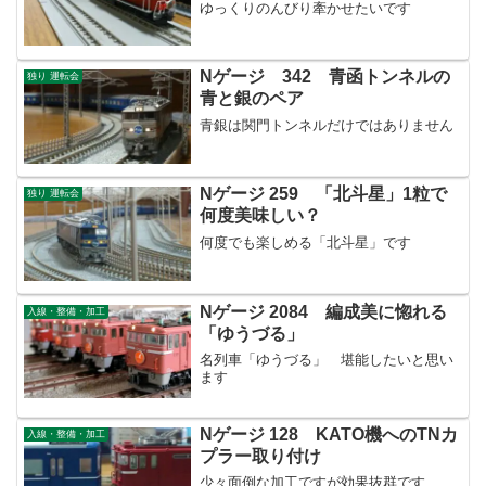
ゆっくりのんびり牽かせたいです
Nゲージ 342 青函トンネルの
独り 運転会
青と銀のペア
青銀は関門トンネルだけではありません
Nゲージ 259 「北斗星」1粒で
独り 運転会
何度美味しい？
何度でも楽しめる「北斗星」です
Nゲージ 2084 編成美に惚れる
入線・整備・加工
「ゆうづる」
名列車「ゆうづる」 堪能したいと思い
ます
Nゲージ 128 KATO機へのTNカ
入線・整備・加工
プラー取り付け
少々面倒な加工ですが効果抜群です