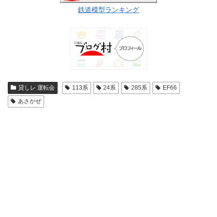
鉄道模型ランキング
貸しレ 運転会
113系
24系
285系
EF66
あさかぜ