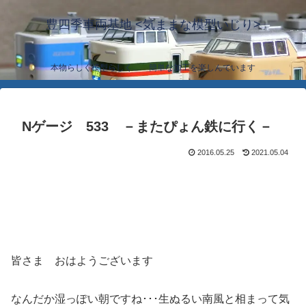
豊四季車両基地 <気ままな模型いじり>
本物らしく模型らしく… 簡単な加工を楽しんでいます
Nゲージ 533 －またぴょん鉄に行く－
2016.05.25
2021.05.04
皆さま おはようございます
なんだか湿っぽい朝ですね･･･生ぬるい南風と相まって気