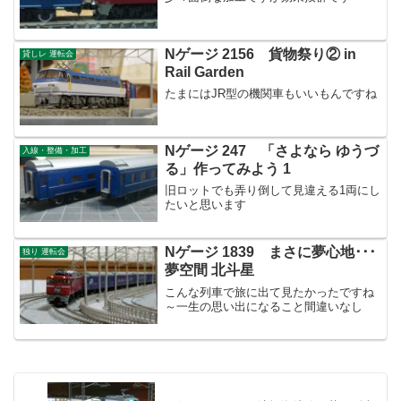
Nゲージ 2156 貨物祭り② in
貸しレ 運転会
Rail Garden
たまにはJR型の機関車もいいもんですね
Nゲージ 247 「さよなら ゆうづ
入線・整備・加工
る」作ってみよう 1
旧ロットでも弄り倒して見違える1両にし
たいと思います
Nゲージ 1839 まさに夢心地･･･
独り 運転会
夢空間 北斗星
こんな列車で旅に出て見たかったですね
～一生の思い出になること間違いなし