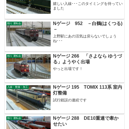
嬉しい入線･･･このタイミングを待ってい
ました
Nゲージ 952 －白鶴(はくつる)
独り 運転会
－
上野駅にあの活気は戻らないでしょう
ね･･･
Nゲージ 266 「さよなら ゆうづ
独り 運転会
る」ようやく出場
やっと出場です！
Nゲージ 195 TOMIX 113系 室内
入線・整備・加工
灯整備
試行錯誤の連続です
Nゲージ 288 DE10重連で牽か
独り 運転会
せたい