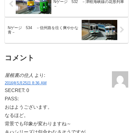
Nゲージ 532 －津軽海峡線の花形列車
－
Nゲージ 534 －信州路を往く爽やかな
青－
コメント
屋根裏の住人
より:
2016年5月25日 8:36 AM
SECRET: 0
PASS:
おはようございます。
なるほど。
背景でも印象が変わりますね～
キハシリーズは似合わなさそうですが…