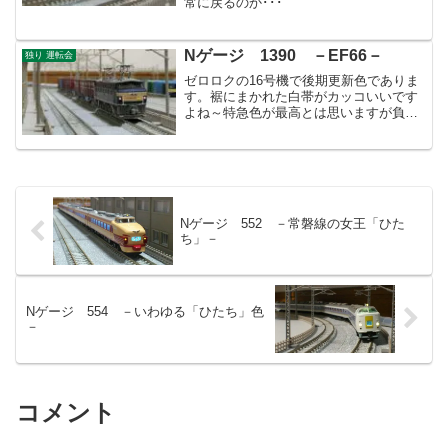
常に戻るのか･･･
Nゲージ 1390 －EF66－
独り 運転会
ゼロロクの16号機で後期更新色でありま
す。裾にまかれた白帯がカッコいいです
よね～特急色が最高とは思いますが負け
ないくらいの良さを感じています。
Nゲージ 552 －常磐線の女王「ひた
ち」－
Nゲージ 554 －いわゆる「ひたち」色
－
コメント