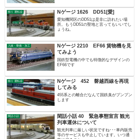
Nゲージ 1626 DD51[愛]
独り 運転会
愛知機関区のDD51は是非に訪れたい場
所。もうDD51の聖地と言ってもいいでし
ょうね。
Nゲージ 2210 EF66 貨物機を見
入線・整備・加工
てみよう
国鉄型電機の中でも特徴的なデザインの
EF66です
Nゲージ 452 磐越西線を再現
独り 運転会
してみる
455系との離合だなんて国鉄臭がプンプン
します
閑話小話 40 緊急事態宣言 観光
閑話小話
列車運休について
観光列車に厳しい状況ですね･･･車内販売
等のサービスも中止しています。いつ通