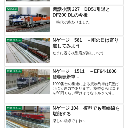
閑話小話 327 DD51引退と
閑話小話
DF200 DLの今後
一時代が終わりました･･･
Nゲージ 561 －雨の日は寄り
独り 運転会
道してみよう－
たまに覗く模型店が楽しいです
Nゲージ 1511 －EF64-1000
独り 運転会
貨物更新車－
1000番台の重連による貨物列車はF型だ
けに大迫力であります。模型ならばコキ
を50両くらい牽けそうなトルクです。や
りませんけどね(笑)
Nゲージ 104 模型でも海峡線を
独り 運転会
堪能する
楽しい路線ですね～