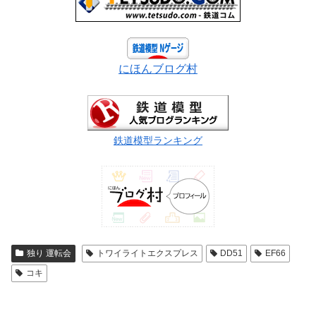
にほんブログ村
鉄道模型ランキング
独り 運転会
トワイライトエクスプレス
DD51
EF66
コキ