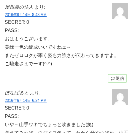
屋根裏の住人
より:
2016年6月14日 8:43 AM
SECRET: 0
PASS:
おはようございます。
黄緑一色の編成いいですねェ～
またゼロロクが牽く姿も力強さが伝わってきますよ。
ご馳走さまでーす(^-^)
返信
ぼなぱると
より:
2016年6月14日 6:24 PM
SECRET: 0
PASS:
いや～山手ワキでちょっと吹きました(笑)
考えてみれば、ウグイス色って、たから号やつばめ、山手