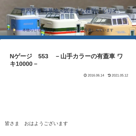
豊四季車両基地 <気ままな模型いじり>
本物らしく模型らしく… 簡単な加工を楽しんでいます
Nゲージ 553 －山手カラーの有蓋車 ワ
キ10000－
2016.06.14
2021.05.12
皆さま おはようございます