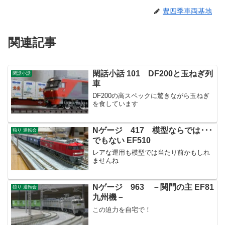
豊四季車両基地
関連記事
閑話小話 101 DF200と玉ねぎ列
閑話小話
車
DF200の高スペックに驚きながら玉ねぎ
を食しています
Nゲージ 417 模型ならでは･･･
独り 運転会
でもない EF510
レアな運用も模型では当たり前かもしれ
ませんね
Nゲージ 963 －関門の主 EF81
独り 運転会
九州機－
この迫力を自宅で！