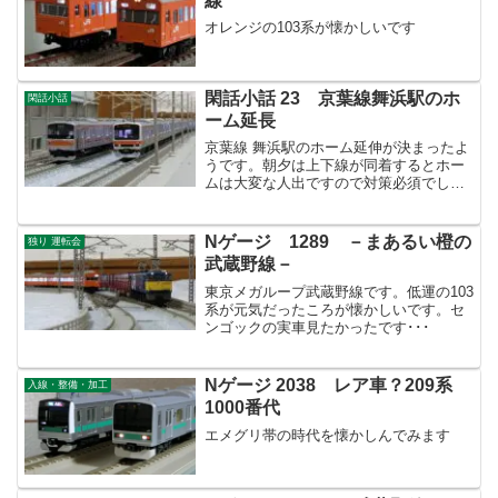
線
オレンジの103系が懐かしいです
閑話小話 23 京葉線舞浜駅のホ
閑話小話
ーム延長
京葉線 舞浜駅のホーム延伸が決まったよ
うです。朝夕は上下線が同着するとホー
ムは大変な人出ですので対策必須でした
よね～
Nゲージ 1289 －まあるい橙の
独り 運転会
武蔵野線－
東京メガループ武蔵野線です。低運の103
系が元気だったころが懐かしいです。セ
ンゴックの実車見たかったです･･･
Nゲージ 2038 レア車？209系
入線・整備・加工
1000番代
エメグリ帯の時代を懐かしんでみます