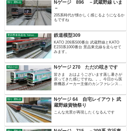
Nゲージ 896 －武蔵野線 いま
独り 運転会
－
205系時代が懐かしく感じるようになるか
もですね
鉄道模型309
豊四季車両基地 Yahoo!ブログ
KATO 209系500番台 武蔵野線とKATO
E233系1000番台 景品東北線を走らせて
みます。
Nゲージ 270 ただの呟きです
閑話小話
皆さま おはようございます蒸し暑さが
戻ってきた感じですね。。。今日から医
療機器メーカー主催のカンファレンスが
ありまして、6:30から出社しておりま
す。久し振りに始発の武蔵野線に乗りま
したが、土曜日にも関わらず座れないと
Nゲージ 64 自宅レイアウト 武
独り 運転会
いう。昨晩は22:30...
蔵野線貨物祭り
こんな光景が再現したくなるんです
Nゲージ 715 －209系 京浜東
独り 運転会