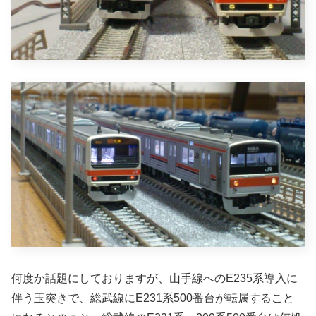
何度か話題にしておりますが、山手線へのE235系導入に
伴う玉突きで、総武線にE231系500番台が転属すること