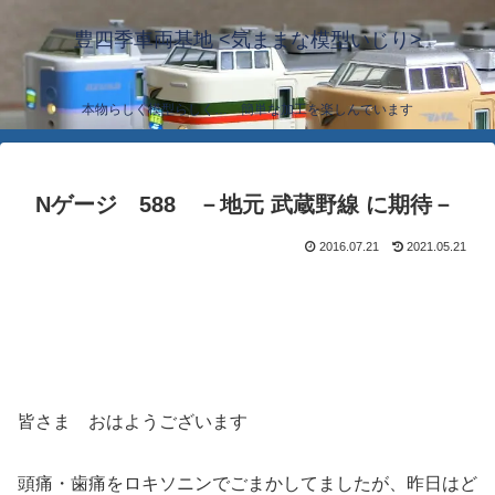
豊四季車両基地 <気ままな模型いじり>
本物らしく模型らしく… 簡単な加工を楽しんでいます
Nゲージ 588 －地元 武蔵野線 に期待－
2016.07.21
2021.05.21
皆さま おはようございます
頭痛・歯痛をロキソニンでごまかしてましたが、昨日はど