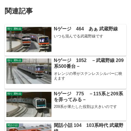
関連記事
Nゲージ 464 あぁ 武蔵野線
独り 運転会
いつも混んでる武蔵野線です
Nゲージ 1052 －武蔵野線 209
独り 運転会
系500番台－
オレンジの帯がステンレスシルバーに映
えます
Nゲージ 775 －115系と209系
独り 運転会
を弄ってみる－
209系が果たした役割は大きいのです
閑話小話 104 103系時代 武蔵野
閑話小話