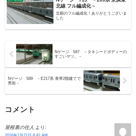
北線 フル編成化－
念願のフル編成化！ありがとうございま
した
Nゲージ 587 －タキシードボディーの
すごいヤツ。－
Nゲージ 589 －E217系 青帯2階建てで
男前－
コメント
屋根裏の住人
より:
2016年7月21日 8:42 AM