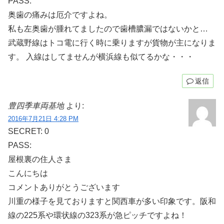
PASS:
奥歯の痛みは厄介ですよね。
私も左奥歯が腫れてましたので歯槽膿漏ではないかと…
武蔵野線はトコ電に行く時に乗りますが貨物が主になりま
す。 入線はしてませんが横浜線も似てるかな・・・
返信
豊四季車両基地
より:
2016年7月21日 4:28 PM
SECRET: 0
PASS:
屋根裏の住人さま
こんにちは
コメントありがとうございます
川重の様子を見ておりますと関西車が多い印象です。阪和
線の225系や環状線の323系が急ピッチですよね！