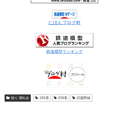
にほんブログ村
鉄道模型ランキング
独り 運転会
205系
209系
武蔵野線