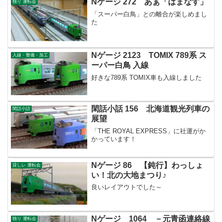
Nゲージ 272 あぁ「はまなす」
独り 運転会
「スーパー白鳥」との離合が楽しめまし
た
Nゲージ 2123 TOMIX 789系 ス
入線・整備・加工
ーパー白鳥 入線
好きな789系 TOMIX車も入線しました
閑話小話 156 北海道観光列車の
閑話小話
展望
「THE ROYAL EXPRESS」に社運がか
かっています！
Nゲージ 86 【鈍行】わっしょ
貸しレ 運転会
い！北の大地まつり♪
良いレイアウトでした～
Nゲージ 1064 －元青函連絡線
独り 運転会