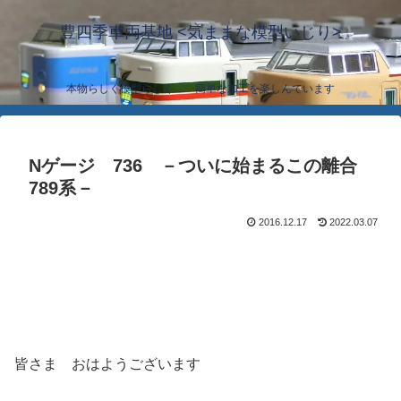
豊四季車両基地 <気ままな模型いじり>
本物らしく模型らしく… 簡単な加工を楽しんでいます
Nゲージ 736 －ついに始まるこの離合
789系－
2016.12.17
2022.03.07
皆さま おはようございます