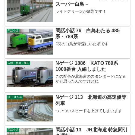
スーパー白鳥－
ライトグリーンが鮮烈です！
閑話小話 76 白鳥わたる 485
閑話小話
系・789系
2羽の白鳥が青森にいた頃です
Nゲージ 1886 KATO 789系
入線・整備・加工
1000番台 入線しました
この配色が北海道のスタンダードになる
かと思ったんですけどね
Nゲージ 113 北海道の高速優等
独り 運転会
列車
ついついスピードを上げてしまいます
閑話小話 13 JR北海道 特急間引
閑話小話