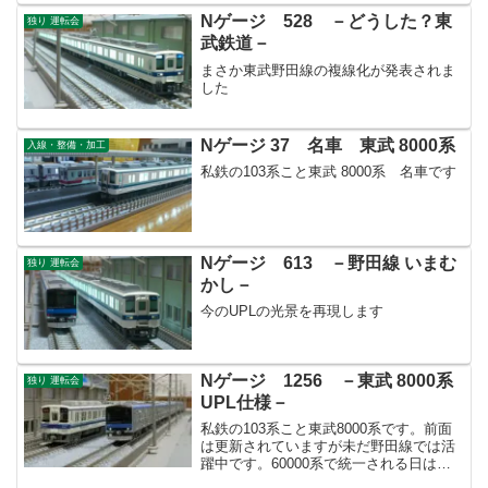
Nゲージ 528 －どうした？東
独り 運転会
武鉄道－
まさか東武野田線の複線化が発表されま
した
Nゲージ 37 名車 東武 8000系
入線・整備・加工
私鉄の103系こと東武 8000系 名車です
Nゲージ 613 －野田線 いまむ
独り 運転会
かし－
今のUPLの光景を再現します
Nゲージ 1256 －東武 8000系
独り 運転会
UPL仕様－
私鉄の103系こと東武8000系です。前面
は更新されていますが未だ野田線では活
躍中です。60000系で統一される日は来
るのでしょうか･･･