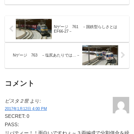
Nゲージ 761 －国鉄型らしさとは
EF66-27－
Nゲージ 763 －塩尻あたりでは…－
コメント
ビスタ２世
より:
2017年1月12日 4:00 PM
SECRET: 0
PASS:
リバティー！！面白いですねぇ～３両編成で分割併合を繰