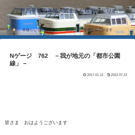
豊四季車両基地 <気ままな模型いじり>
本物らしく模型らしく… 簡単な加工を楽しんでいます
Nゲージ 762 －我が地元の「都市公園
線」－
2017.01.12
2022.07.22
皆さま おはようございます