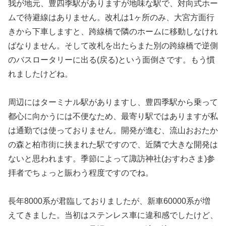
我が地元、豊四季駅がありますが地味な駅で、対向式ホー
ムで待避線はありません。改札は1ヶ所のみ、大宮方面行
きから下車しますと、跨線橋で隣のホームに移動しなけれ
ばなりません。そして改札を出たらまた別の跨線橋で逆側
のバスロータリーに出る(戻る)という面倒さです。もう慣
れましたけどね。
周辺にはターミナル駅がありますし、豊四季駅から乗って
都心に向かうには不便なため、最寄り駅ではありますが私
は通勤では使っておりません。開発が進む、流山おおたか
の森と柏市街に挟まれた駅ですので、近隣で大きな開発は
ないと思われます。季節によって諏訪神社(おすわさま)参
拝者でちょっと賑わう程度ですのでね。
長年8000系が君臨しておりましたが、新車60000系が増
えてきました。当初はステンレス車に違和感でしたけど、