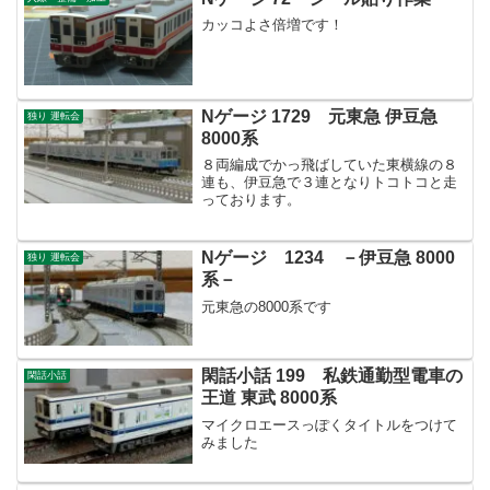
カッコよさ倍増です！
Nゲージ 1729 元東急 伊豆急
独り 運転会
8000系
８両編成でかっ飛ばしていた東横線の８
連も、伊豆急で３連となりトコトコと走
っております。
Nゲージ 1234 －伊豆急 8000
独り 運転会
系－
元東急の8000系です
閑話小話 199 私鉄通勤型電車の
閑話小話
王道 東武 8000系
マイクロエースっぽくタイトルをつけて
みました