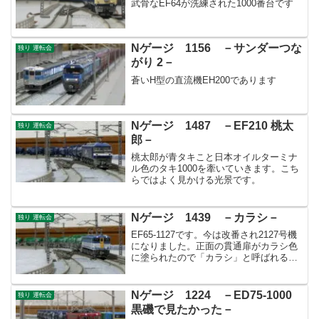
武骨なEF64が洗練された1000番台です
Nゲージ 1156 －サンダーつな
独り 運転会
がり 2－
蒼いH型の直流機EH200であります
Nゲージ 1487 －EF210 桃太
独り 運転会
郎－
桃太郎が青タキこと日本オイルターミナ
ル色のタキ1000を牽いていきます。こち
らではよく見かける光景です。
Nゲージ 1439 －カラシ－
独り 運転会
EF65-1127です。今は改番され2127号機
になりました。正面の貫通扉がカラシ色
に塗られたので「カラシ」と呼ばれるよ
うになりました。
Nゲージ 1224 －ED75-1000
独り 運転会
黒磯で見たかった－