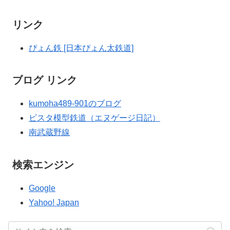
リンク
ぴょん鉄 [日本ぴょん太鉄道]
ブログ リンク
kumoha489-901のブログ
ビスタ模型鉄道（エヌゲージ日記）
南武蔵野線
検索エンジン
Google
Yahoo! Japan