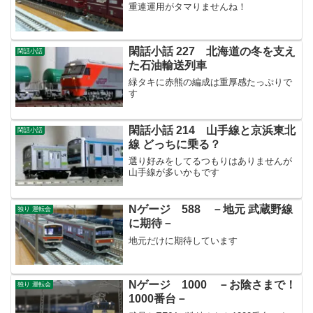
重連運用がタマりませんね！
閑話小話 227 北海道の冬を支え
閑話小話
た石油輸送列車
緑タキに赤熊の編成は重厚感たっぷりで
す
閑話小話 214 山手線と京浜東北
閑話小話
線 どっちに乗る？
選り好みをしてるつもりはありませんが
山手線が多いかもです
Nゲージ 588 －地元 武蔵野線
独り 運転会
に期待－
地元だけに期待しています
Nゲージ 1000 －お陰さまで！
独り 運転会
1000番台－