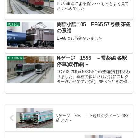
ED75重連による貨レ･･･もっとよく見て
おくべきでした
閑話小話 105 EF65 57号機 茶釜
閑話小話
の系譜
EF65にも茶釜がいました
Nゲージ 1555 －常磐線 各駅
独り 運転会
停車(緩行線)－
TOMIX 209系1000番台の整備がほぼ終わ
りました。車種の多い路線だけにコレク
ター泣かせですが(笑)、並べたときの優越
感はタマらないですね。
Nゲージ 795 －上越線のクイーン 183
系 とき－