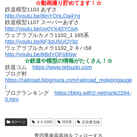
☆動画撮り貯めてます！☆
鉄道模型1103 あずさ
http://youtu.be/8mYOnLOa4Yg
鉄道模型1107 スーパーあずさ
http://youtu.be/uy0YX40YCpA
ウェアラブルカメラ1102_1 165系
http://youtu.be/kF3qU5UQYbc
ウェアラブルカメラ1102_2 キハ58
http://youtu.be/6BdYOFIdINw
☆鉄道や模型の情報がたくさん！☆
鉄道コム
https://www.tetsudo.com
ブログ村
https://railroad.blogmura.com/railroad_mokeingauge
/
ブログランキング
https://blog.with2.net/rank2294-
0.htm
Nゲージ
タキ1000
209系
京浜東北線
豊四季車両基地をフォローする