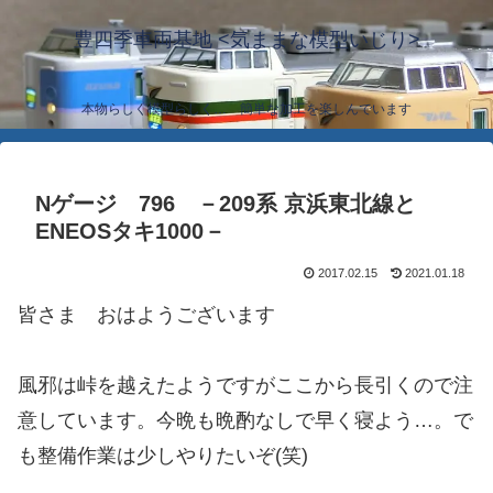
豊四季車両基地 <気ままな模型いじり>
本物らしく模型らしく… 簡単な加工を楽しんでいます
Nゲージ 796 －209系 京浜東北線と
ENEOSタキ1000－
2017.02.15
2021.01.18
皆さま おはようございます
風邪は峠を越えたようですがここから長引くので注
意しています。今晩も晩酌なしで早く寝よう…。で
も整備作業は少しやりたいぞ(笑)