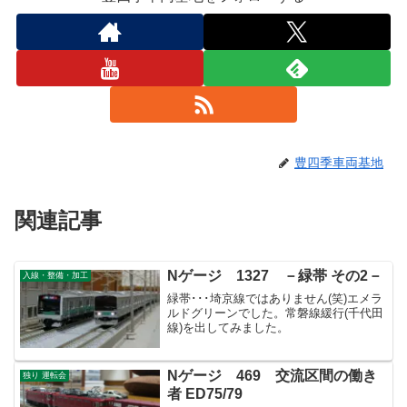
豊四季車両基地
関連記事
Nゲージ 1327 －緑帯 その2－
入線・整備・加工
緑帯･･･埼京線ではありません(笑)エメラ
ルドグリーンでした。常磐線緩行(千代田
線)を出してみました。
Nゲージ 469 交流区間の働き
独り 運転会
者 ED75/79