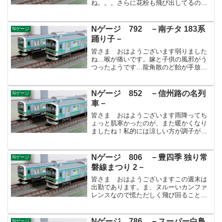
ね。。。さらに花粉も飛び出してるのか
空気がザラついてるのが分かります。こ
れから2-3ヶ月は毎年試練なんですよね
～。さて、今回ははまなすです。当区の
Nゲージ 792 －南チタ 183系
Nゲージ
DD51が不調なためED79...
踊り子－
皆さま おはようございます弱りました
ね…喉が痛いです。嫁と子供の風邪がう
つったようです…龍角散のど飴が手放せ
ません！今回は踊り子です。当基地には
TOMIXの183系1000番台が9両で所属して
おりまして、普段は「あずさ」として運
Nゲージ 852 －信州路の名列
Nゲージ
用されていま...
車－
皆さま おはようございます雨降ってち
ょっと肌寒かったのが、また暖かくなり
ましたね！私的には涼しい方が調子がい
いのですが、寒暖の差が激しいと風邪を
引きやすくなるので注意したいです。イ
ンフルエンザもまだまだ注意ですよ！う
Nゲージ 806 －豊四季 独り常
Nゲージ
ちの息子の回復力に驚いて...
磐線まつり 2－
皆さま おはようございますこの週末は
出勤であります。ま、ヌルーいカンファ
レンスなので慌ただしく飛び回ることは
ないと思うので、今後の入線・整備計画
でも考えていようかと思います。しか
し、400-500人は来るであろう催事なので
Nゲージ 786 －スーパー白鳥
Nゲージ