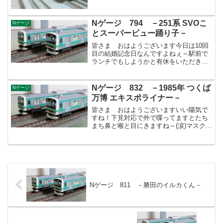
Nゲージ 794 －251系 SVOこ
Nゲージ
とスーパービュー踊り子－
皆さま おはようございます今日は10回
目の結婚記念日なんですよねぇ～駅前で
ランチでもしようかと有休をいただきま
す。まだどこで何を食べるか決めてもい
ないのですが、せっかく子供は学校なの
で静かに美味しいものを食べたいですね
Nゲージ 832 －1985年 つくば
Nゲージ
ぇ～。普段は慌ただしく...
万博 エキスポライナー－
皆さま おはようございますいい陽気で
すね！下見対応で外で喋ってますとたち
まち鼻と喉と目にきますね～(涙)マスクな
しで颯爽と歩いている女子を見掛けます
が…羨ましいです！先日、EF81-300ロー
ピンを走らせましたが、気になって415系
のステッ...
Nゲージ 811 －勝田のイルカくん－