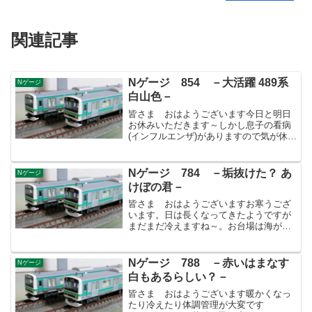
関連記事
Nゲージ 854 －大活躍 489系
Nゲージ
白山色－
皆さま おはようございます今日と明日
お休みいただきます～しかし息子の看病
(インフルエンザ)がありますので気が休ま
りません。もう平熱なのでもう一押しで
すが薬を飲みきってないので…。まあ息
子は暇を持て余して1日中DVD三昧です。
Nゲージ 784 －垢抜けた？ あ
Nゲージ
ドラえもんに仮面...
けぼの君－
皆さま おはようございますお寒うござ
います。日は長くなってきたようですが
まだまだ冷えますね～。お台場は海が近
いので風が強いと堪えます。。。駅から
15分弱歩くのが何気に辛いです(苦笑)前
回、雷鳥で日本海沿線を突っ走ったの
Nゲージ 788 －赤いはまなす
Nゲージ
で、長岡であけぼのに乗...
白もあるらしい？－
皆さま おはようございます暖かくなっ
たり冷えたり体調管理が大変です