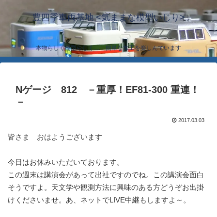
豊四季車両基地 <気ままな模型いじり>
本物らしく模型らしく… 簡単な加工を楽しんでいます
Nゲージ 812 －重厚！EF81-300 重連！
－
2017.03.03
皆さま おはようございます
今日はお休みいただいております。
この週末は講演会があって出社ですのでね。この講演会面白
そうですよ。天文学や観測方法に興味のある方どうぞお出掛
けくださいませ。あ、ネットでLIVE中継もしますよ～。