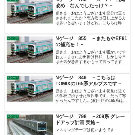
何が起こるか分かり...
改め…なんでしたっけ？－
皆さま おはようございます節分は豆ま
きされましたか？恵方巻は召し上がる方
は多いと思いますけどね。こちらは昨
日、近くのお寺さんが豆まきすると言う
ので小学校のお友達と出掛けて来まし
た。有名なお寺さんだと著名人(関取や歌
Nゲージ 855 －またもやEF81
Nゲージ
舞伎俳優とか)呼んでやるじ...
の補充を！－
皆さま おはようございます暖かいです
ねぇ～まさにお出掛け日和…しかし今日
は天気が急変するかもって言ってますか
ら気を付けないといけませんね。そして
北朝鮮もなにやら…息子は平熱に戻りま
したが、今日の診察でOKを貰えないと学
Nゲージ 849 －こちらは
Nゲージ
校に行けませんし外遊び...
TOMIXの165系アルプスです－
皆さま おはようございます花見は近く
の学校で済ませた豊四季です。だって寒
かったんですもん…(涙)当区の165系は
TOMIX製が所属しておりまして、急行ア
ルプスとして12連で運用されておりま
す。何年か前に動力更新などリニューア
Nゲージ 798 －209系 グレー
Nゲージ
ルされましたが、...
ドアップ計画 実施－
マスキングテープは使いようです