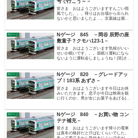
号で行こう～－
皆さま おはようございますすんごい雨
風でした。。。帰りはお台場から出られ
ないかと思いましたよ…。京葉線は瀕死
の状態でしたが、ゆりかもめは頑張って
いたので何とか別ルートで帰ることがで
きました。そして今日は北風が強く寒い
Nゲージ 845 －岡谷 辰野の座
Nゲージ
ですね！こんな日に限って...
敷童子？クモハ123-1－
皆さま おはようございます気候がいい
せいか眠いです。。。居眠り運転になら
ないように運転会しましょうね！(笑)さ
て、当区も漏れず鉄コレ24弾が入線しま
した。欲しかったのはただひとつ…クモ
ハ123-1 ミニエコーです。以前、緑の旧
Nゲージ 820 －グレードアッ
Nゲージ
塗装が入線しま...
プ！183系 あずさ－
皆さま おはようございます今日はお休
みいただきます。息子が今日は映画を観
に行くのか、男が女にお菓子をあげる(ホ
ワイトデー)のを作るのか、どうする？と
迫ってきます(笑)充実した休みにしたいの
でしょう…昔の私と一緒です。休みの日
Nゲージ 840 －お買い物 コン
Nゲージ
こそ早く起きてや...
テナ補充－
皆さま おはようございます帰りの電車
は真冬の格好だと汗ばむくらいでした。
冬って着てるから気付きにくいですが何