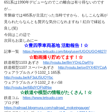
651系は1990年デビューなのでこの離合は有り得ないのです
が…
常磐線では485系が主流だった当時ですから、もしこんな画が
見られたらなんとも贅沢な気分になれますね！紅白で縁起も
良し(笑)
今回はこの辺で
次回も
お楽しみにー
☆豊四季車両基地 活動報告！☆
記事一覧
https://www.tetsudo.com/blog/user/UGOUGO4827/
☆動画撮り貯めてます！☆
鉄道模型1103 あずさ
http://youtu.be/8mYOnLOa4Yg
鉄道模型1107 スーパーあずさ
http://youtu.be/uy0YX40YCpA
ウェアラブルカメラ1102_1 165系
http://youtu.be/kF3qU5UQYbc
ウェアラブルカメラ1102_2 キハ58
http://youtu.be/6BdYOFIdINw
☆鉄道や模型の情報がたくさん！☆
鉄道コム
https://www.tetsudo.com
ブログ村
https://railroad.blogmura.com/railroad_mokeingauge/