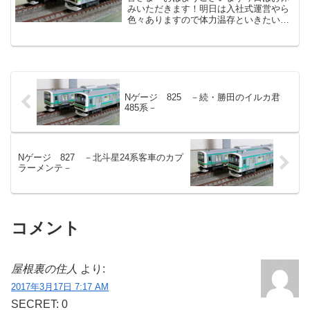
みいただきます！明日は入社式運営やら
色々ありますので体力温存といきたいと
ころです。が、親戚が入院したり近所で
事件があったりと嫁さんと小学校がナー
バスになっているので気が落ち着かない
のです。しかし、こればっ...
Nゲージ 825 －続・勝田のイルカ君
485系－
Nゲージ 827 －北斗星24系客車のカプ
ラーメンテ－
コメント
屋根裏の住人
より:
2017年3月17日 7:17 AM
SECRET: 0