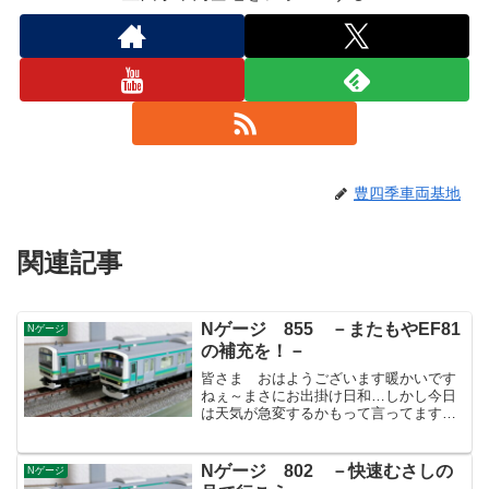
豊四季車両基地
関連記事
Nゲージ 855 －またもやEF81
Nゲージ
の補充を！－
皆さま おはようございます暖かいです
ねぇ～まさにお出掛け日和…しかし今日
は天気が急変するかもって言ってますか
ら気を付けないといけませんね。そして
北朝鮮もなにやら…息子は平熱に戻りま
したが、今日の診察でOKを貰えないと学
Nゲージ 802 －快速むさしの
Nゲージ
校に行けませんし外遊び...