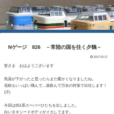
豊四季車両基地 <気ままな模型いじり>
本物らしく模型らしく… 簡単な加工を楽しんでいます
Nゲージ 826 －常陸の国を往く夕鶴－
2017.03.17
皆さま おはようございます
気温が下がったと思ったらまた暖かくなりましたね。
花粉もいっぱい飛んで…薬飲んで万全の対策で出社します！
(汗)
今回は651系スーパーひたちを出しました。
白いタキシードボディがイカしてます。