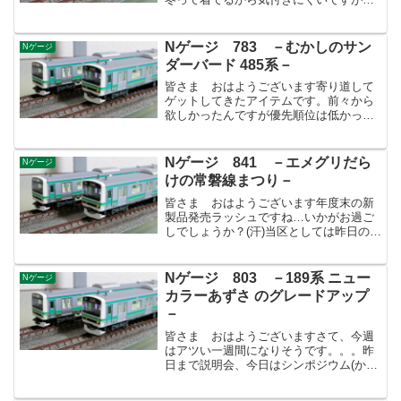
気に汗かいてますよね。車内で汗かいて
原付乗って冷えて風邪引くパターンです
(汗)昨日は会社帰りにIMONに寄りまして
Nゲージ 783 －むかしのサン
Nゲージ
月末の新製品を購入...
ダーバード 485系－
皆さま おはようございます寄り道して
ゲットしてきたアイテムです。前々から
欲しかったんですが優先順位は低かった
んです。しかしこれは便利ですね。私は
進行方向を気にする方でして左側通行を
徹底しています(ヤードの進入出など致し
Nゲージ 841 －エメグリだら
Nゲージ
方ないこともありますが...
けの常磐線まつり－
皆さま おはようございます年度末の新
製品発売ラッシュですね…いかがお過ご
しでしょうか？(汗)当区としては昨日のコ
ンテナの他にE231-0(マト118編成)が入線
予定であります。地元車両だけに到着が
待ち遠しいですね！既にKATO製が入線
Nゲージ 803 －189系 ニュー
Nゲージ
済みで...
カラーあずさ のグレードアップ
－
皆さま おはようございますさて、今週
はアツい一週間になりそうです。。。昨
日まで説明会、今日はシンポジウム(かな
りヤバい)、1日はさんで週末は全館貸切
カンファレンス。頑張ろう～…(汗)先週末