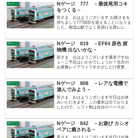
のことですが会社帰りに秋葉原に寄り道
Nゲージ 777 －最後尾用コキ
Nゲージ
しまして、IMO...
をつくる－
皆さま おはようございます お陰さまを
持ちまして777回目を迎えることになりま
した。南流山駅でよく見掛ける貨レにコ
キ107-777でも居れば、画に納めて今回の
更新に使おうと思っておりましたが会え
ずじまいでした～、残念。 さて今回は、
Nゲージ 819 －EF64 原色 貨
Nゲージ
先日発売...
物機 出ないかな－
皆さま おはようございます週末ですね
ぇ～ご予定はいかがでしょうか？当方の
お座敷レイアウトですが少しだけ変更し
ました。とは言っても電車庫のあるヤー
ドとコンテナヤードを入れ替えただけで
す。これまでは背景に電車庫の壁が写っ
Nゲージ 808 －レアな電機で
Nゲージ
ておりました。これは部屋...
遊んでみよう－
皆さま おはようございます今日はお休
みいただきます。この週末は出ておりま
したので。シフト制は自分のペースが掴
みにくいデメリットはありますが平日に
休めるメリットがあります。何をするに
も空いてていいですよ。何もしませんけ
Nゲージ 842 －お遊び カシオ
Nゲージ
ど！(笑)さて、今回はレ...
ペアに癒される－
皆さま おはようございます今日はお休