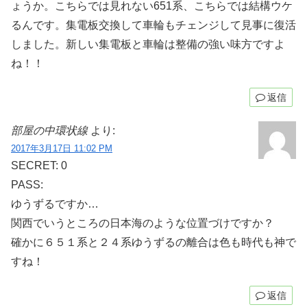
ょうか。こちらでは見れない651系、こちらでは結構ウケ
るんです。集電板交換して車輪もチェンジして見事に復活
しました。新しい集電板と車輪は整備の強い味方ですよ
ね！！
返信
部屋の中環状線
より:
2017年3月17日 11:02 PM
SECRET: 0
PASS:
ゆうずるですか…
関西でいうところの日本海のような位置づけですか？
確かに６５１系と２４系ゆうずるの離合は色も時代も神で
すね！
返信