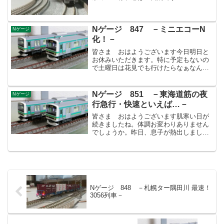
Nゲージ 847 －ミニエコーN
Nゲージ
化！－
皆さま おはようございます今日明日と
お休みいただきます。特に予定もないの
で土曜日は花見でも行けたらなぁなんて
思います。関東は今週が一番の見頃でし
ょうからね！しかしスゴい風…花散らし
にならなきゃいいのです
Nゲージ 851 －東海道筋の夜
Nゲージ
が…。
行急行・快速といえば…－
さ...
皆さま おはようございます肌寒い日が
続きましたね。体調お変わりありません
でしょうか。昨日、息子が熱出しまし
て…インフルエンザB型に罹患しました
(汗)季節外れのインフルに「ぇ？」と思い
ましたが、予防接種による免疫は3-4ヵ月
で切れるそうで息子...
Nゲージ 848 －札幌ター隅田川 最速！
3056列車－