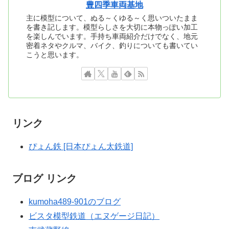
豊四季車両基地
主に模型について、ぬる～くゆる～く思いついたまま
を書き記します。模型らしさを大切に本物っぽい加工
を楽しんでいます。手持ち車両紹介だけでなく、地元
密着ネタやクルマ、バイク、釣りについても書いてい
こうと思います。
リンク
ぴょん鉄 [日本ぴょん太鉄道]
ブログ リンク
kumoha489-901のブログ
ビスタ模型鉄道（エヌゲージ日記）