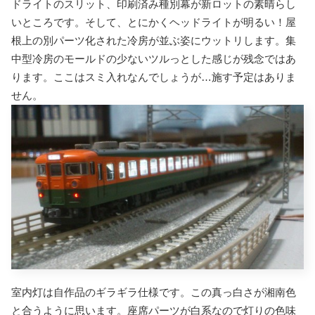
ドライトのスリット、印刷済み種別幕が新ロットの素晴らし
いところです。そして、とにかくヘッドライトが明るい！屋
根上の別パーツ化された冷房が並ぶ姿にウットリします。集
中型冷房のモールドの少ないツルっとした感じが残念ではあ
ります。ここはスミ入れなんでしょうが…施す予定はありま
せん。
室内灯は自作品のギラギラ仕様です。この真っ白さが湘南色
と合うように思います。座席パーツが白系なので灯りの色味