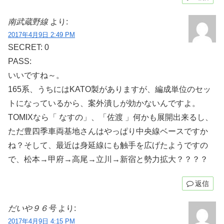
南武蔵野線
より:
2017年4月9日 2:49 PM
SECRET: 0
PASS:
いいですね～。
165系、うちにはKATO製がありますが、編成単位のセッ
トになっているから、案外潰しが効かないんですよ。
TOMIXなら「 なすの」、「佐渡 」何かも展開出来るし、
ただ豊四季車両基地さんはやっぱり中央線ベースですか
ね？そして、最近は身延線にも触手を広げたようですの
で、松本→甲府→高尾→立川→新宿と勢力拡大？？？？
返信
だいや９６号
より:
2017年4月9日 4:15 PM