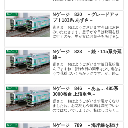
あえずTXで秋葉原に。ゆりかもめが止ま
ったら会社に行けないぞ！どうにでもな
れ、か…(汗)昨晩の鉄分補給ですが、489
Nゲージ 820 －グレードアッ
Nゲージ
系の能登を出して...
プ！183系 あずさ－
皆さま おはようございます今日はお休
みいただきます。息子が今日は映画を観
に行くのか、男が女にお菓子をあげる(ホ
ワイトデー)のを作るのか、どうする？と
迫ってきます(笑)充実した休みにしたいの
でしょう…昔の私と一緒です。休みの日
Nゲージ 823 －続・115系身延
Nゲージ
こそ早く起きてや...
線－
皆さま おはようございます連日花粉飛
んでますね！(汗)今日の関東は少し雨なよ
うで花粉はいくらかラクです。が、路面
が乾くと上から下から舞うので大変な目
に…。さて、明日は天気予報も微妙な感
じで関東平野部で雪になるかも、と？！
Nゲージ 846 －あぁ… 485系
Nゲージ
今年はその予報に2-...
3000番台 上沼垂色－
皆さま おはようございます暖かくなり
ましたね。お花見も今週末は満開でいい
のではないでしょうか。私はしばらく花
見らしいことしてませんので、今年は散
歩がてら近場のどこかに行ってみようか
なぁ～…。さて、485系3000番台の上沼
Nゲージ 789 －海岸線を駆け
Nゲージ