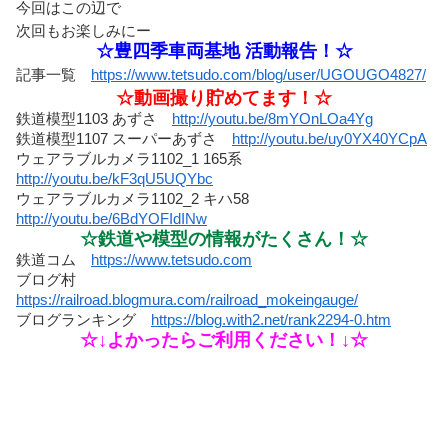
今回はこの辺で
次回も
お楽しみにー
☆豊四季車両基地 活動報告！☆
記事一覧
https://www.tetsudo.com/blog/user/UGOUGO4827/
☆動画撮り貯めてます！☆
鉄道模型1103 あずさ
http://youtu.be/8mYOnLOa4Yg
鉄道模型1107 スーパーあずさ
http://youtu.be/uy0YX40YCpA
ウェアラブルカメラ1102_1 165系
http://youtu.be/kF3qU5UQYbc
ウェアラブルカメラ1102_2 キハ58
http://youtu.be/6BdYOFIdINw
☆鉄道や模型の情報がたくさん！☆
鉄道コム
https://www.tetsudo.com
ブログ村
https://railroad.blogmura.com/railroad_mokeingauge/
ブログランキング
https://blog.with2.net/rank2294-0.htm
☆↓よかったらご利用ください！↓☆