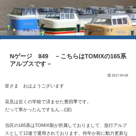
豊四季車両基地 <気ままな模型いじり>
本物らしく模型らしく… 簡単な加工を楽しんでいます
Nゲージ 849 －こちらはTOMIXの165系
アルプスです－
2017.04.09
皆さま おはようございます
花見は近くの学校で済ませた豊四季です。
だって寒かったんですもん…(涙)
当区の165系はTOMIX製が所属しておりまして、急行アルプ
スとして12連で運用されております。何年か前に動力更新な