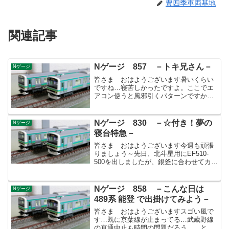
豊四季車両基地
関連記事
Nゲージ 857 －トキ兄さん－
Nゲージ
皆さま おはようございます暑いくらい
ですね…寝苦しかったですよ。ここでエ
アコン使うと風邪引くパターンですから
我慢でしょう。息子は久し振りに友達と
外遊びしたらしく、私が帰宅すると疲れ
たようで早々に寝ておりました。風呂も
Nゲージ 830 －☆付き！夢の
Nゲージ
入らず着替えず行き倒れた...
寝台特急－
皆さま おはようございます今週も頑張
りましょう～先日、北斗星用にEF510-
500を出しましたが、銀釜に合わせてカシ
オペアを牽かせたく出してみました。未
だ室内灯も何も弄っていない回送仕様と
なりますが、何も施していない車両って
Nゲージ 858 －こんな日は
Nゲージ
こんなに軽くいの...
489系 能登 で出掛けてみよう－
皆さま おはようございますスゴい風で
す…既に京葉線が止まってる…武蔵野線
の直通中止も時間の問題だろう…。とり