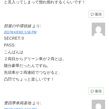
と見入ってしまって惚れ惚れするくらいです！
返信
部屋の中環状線
より:
2017年4月9日 5:56 PM
SECRET: 0
PASS:
こんばんは
２両目からグリーン車が２両とは。
随分豪華だったんですね。
先頭車が２両連続でつながると、
凸凹でちょっと楽しいです！
返信
豊四季車両基地
より: