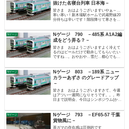
垂色が長野へ廃車回...
抜けた名寝台列車 日本海－
皆さま おはようございますいやぁ～…
寒い寒い！新木場駅ホームで武蔵野線20
分待ちは辛いです！階段降りて寒さを凌
いでますと駅そばのいい香りが漂ってき
ます。何度負けてしまったことか…寒い
日に食すかき揚げそばが美味いのなんの
Nゲージ 790 －485系 A1A2編
Nゲージ
って(笑)勿論ですが自...
成をどう弄る？－
皆さま おはようございますよく冷えて
るのはビールだけで勘弁してもらいたい
ですね…。おやおや…雪だ…都心でもち
らついたとか。こちらもうっすら積もっ
てます。用心するに越したことはないで
すよね。皆様お気を付けください。今年
Nゲージ 803 －189系 ニュー
Nゲージ
の雪はいつになく広範囲に...
カラーあずさ のグレードアップ
－
皆さま おはようございますさて、今週
はアツい一週間になりそうです。。。昨
日まで説明会、今日はシンポジウム(かな
りヤバい)、1日はさんで週末は全館貸切
カンファレンス。頑張ろう～…(汗)先週末
のことですが会社帰りに秋葉原に寄り道
Nゲージ 793 －EF65-57 千葉
Nゲージ
しまして、IMO...
貨物風に－
茶ガマの存在感は圧倒的です