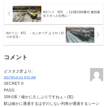
Nゲージ 870 －113系1500番代 種別幕
をスカっと白色に－
Nゲージ 872 －カシオペア ようやく灯
りが点る－
コメント
ビスタ２世
より:
2017年5月1日 8:01 AM
SECRET: 0
PASS:
209-0系！確かに久しぶりですねぇ～(笑)
駅は確かに通過するはずのしない列車が通過するシーン