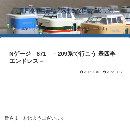
豊四季車両基地 <気ままな模型いじり>
本物らしく模型らしく… 簡単な加工を楽しんでいます
Nゲージ 871 －209系で行こう 豊四季
エンドレス－
2017.05.01
2022.01.12
皆さま おはようございます