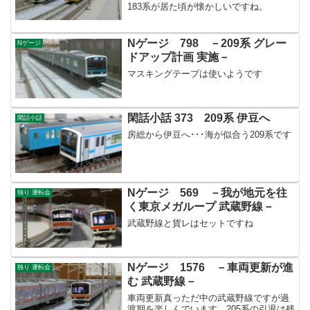
183系が居た頃が懐かしいですね。
Nゲージ 798 －209系 グレー
Nゲージ
ドアップ計画 実施－
マスキングテープは使いようです
閑話小話 373 209系 伊豆へ
閑話小話
房総から伊豆へ･･･海が似合う209系です
Nゲージ 569 －我が地元を往
独り 運転会
く東京メガループ 武蔵野線－
武蔵野線と貨レはセットですね
Nゲージ 1576 －車両更新が進
独り 運転会
む 武蔵野線－
車両更新真っただ中の武蔵野線ですが過
渡期を楽しんでいます。205系の引退は残