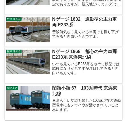
念でありますが、新天地(ジャカルタ)での
更なる活躍を期待したいところ。しかし
いつになったら武蔵野線に新車が入るの
だろうか。。。
Nゲージ 1632 通勤型の主力車
独り 運転会
両 E233系
普段何気なく見ている車両でも掘り下げ
てみると面白いもんですよ。
Nゲージ 1868 都心の主力車両
独り 運転会
E233系 京浜東北線
いつも見ているE233系を改めて模型では
脇役になりがちですが注目してみると面
白いもんです。
閑話小話 67 103系時代 京浜東
閑話小話
北線
素晴らしい功績を残した103系現在の通勤
型電車にもノウハウが活かされていると
思います。