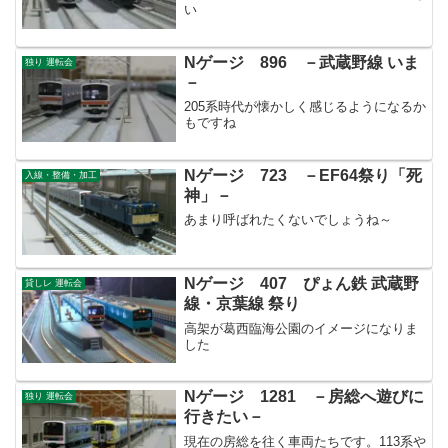
い
Nゲージ 896 －武蔵野線 いま
独り 運転会
－
205系時代が懐かしく感じるようになるか
もですね
Nゲージ 723 －EF64祭り「死
入線・整備・加工
神」－
あまり呼ばれたくないでしょうね～
Nゲージ 407 ぴょん鉄 武蔵野
貸しレ 運転会
線・京葉線 祭り
高架が葛西臨海公園のイメージになりま
した
Nゲージ 1281 －房総へ遊びに
独り 運転会
行きたい－
現在の房総を往く車両たちです。113系や