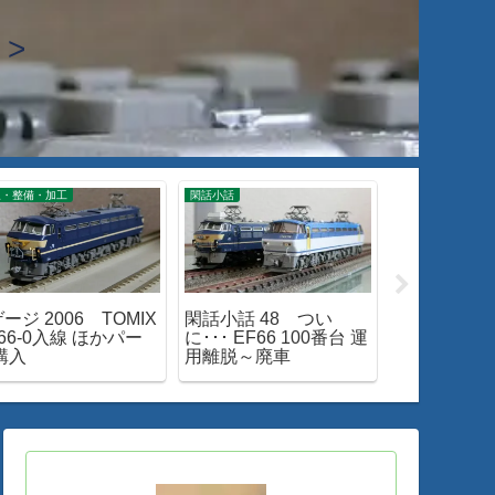
>
線・整備・加工
閑話小話
独り 運転会
ージ 2006 TOMIX
閑話小話 48 つい
Nゲージ 16
66-0入線 ほかパー
に･･･ EF66 100番台 運
あれこれ 1
購入
用離脱～廃車
い