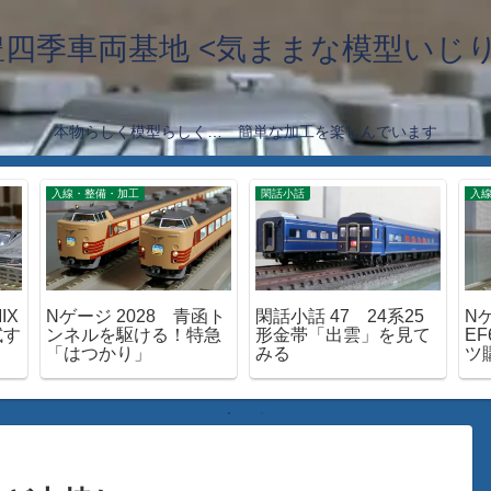
豊四季車両基地 <気ままな模型いじり
本物らしく模型らしく… 簡単な加工を楽しんでいます
入線・整備・加工
閑話小話
入
IX
Nゲージ 2028 青函ト
閑話小話 47 24系25
Nゲ
試す
ンネルを駆ける！特急
形金帯「出雲」を見て
EF
「はつかり」
みる
ツ