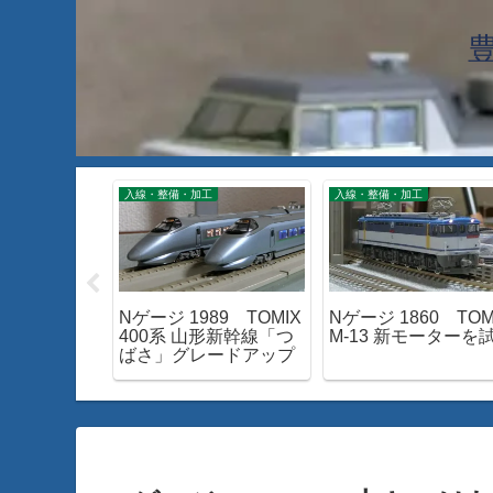
工
入線・整備・加工
入線・整備・加工
87 TOMIX
Nゲージ 1989 TOMIX
Nゲージ 1860 TOM
湘南ライナ
400系 山形新幹線「つ
M-13 新モーターを
ばさ」グレードアップ