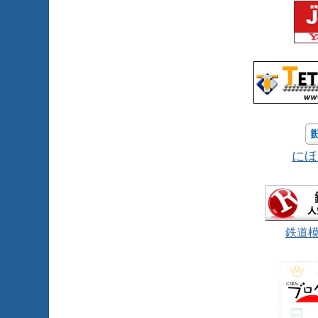
にほ
鉄道