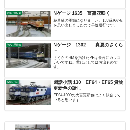
が？！(笑)
Nゲージ 1635 菖蒲花咲く
独り 運転会
花菖蒲の季節になりました。183系あやめ
を思い出しましたので早速運行です。
Nゲージ 1302 －真夏のさくら
独り 運転会
－
さくらのHMを掲げたPFは最高にカッコ
いいですね。世代としてはお涙もので
す。
閑話小話 130 EF64・EF65 貨物
閑話小話
更新色の話し
EF64-1000の大宮更新色はよく似合って
いると思います