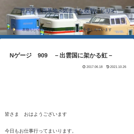
豊四季車両基地 <気ままな模型いじり>
本物らしく模型らしく… 簡単な加工を楽しんでいます
Nゲージ 909 －出雲国に架かる虹－
2017.06.18
2021.10.26
皆さま おはようございます
今日もお仕事行ってまいります。