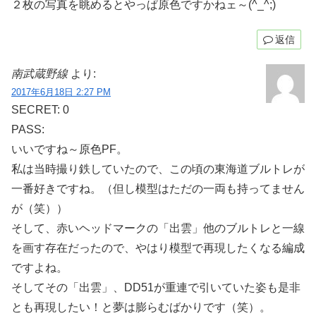
２枚の写真を眺めるとやっぱ原色ですかねェ～(^_^;)
返信
南武蔵野線
より:
2017年6月18日 2:27 PM
SECRET: 0
PASS:
いいですね～原色PF。
私は当時撮り鉄していたので、この頃の東海道ブルトレが
一番好きですね。（但し模型はただの一両も持ってません
が（笑））
そして、赤いヘッドマークの「出雲」他のブルトレと一線
を画す存在だったので、やはり模型で再現したくなる編成
ですよね。
そしてその「出雲」、DD51が重連で引いていた姿も是非
とも再現したい！と夢は膨らむばかりです（笑）。