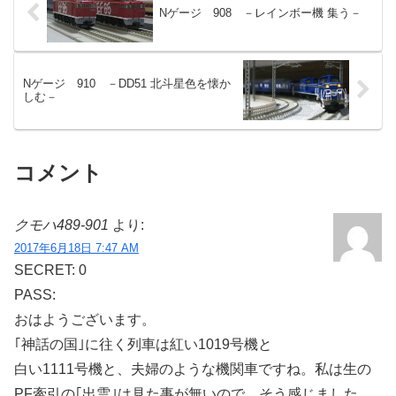
Nゲージ 908 －レインボー機 集う－
Nゲージ 910 －DD51 北斗星色を懐か
しむ－
コメント
クモハ489-901
より:
2017年6月18日 7:47 AM
SECRET: 0
PASS:
おはようございます。
｢神話の国｣に往く列車は紅い1019号機と
白い1111号機と、夫婦のような機関車ですね。私は生の
PF牽引の｢出雲｣は見た事が無いので、そう感じました。