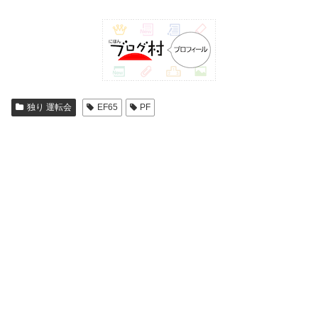
独り 運転会
EF65
PF