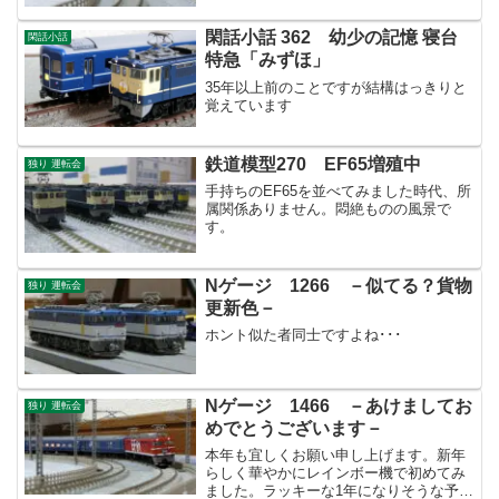
閑話小話 362 幼少の記憶 寝台
閑話小話
特急「みずほ」
35年以上前のことですが結構はっきりと
覚えています
鉄道模型270 EF65増殖中
独り 運転会
手持ちのEF65を並べてみました時代、所
属関係ありません。悶絶ものの風景で
す。
Nゲージ 1266 －似てる？貨物
独り 運転会
更新色－
ホント似た者同士ですよね･･･
Nゲージ 1466 －あけましてお
独り 運転会
めでとうございます－
本年も宜しくお願い申し上げます。新年
らしく華やかにレインボー機で初めてみ
ました。ラッキーな1年になりそうな予感