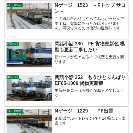
Nゲージ 1523 －Pトップ サロ
独り 運転会
ン－
この組み合わせもやってみたかったんで
すよね。実際にあったかは分かりませ
ん。再現できるのは模型の醍醐味です
ね！
閑話小話 380 PF 貨物更新色 模
閑話小話
型も更新工事したい
新パーツが色々あるので模型も更新を図
ります！
閑話小話 252 もうひとふんばり
閑話小話
EF65-1000 貨物更新機
更新色を見られる機会が減るのでしょう
か
Nゲージ 1229 －PF出雲－
独り 運転会
正統派ブルートレインPFと24系による出
雲です