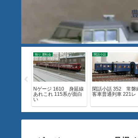
独り 運転会
閑話小話
 TOMIX
Nゲージ 1610 身延線
閑話小話 352 常磐
ル！
あれこれ 115系が面白
客車普通列車 221レ
い