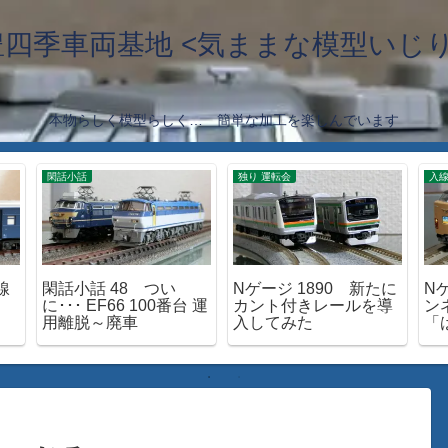
豊四季車両基地 <気ままな模型いじり
本物らしく模型らしく… 簡単な加工を楽しんでいます
閑話小話
独り 運転会
入
線
閑話小話 48 つい
Nゲージ 1890 新たに
N
に･･･ EF66 100番台 運
カント付きレールを導
ン
用離脱～廃車
入してみた
「