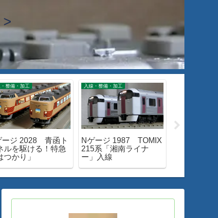
>
線・整備・加工
入線・整備・加工
入線・整備・加工
ゲージ 2028 青函ト
Nゲージ 1987 TOMIX
Nゲージ 206
ネルを駆ける！特急
215系「湘南ライナ
453系「と
はつかり」
ー」入線