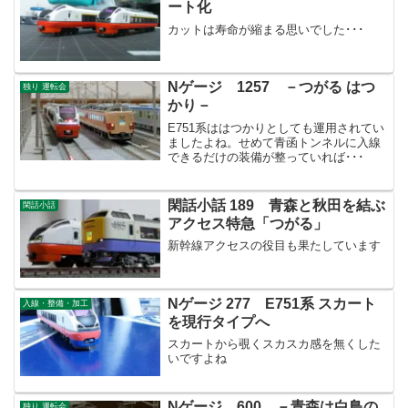
ート化
カットは寿命が縮まる思いでした･･･
Nゲージ 1257 －つがる はつ
独り 運転会
かり－
E751系ははつかりとしても運用されてい
ましたよね。せめて青函トンネルに入線
できるだけの装備が整っていれば･･･
閑話小話 189 青森と秋田を結ぶ
閑話小話
アクセス特急「つがる」
新幹線アクセスの役目も果たしています
Nゲージ 277 E751系 スカート
入線・整備・加工
を現行タイプへ
スカートから覗くスカスカ感を無くした
いですよね
Nゲージ 600 －青森は白鳥の
独り 運転会