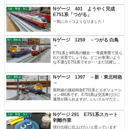
Nゲージ 401 ようやく完成
入線・整備・加工
E751系「つがる」
一気にカッコよくなりました！
Nゲージ 1259 －つがる 白鳥
独り 運転会
－
E751系と485系の離合･･･青森界隈で見ら
れた光景でしょうね。どこか幸薄いよう
な不運なE751系ですが･･･まだ活躍して
くれることを祈っています。
Nゲージ 1397 －新・東北特急
独り 運転会
－
新幹線の接続特急E751系とエボリューシ
ョン485系です。E751系は交流車だけに
運用が限られますが、いいクルマだと思
います。
Nゲージ 291 E751系スカート
入線・整備・加工
剥離作業
現行仕様に仕上げたいと思っています