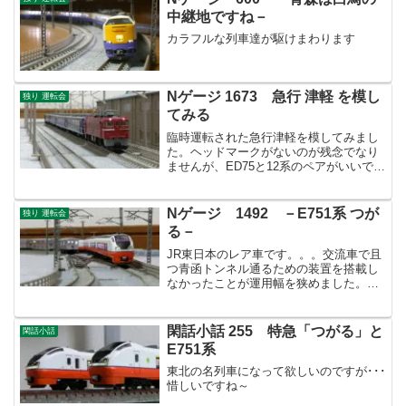
中継地ですね－
カラフルな列車達が駆けまわります
Nゲージ 1673 急行 津軽 を模し
独り 運転会
てみる
臨時運転された急行津軽を模してみまし
た。ヘッドマークがないのが残念でなり
ませんが、ED75と12系のペアがいいです
ね！
Nゲージ 1492 －E751系 つが
独り 運転会
る－
JR東日本のレア車です。。。交流車で且
つ青函トンネル通るための装置を搭載し
なかったことが運用幅を狭めました。好
きな形式だけにちょっと残念です。
閑話小話 255 特急「つがる」と
閑話小話
E751系
東北の名列車になって欲しいのですが･･･
惜しいですね～