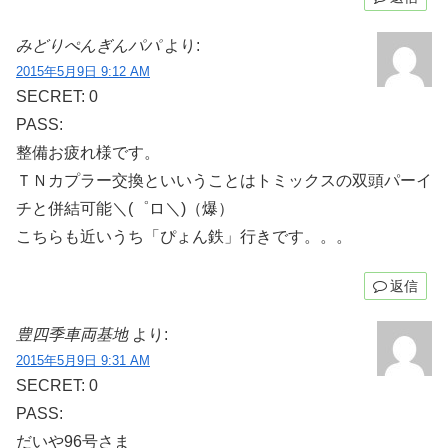
みどりぺんぎんパパ
より:
2015年5月9日 9:12 AM
SECRET: 0
PASS:
整備お疲れ様です。
ＴＮカプラー交換といいうことはトミックスの双頭パーイ
チと併結可能＼(゜ロ＼)（爆）
こちらも近いうち「ぴょん鉄」行きです。。。
返信
豊四季車両基地
より:
2015年5月9日 9:31 AM
SECRET: 0
PASS:
だいや96号さま