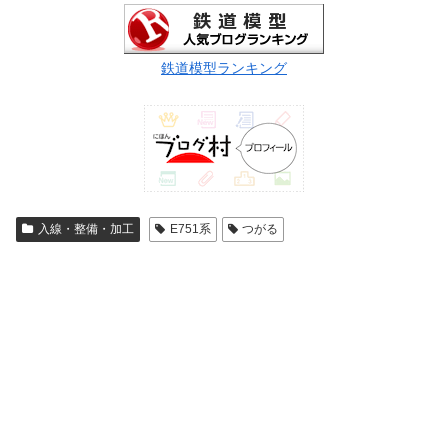
鉄道模型ランキング
入線・整備・加工
E751系
つがる