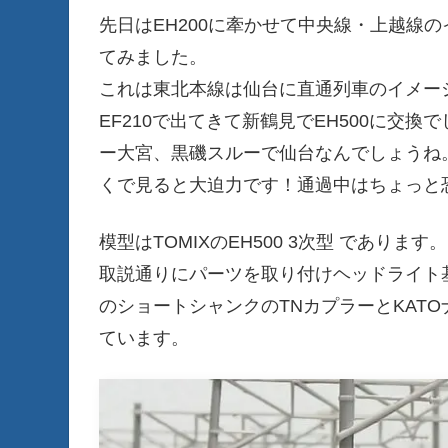
先日はEH200に牽かせて中央線・上越線の
てみました。
これは東北本線は仙台に直通列車のイメージ
EF210で出てきて新鶴見でEH500に交
ー大宮、黒磯スルーで仙台なんでしょうね。
くで見ると大迫力です！通過中はちょっと
模型はTOMIXのEH500 3次型 であります。
取説通りにパーツを取り付けヘッドライト基
のショートシャンクのTNカプラーとKAT
ています。