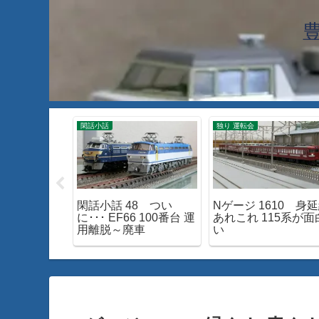
工
閑話小話
独り 運転会
89 TOMIX
閑話小話 48 つい
Nゲージ 1610 身
形新幹線「つ
に･･･ EF66 100番台 運
あれこれ 115系が面
ードアップ
用離脱～廃車
い