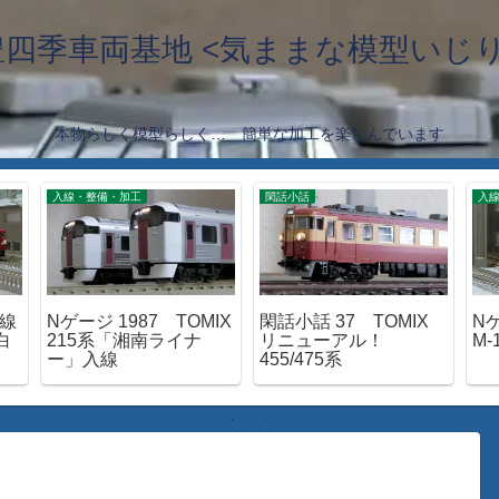
豊四季車両基地 <気ままな模型いじり
本物らしく模型らしく… 簡単な加工を楽しんでいます
入線・整備・加工
閑話小話
入
延線
Nゲージ 1987 TOMIX
閑話小話 37 TOMIX
Nゲ
白
215系「湘南ライナ
リニューアル！
M
ー」入線
455/475系