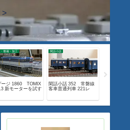
>
線・整備・加工
閑話小話
入線・整備・加工
ージ 1860 TOMIX
閑話小話 352 常磐線
Nゲージ 200
-13 新モーターを試す
客車普通列車 221レ
EF66-0入
ツ購入