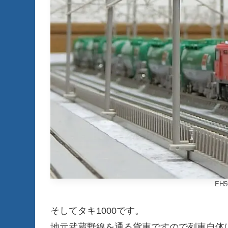
EH
そしてタキ1000です。
地元武蔵野線を通る貨車ですので列車自体