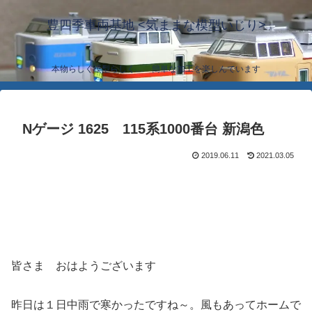
豊四季車両基地 <気ままな模型いじり>
本物らしく模型らしく… 簡単な加工を楽しんでいます
Nゲージ 1625 115系1000番台 新潟色
2019.06.11
2021.03.05
皆さま おはようございます
昨日は１日中雨で寒かったですね～。風もあってホームで