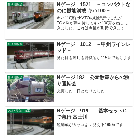
Nゲージ 1521 －コンパクトな
独り 運転会
のに機能満載 キハ100－
キハ110系はKATOの独断所でしたが、
TOMIXが満を持してキハ100系を出して
きました。これは今後が期待できます
ね。
Nゲージ 1012 －甲州ワインレ
独り 運転会
ッド－
見た目も運用も特徴的な115系であります
Nゲージ 182 公園散策からの独
独り 運転会
り運転会
充実した一日となりました
Nゲージ 919 －基本セットC
入線・整備・加工
で急行 富士川－
短編成がカッコよく見える165系です