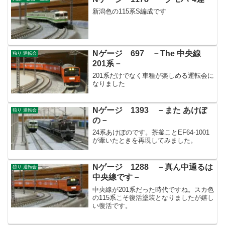
新潟色の115系S編成です
Nゲージ 697 －The 中央線
独り 運転会
201系－
201系だけでなく車種が楽しめる運転会に
なりました
Nゲージ 1393 －また あけぼ
独り 運転会
の－
24系あけぼのです。茶釜ことEF64-1001
が牽いたときを再現してみました。
Nゲージ 1288 －真ん中通るは
独り 運転会
中央線です－
中央線が201系だった時代ですね。スカ色
の115系こそ復活塗装となりましたが嬉し
い復活です。