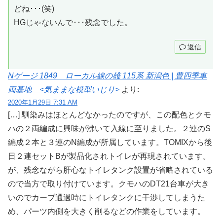
どね･･･(笑)
HGじゃないんで･･･残念でした。
返信
Nゲージ 1849 ローカル線の雄 115系 新潟色 | 豊四季車
両基地 <気ままな模型いじり>
より:
2020年1月29日 7:31 AM
[…] 馴染みはほとんどなかったのですが、この配色とクモ
ハの２両編成に興味が沸いて入線に至りました。２連のS
編成２本と３連のN編成が所属しています。TOMIXから後
日２連セットBが製品化されトイレが再現されています。
が、残念ながら肝心なトイレタンク設置が省略されている
ので当方で取り付けています。クモハのDT21台車が大き
いのでカーブ通過時にトイレタンクに干渉してしまうた
め、パーツ内側を大きく削るなどの作業をしています。