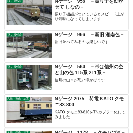
Nゲージ 956 －振り子を効か
独り 運転会
せて しなの－
振り子機能がついているとスピード上が
り気味になってしまいます
Nゲージ 966 －新旧 湘南色－
独り 運転会
新旧並べてみるのも楽しいです
Nゲージ 564 －帯は信州の空
独り 運転会
と山の色 115系 211系－
信州の山々が思い浮かびます
Nゲージ 2075 荷電 KATO クモ
入線・整備・加工
ニ83‐800
KATO クモニ83‐816をTNカプラー化して
みました
Nゲージ 1178 －クモハ*4連－
入線・整備・加工