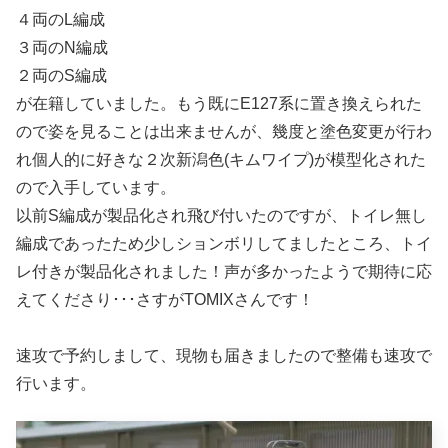
４両のL編成
３両のN編成
２両のS編成
が在籍していました。もう既にE127系に置き換えられた
ので姿を見ることは出来ませんが、幾度と塗色変更が行わ
れ個人的に好きな２次新潟色(キムワイプ)が模型化された
ので入手しています。
以前S編成が製品化され飛び付いたのですが、トイレ無し
編成であったため少しションボリしてましたところ、トイ
レ付きが製品化されました！声が多かったようで期待に応
えてくださり･･･さすがTOMIXさんです！
速攻で予約しまして、現物も届きましたので整備も速攻で
行います。