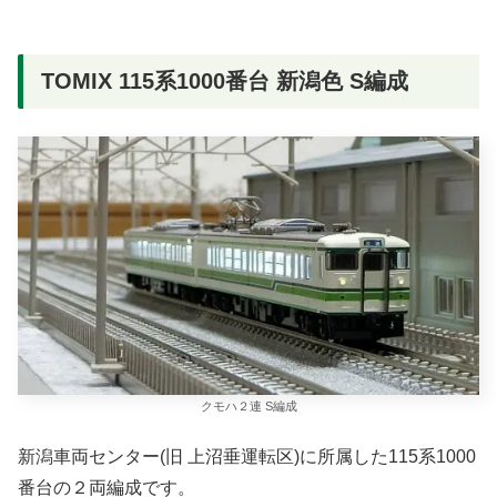
TOMIX 115系1000番台 新潟色 S編成
クモハ２連 S編成
新潟車両センター(旧 上沼垂運転区)に所属した115系1000
番台の２両編成です。