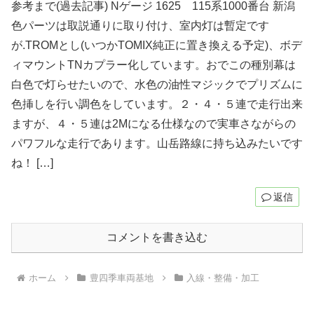
参考まで(過去記事) Nゲージ 1625 115系1000番台 新潟
色パーツは取説通りに取り付け、室内灯は暫定です
が.TROMとし(いつかTOMIX純正に置き換える予定)、ボデ
ィマウントTNカプラー化しています。おでこの種別幕は
白色で灯らせたいので、水色の油性マジックでプリズムに
色挿しを行い調色をしています。２・４・５連で走行出来
ますが、４・５連は2Mになる仕様なので実車さながらの
パワフルな走行であります。山岳路線に持ち込みたいです
ね！ […]
返信
コメントを書き込む
ホーム
豊四季車両基地
入線・整備・加工