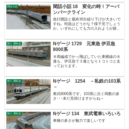
閑話小話 18 変化の時！アーバ
閑話小話
ンパークライン
急行開設と最終30分繰り下げが大きいで
すね。特急はどうかな？様子見でしょう
か。いずれにしても力の入れようが嬉し
いです。
Nゲージ 1729 元東急 伊豆急
独り 運転会
8000系
８両編成でかっ飛ばしていた東横線の８
連も、伊豆急で３連となりトコトコと走
っております。
Nゲージ 1254 －私鉄の103系
独り 運転会
－
東武8000系です。103系に次ぐ両数の多
さ･･･未だ見掛けますからね～
Nゲージ 134 東武電車いろいろ
独り 運転会
車種の多さが魅力で楽しいです