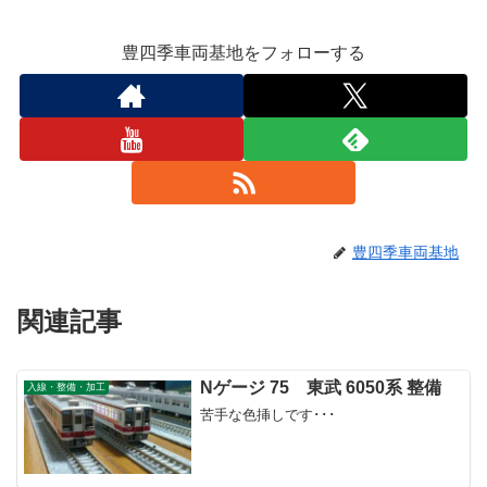
豊四季車両基地をフォローする
豊四季車両基地
関連記事
Nゲージ 75 東武 6050系 整備
入線・整備・加工
苦手な色挿しです･･･