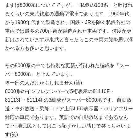
まずは8000系についてですが、「私鉄の103系」と呼ばれ
るくらいの東武鉄道の通勤型電車であります。1960年代
から1980年代まで製造され、国鉄・JRを除く私鉄各社の
車両では最多の700両超が製造された車両です。何度か更
新はされていますが東武と言ったらこの車両の顔を思い浮
かべる方も多いと思います。
その8000系の中でも特別な更新が行われた編成を「スー
パー8000系」と呼んでいます。
※一部の人だけかもしれません(笑)
8000系のインフレナンバーで5桁表示の81110F・
81113F・81114Fの3編成がスーパー8000系です。自動放
送・車外放送・乗降口ドア上部LED表示器・バリアフリー
対応の車両であります。英語での自動放送まであるなん
て･･･地元民としてはこっ恥ずかしい感じで笑っちゃいま
す(笑)