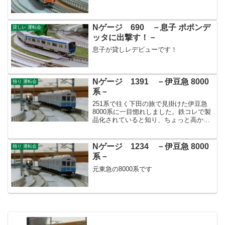
Nゲージ 690 －息子 ポポンデ
貸しレ 運転会
ッタに出撃す！－
息子が貸しレデビューです！
Nゲージ 1391 －伊豆急 8000
独り 運転会
系－
251系で往く下田の旅で見掛けた伊豆急
8000系に一目惚れしました。鉄コレで製
品化されていると知り、ちょっと高かっ
たのですが入手しました。
Nゲージ 1234 －伊豆急 8000
独り 運転会
系－
元東急の8000系です