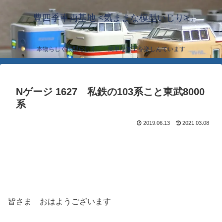
豊四季車両基地 <気ままな模型いじり>
本物らしく模型らしく… 簡単な加工を楽しんでいます
Nゲージ 1627 私鉄の103系こと東武8000
系
2019.06.13
2021.03.08
皆さま おはようございます