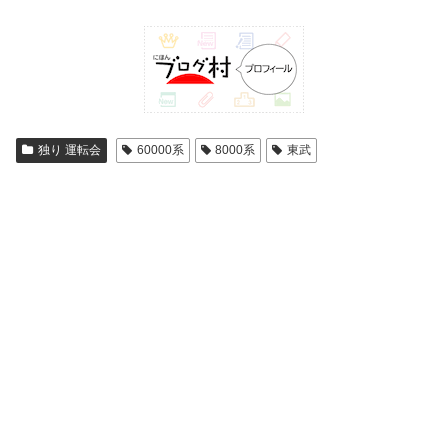
独り 運転会
60000系
8000系
東武