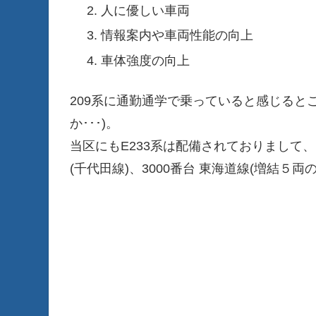
人に優しい車両
情報案内や車両性能の向上
車体強度の向上
209系に通勤通学で乗っていると感じると
か･･･)。
当区にもE233系は配備されておりまして、1
(千代田線)、3000番台 東海道線(増結５