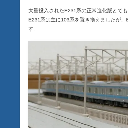
大量投入されたE231系の正常進化版とで
E231系は主に103系を置き換えましたが、E23
す。