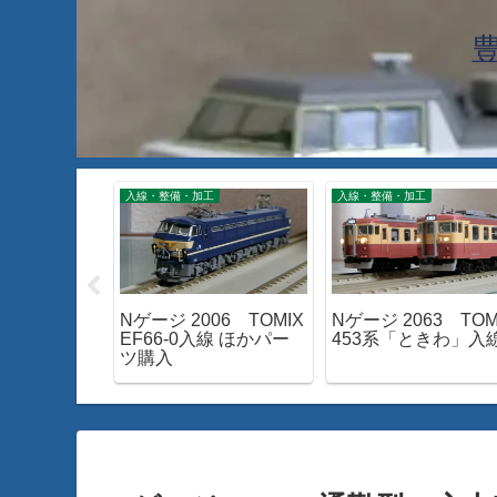
入線・整備・加工
入線・整備・加工
610 身延線
Nゲージ 2006 TOMIX
Nゲージ 2063 TOM
15系が面白
EF66-0入線 ほかパー
453系「ときわ」入
ツ購入