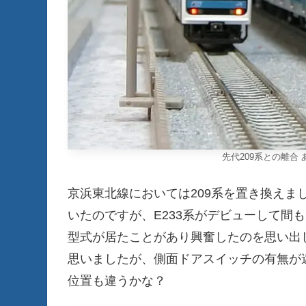
先代209系との離合
京浜東北線においては209系を置き換えま
いたのですが、E233系がデビューして間もない
型式が居たことがあり興奮したのを思い出し
思いましたが、側面ドアスイッチの有無が
位置も違うかな？