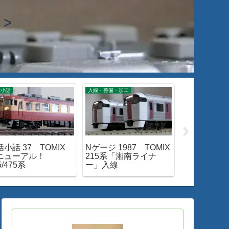
>
話小話
入線・整備・加工
閑話小話
小話 37 TOMIX
Nゲージ 1987 TOMIX
閑話小話 4
ニューアル！
215系「湘南ライナ
に･･･ EF66
5/475系
ー」入線
用離脱～廃