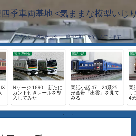
豊四季車両基地 <気ままな模型いじり
本物らしく模型らしく… 簡単な加工を楽しんでいます
独り 運転会
閑話小話
閑
IX
Nゲージ 1890 新たに
閑話小話 47 24系25
閑話
線
カント付きレールを導
形金帯「出雲」を見て
リ
入してみた
みる
45