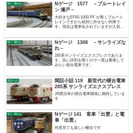
Nゲージ 1577 －ブルートレイ
独り 運転会
ン 瀬戸－
大好きなEF65-1000 PF が牽くブルート
レインですから絶対に外せない列車で
す。現在は電車化されていますが人気の
ある列車でなかなか切符が取れないよう
です。出雲市や高松への需要が大きいん
ですね！
Nゲージ 1308 －サンライズな
独り 運転会
れ－
285系サンライズエクスプレスでありま
す。良い評判を聞くので一度は乗車して
みたい寝台電車です。
閑話小話 119 新世代の寝台電車
閑話小話
285系 サンライズエクスプレス
JR西日本の寝台電車開発に期待していま
す
Nゲージ 141 客車「出雲」と電
独り 運転会
車「出雲」
何度見ても楽しい離合です