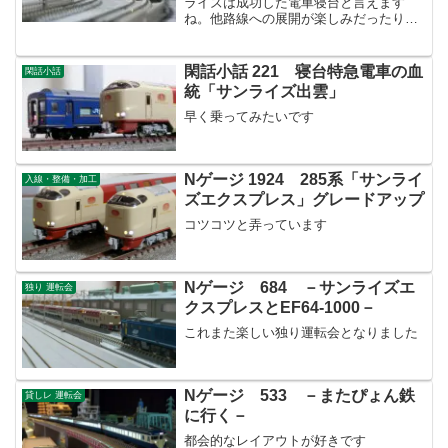
ライズは成功した電車寝台と言えます
ね。他路線への展開が楽しみだったりし
ます。
閑話小話 221 寝台特急電車の血
閑話小話
統「サンライズ出雲」
早く乗ってみたいです
Nゲージ 1924 285系「サンライ
入線・整備・加工
ズエクスプレス」グレードアップ
コツコツと弄っています
Nゲージ 684 －サンライズエ
独り 運転会
クスプレスとEF64-1000－
これまた楽しい独り運転会となりました
Nゲージ 533 －またぴょん鉄
貸しレ 運転会
に行く－
都会的なレイアウトが好きです