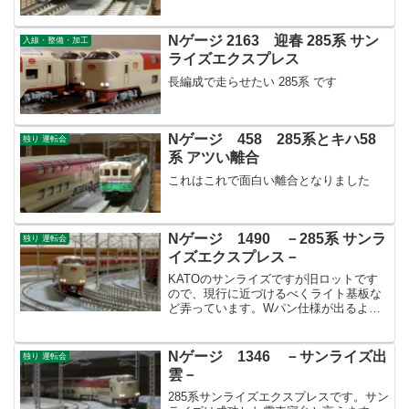
Nゲージ 2163 迎春 285系 サン
入線・整備・加工
ライズエクスプレス
長編成で走らせたい 285系 です
Nゲージ 458 285系とキハ58
独り 運転会
系 アツい離合
これはこれで面白い離合となりました
Nゲージ 1490 －285系 サンラ
独り 運転会
イズエクスプレス－
KATOのサンライズですが旧ロットです
ので、現行に近づけるべくライト基板な
ど弄っています。Wパン仕様が出るよう
ですので屋根上はAssyパーツ欲しいです
ね。
Nゲージ 1346 －サンライズ出
独り 運転会
雲－
285系サンライズエクスプレスです。サン