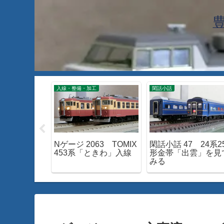
入線・整備・加工
閑話小話
890 新たに
Nゲージ 2063 TOMIX
閑話小話 47 24系2
レールを導
453系「ときわ」入線
形金帯「出雲」を見
みる