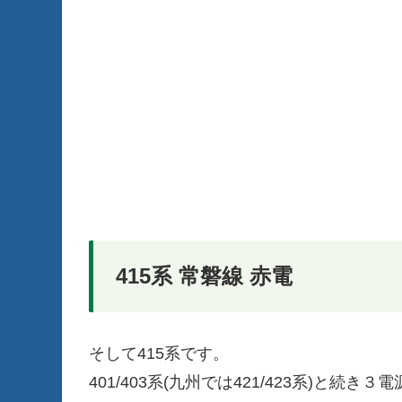
415系 常磐線 赤電
そして415系です。
401/403系(九州では421/423系)と続