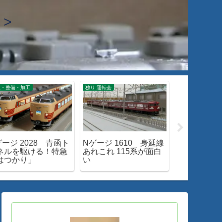
>
線・整備・加工
独り 運転会
入線・整備・加工
ゲージ 2028 青函ト
Nゲージ 1610 身延線
Nゲージ 186
ネルを駆ける！特急
あれこれ 115系が面白
M-13 新
はつかり」
い