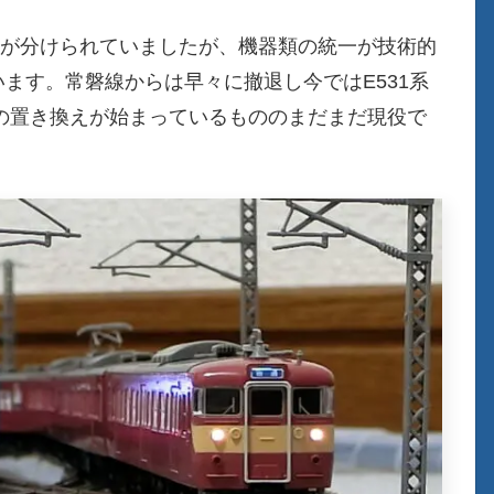
り型式が分けられていましたが、機器類の統一が技術的
います。常磐線からは早々に撤退し今ではE531系
への置き換えが始まっているもののまだまだ現役で