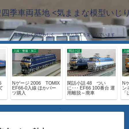
豊四季車両基地 <気ままな模型いじり
本物らしく模型らしく… 簡単な加工を楽しんでいます
入線・整備・加工
閑話小話
入
5
Nゲージ 2006 TOMIX
閑話小話 48 つい
N
て
EF66-0入線 ほかパー
に･･･ EF66 100番台 運
ン
ツ購入
用離脱～廃車
「