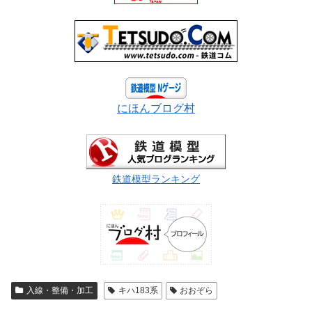
にほんブログ村
鉄道模型ランキング
入線・整備・加工
キハ183系
おおぞら