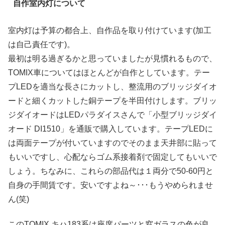
自作室内灯について
室内灯は予算の都合上、自作品を取り付けています(加工
は自己責任です)。
最初は明る過ぎるかと思っていましたが見慣れるもので、
TOMIX車についてはほとんどが自作としています。テー
プLEDを適当な長さにカットし、整流用のブリッジダイオ
ードと細くカットした銅テープを半田付けします。ブリッ
ジダイオードはLEDパラダイスさんで「小型ブリッジダイ
オード DI1510」を通販で購入しています。テープLEDに
は両面テープが付いていますのでそのまま天井部に貼って
もいいですし、心配ならゴム系接着剤で固定してもいいで
しょう。ちなみに、これらの部品代は１両分で50-60円と
自身の手間賃です。安いですよね～･･･もうやめられませ
ん(笑)
このTOMIX キハ183系は座席パーツと窓ガラスの色が良