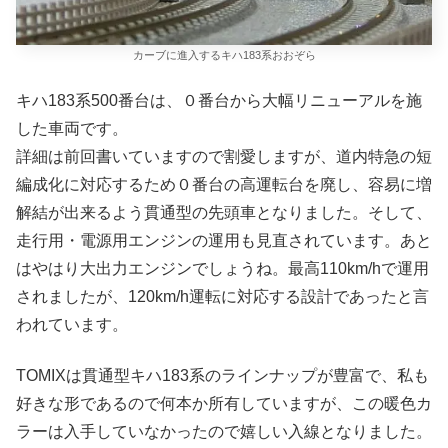
カーブに進入するキハ183系おおぞら
キハ183系500番台は、０番台から大幅リニューアルを施
した車両です。
詳細は前回書いていますので割愛しますが、道内特急の短
編成化に対応するため０番台の高運転台を廃し、容易に増
解結が出来るよう貫通型の先頭車となりました。そして、
走行用・電源用エンジンの運用も見直されています。あと
はやはり大出力エンジンでしょうね。最高110km/hで運用
されましたが、120km/h運転に対応する設計であったと言
われています。
TOMIXは貫通型キハ183系のラインナップが豊富で、私も
好きな形であるので何本か所有していますが、この暖色カ
ラーは入手していなかったので嬉しい入線となりました。