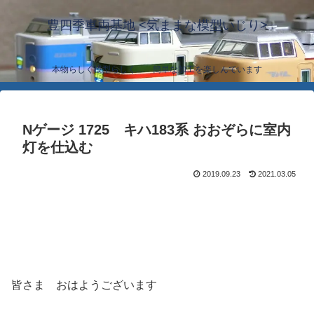
豊四季車両基地 <気ままな模型いじり>
本物らしく模型らしく… 簡単な加工を楽しんでいます
Nゲージ 1725 キハ183系 おおぞらに室内
灯を仕込む
2019.09.23
2021.03.05
皆さま おはようございます