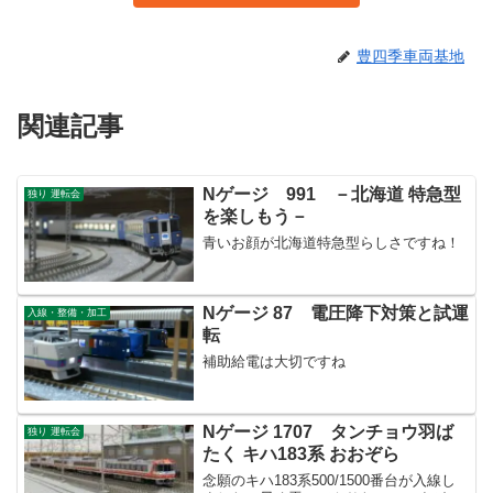
豊四季車両基地
関連記事
Nゲージ 991 －北海道 特急型
独り 運転会
を楽しもう－
青いお顔が北海道特急型らしさですね！
Nゲージ 87 電圧降下対策と試運
入線・整備・加工
転
補助給電は大切ですね
Nゲージ 1707 タンチョウ羽ば
独り 運転会
たく キハ183系 おおぞら
念願のキハ183系500/1500番台が入線し