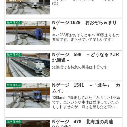
(笑)
Nゲージ 1629 おおぞら＆まり
独り 運転会
も
キハ283系おおぞらとキハ183系まりもの
共演です。走らせていて楽しいです！
Nゲージ 598 －どうなる？JR
独り 運転会
北海道－
短編成でも特急の風格は十分です
Nゲージ 1541 －「北斗」「カ
独り 運転会
ムイ」－
130km/hで爆走していたころのキハ183系
です。エンジンや車体は酷使していたか
もしれませんが、速さを感じたと言いま
す。あまり無責任なことは言えません
が、尖った北海道車両の復活を期待して
います。
Nゲージ 478 北海道の高速
独り 運転会