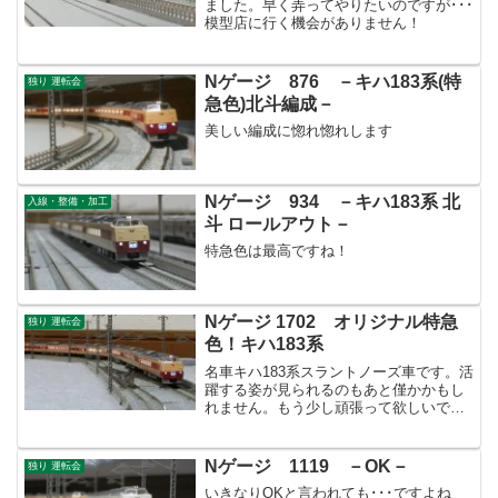
ました。早く弄ってやりたいのですが･･･
模型店に行く機会がありません！
Nゲージ 876 －キハ183系(特
独り 運転会
急色)北斗編成－
美しい編成に惚れ惚れします
Nゲージ 934 －キハ183系 北
入線・整備・加工
斗 ロールアウト－
特急色は最高ですね！
Nゲージ 1702 オリジナル特急
独り 運転会
色！キハ183系
名車キハ183系スラントノーズ車です。活
躍する姿が見られるのもあと僅かかもし
れません。もう少し頑張って欲しいです
ね！
Nゲージ 1119 －OK－
独り 運転会
いきなりOKと言われても･･･ですよね