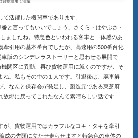
後は貨物運用で活躍
して活躍した機関車であります。
車番と言ってもいいでしょう。さくら・はやぶさ・
にしましたね。特急色といわれる客車と一体感のあ
牽引用の基本番台でしたが、高速用の500番台化
関車版のシンデレラストーリーと思わせる展開で
崎機関区に異動、再び貨物運用に就くのですが、そ
よね。私もその中の１人です。引退後は、廃車解
が、なんと保存会が発足し、製造元である東芝府
れ故郷に戻ってこれたなんて素晴らしい話です
すが、貨物運用ではカラフルなコキ・タキを牽引
0編成の先頭に立たせ走らせますと特急色の車体の