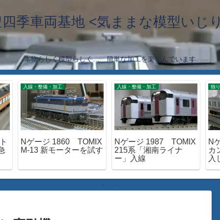
豊四季車両基地 <気ままな模型いじり
本物らしく模型らしく… 簡単な加工を楽しんでいます
入線・整備・加工
入線・整備・加工
独り
函ト
Nゲージ 1860 TOMIX
Nゲージ 1987 TOMIX
N
急
M-13 新モーターを試す
215系「湘南ライナ
カ
ー」入線
入