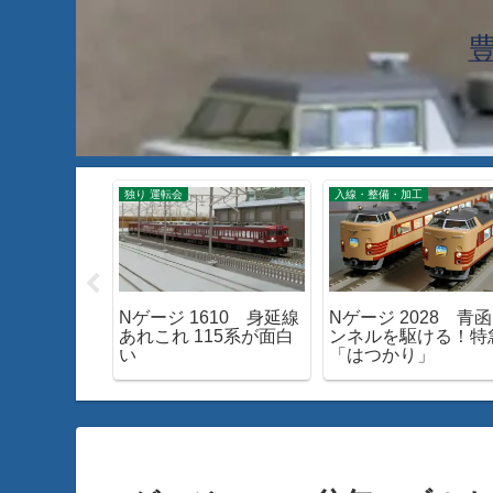
工
独り 運転会
入線・整備・加工
63 TOMIX
Nゲージ 1610 身延線
Nゲージ 2028 青
ときわ」入線
あれこれ 115系が面白
ンネルを駆ける！特
い
「はつかり」