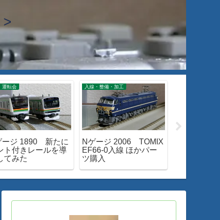
>
 運転会
入線・整備・加工
閑話小話
ゲージ 1890 新たに
Nゲージ 2006 TOMIX
閑話小話 4
ント付きレールを導
EF66-0入線 ほかパー
に･･･ EF66
してみた
ツ購入
用離脱～廃