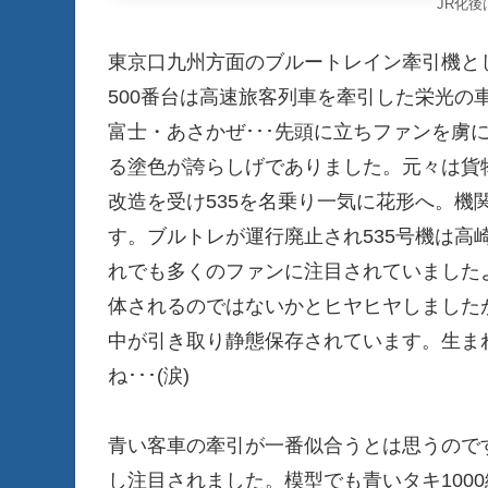
JR化
東京口九州方面のブルートレイン牽引機と
500番台は高速旅客列車を牽引した栄光の
富士・あさかぜ･･･先頭に立ちファンを虜
る塗色が誇らしげでありました。元々は貨物
改造を受け535を名乗り一気に花形へ。機
す。ブルトレが運行廃止され535号機は高
れでも多くのファンに注目されていました
体されるのではないかとヒヤヒヤしました
中が引き取り静態保存されています。生ま
ね･･･(涙)
青い客車の牽引が一番似合うとは思うので
し注目されました。模型でも青いタキ100