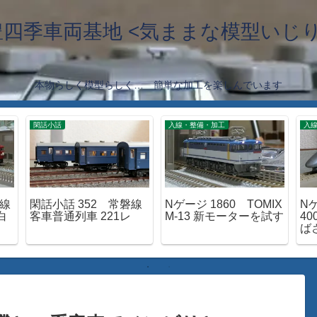
豊四季車両基地 <気ままな模型いじり
本物らしく模型らしく… 簡単な加工を楽しんでいます
閑話小話
入線・整備・加工
入
延線
閑話小話 352 常磐線
Nゲージ 1860 TOMIX
Nゲ
白
客車普通列車 221レ
M-13 新モーターを試す
4
ば