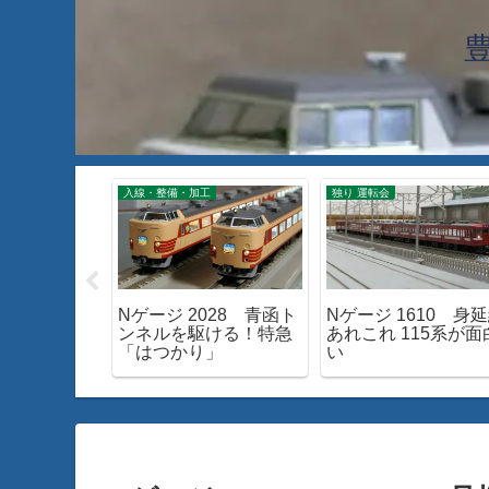
工
入線・整備・加工
独り 運転会
63 TOMIX
Nゲージ 2028 青函ト
Nゲージ 1610 身
ときわ」入線
ンネルを駆ける！特急
あれこれ 115系が面
「はつかり」
い