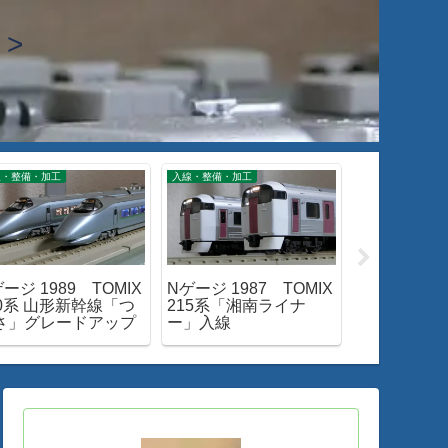
>
線・整備・加工
入線・整備・加工
閑話小話
ージ 1989 TOMIX
Nゲージ 1987 TOMIX
閑話小話 47
00系 山形新幹線「つ
215系「湘南ライナ
形金帯「出
さ」グレードアップ
ー」入線
みる