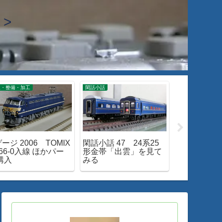
>
線・整備・加工
閑話小話
入線・整備・加工
ージ 2006 TOMIX
閑話小話 47 24系25
Nゲージ 186
66-0入線 ほかパー
形金帯「出雲」を見て
M-13 新
購入
みる