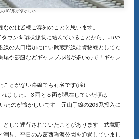
の103系が懐かしい
線なのは皆様ご存知のことと思います。
ドタウンを環状線状に結んでいることから、JRや
沿線の人口増加に伴い武蔵野線は貨物線としてだ
馬場や競艇などギャンブル場が多いので「ギャン
ことがない路線でも有名です(涙)
されました。６両と８両が混在していた頃は
ていたのが懐かしいです。元山手線の205系投入に
」として運行されていたことがあります。武蔵野
と潮見、平日のみ葛西臨海公園を通過していまし