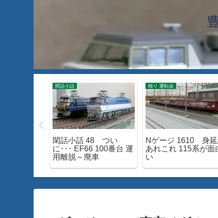
工
閑話小話
独り 運転会
63 TOMIX
閑話小話 48 つい
Nゲージ 1610 身
ときわ」入線
に･･･ EF66 100番台 運
あれこれ 115系が面
用離脱～廃車
い