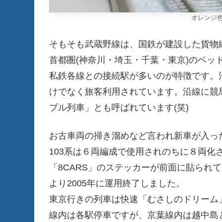
オレンジ色
そもそも武蔵野線は、国鉄が建設した貨物
首都圏(神奈川・埼玉・千葉・東京)のベッ
私鉄各線との接続駅が多いのが特徴です。
けでなく旅客利用されています。沿線に競
ブル列車」とも呼ばれています(笑)
お古車両の掃き溜めなど言われ新車が入った
103系は６両編成で使用されのちに８両化
「8CARS」のステッカーが前面に貼られ
より2005年に運用終了しました。
東京行きの列車は快速「むさしのドリーム
線内は各駅停車ですが、京葉線内は越中島