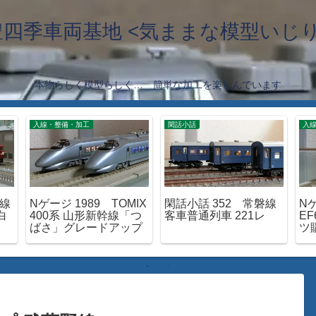
豊四季車両基地 <気ままな模型いじり
本物らしく模型らしく… 簡単な加工を楽しんでいます
入線・整備・加工
閑話小話
入
延線
Nゲージ 1989 TOMIX
閑話小話 352 常磐線
Nゲ
白
400系 山形新幹線「つ
客車普通列車 221レ
EF
ばさ」グレードアップ
ツ