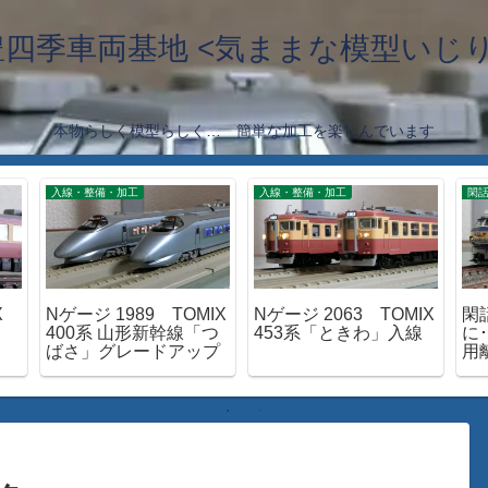
豊四季車両基地 <気ままな模型いじり
本物らしく模型らしく… 簡単な加工を楽しんでいます
入線・整備・加工
入線・整備・加工
閑
X
Nゲージ 1989 TOMIX
Nゲージ 2063 TOMIX
閑
400系 山形新幹線「つ
453系「ときわ」入線
に･
ばさ」グレードアップ
用