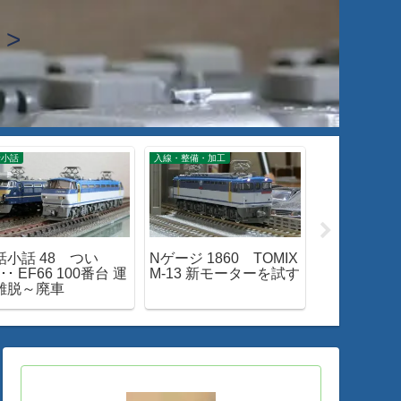
>
話小話
入線・整備・加工
入線・整備・加工
話小話 48 つい
Nゲージ 1860 TOMIX
Nゲージ 198
･･ EF66 100番台 運
M-13 新モーターを試す
215系「湘
離脱～廃車
ー」入線