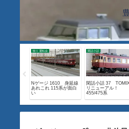
工
独り 運転会
閑話小話
028 青函ト
Nゲージ 1610 身延線
閑話小話 37 TOMI
ける！特急
あれこれ 115系が面白
リニューアル！
」
い
455/475系