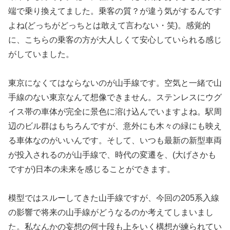
端で乗り換えてました。乗客の質？が違う気がするんです
よね(どっちがどっちとは敢えて言わない・笑)。感覚的
に、こちらの乗客の方が大人しくて安心していられる感じ
がしていました。
東京になくてはならないのが山手線です。空気と一緒で山
手線のない東京なんて想像できません。ステンレスにウグ
イス帯の車体が完全に景色に溶け込んでいますよね。駅周
辺のビル群はもちろんですが、意外にも木々の緑にも映え
る車体なのがいいんです。そして、いつも最新の新型車両
が投入されるのが山手線で、時代の変遷を、(大げさかも
ですが)日本の未来を感じることができます。
模型ではスルーしてきた山手線ですが、今回の205系入線
の影響で将来の山手線がどうなるのか考えてしまいまし
た。私なんかの妄想の何十段も上をいく構想が練られてい