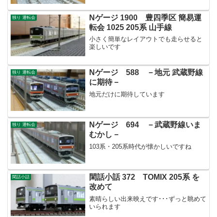
Nゲージ 1900 豊四季区 簡易運
独り 運転会
転会 1025 205系 山手線
小さく簡単なレイアウトでも走らせると
楽しいです
Nゲージ 588 －地元 武蔵野線
独り 運転会
に期待－
地元だけに期待しています
Nゲージ 694 －武蔵野線いま
独り 運転会
むかし－
103系・205系時代が懐かしいですね
閑話小話 372 TOMIX 205系 を
閑話小話
改めて
素晴らしい出来映えです･･･ずっと眺めて
いられます