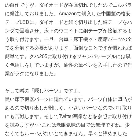
の自作ですが、ダイオードが在庫切れでしたのでエルパラ
に発注しておりました。Amazonで購入した中国製の格安
テープLEDに、ダイオードと細く切り出した銅テープをハ
ンダで固着させ、床下のウエイトに銅テープが接触するよ
う取り付けます。一旦、台車・床下機器・座席パーツの全
てを分解する必要があります。面倒なことですが慣れれば
簡単です。クハ205に取り付けるジャンパケーブルには黒
く色挿しをしていますが、油性の筆ペンを入手したので作
業がラクになりました。
そして噂の「隠しパーツ」ですよ。
黒い床下機器パーツに隠れています。パーツ自体に凹凸が
あるので切り出しが難しく、小さいパーツなのでバリ取り
にも苦戦します。そしてTwitter画像などを参照に取り付け
を試みますが･･･これは老眼気味の目では無理ですね。少
なくてもルーペがないとできません。早々と諦めました