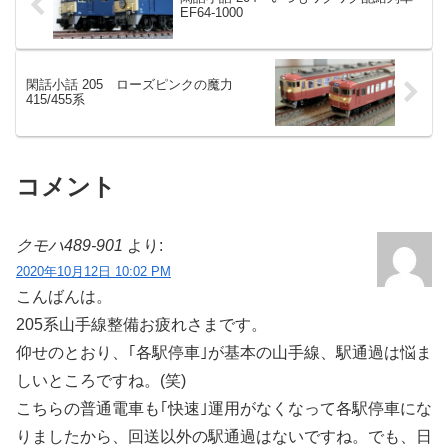
EF64-1000
閑話小話 205 ローズピンクの魔力
415/455系
コメント
クモハ489-901
より:
2020年10月12日 10:02 PM
こんばんは。
205系山手線整備お疲れさまです。
仰せのとおり、｢各駅停車｣が基本の山手線、駅通過は悩ま
しいところですね。(笑)
こちらの普通電車も｢快速｣運用がなくなって各駅停車にな
りましたから、回送以外の駅通過はないですね。でも、日