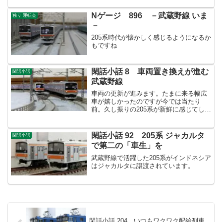
Nゲージ 896 －武蔵野線 いま
独り 運転会
－
205系時代が懐かしく感じるようになるか
もですね
閑話小話 8 車両置き換えが進む
閑話小話
武蔵野線
車両の更新が進みます。たまに来る幅広
車が嬉しかったのですが今では当たり
前。久し振りの205系が新鮮に感じてしま
いました。
閑話小話 92 205系 ジャカルタ
閑話小話
で第二の「車生」を
武蔵野線で活躍した205系がインドネシア
はジャカルタに譲渡されています。
閑話小話 204 いつもワクワク配給列車