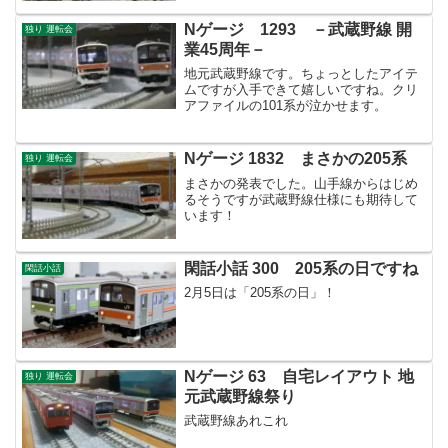
Nゲージ 1293 －武蔵野線 開
独り 運転会
業45周年－
地元武蔵野線です。ちょっとしたアイテ
ムですが入手できて嬉しいですね。クリ
アファイルの101系が泣かせます。
Nゲージ 1832 まさかの205系
独り 運転会
まさかの発表でした。山手線からはじめ
るそうですが武蔵野線仕様にも期待して
います！
閑話小話 300 205系の日ですね
閑話小話
2月5日は「205系の日」！
Nゲージ 63 自宅レイアウト 地
独り 運転会
元武蔵野線祭り
武蔵野線あれこれ