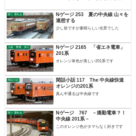
ため遅番だなんて。常磐線緩行は激遅れ
で泣きっ面に蜂。さて、昨晩も軽めに鉄
分補給しておりました。ついこの間まで
Nゲージ 253 夏の中央線 山々を
独り 運転会
武蔵野線で見られた光...
連想する
少し前ですが素晴らしい光景でした
Nゲージ 2165 「省エネ電車」
入線・整備・加工
201系
オレンジ単色が美しい201系です
閑話小話 117 The 中央線快速
閑話小話
オレンジの201系
真ん中通るは中央線です
Nゲージ 767 －痛勤電車？！
独り 運転会
中央線 201系－
このオレンジ色がタマらなく好きです