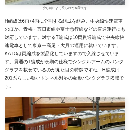
少し前によく見られた光景です
H編成は6両+4両に分割する組成を組み、中央線快速電車
のほか、青梅・五日市線や富士急行線などの直通運行にも
対応しています。対するT編成は10両貫通編成で中央線快
速電車として東京ー高尾・大月の運用に就いています。
KATOは両編成を製品化していますので入線させていま
す。貫通のT編成が晩期の仕様でシングルアームのパンタ
グラフを載せているのが見た目の特徴ですね。H編成は
201系らしい狭小トンネル対応の菱形パンタグラフ搭載で
す。