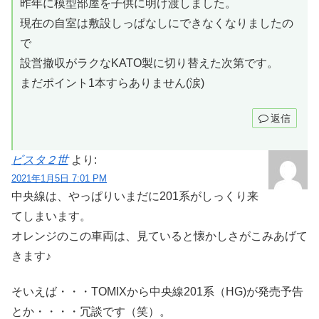
昨年に模型部屋を子供に明け渡しました。
現在の自室は敷設しっぱなしにできなくなりましたの
で
設営撤収がラクなKATO製に切り替えた次第です。
まだポイント1本すらありません(涙)
返信
ビスタ２世
より:
2021年1月5日 7:01 PM
中央線は、やっぱりいまだに201系がしっくり来
てしまいます。
オレンジのこの車両は、見ていると懐かしさがこみあげて
きます♪
そいえば・・・TOMIXから中央線201系（HG)が発売予告
とか・・・・冗談です（笑）。