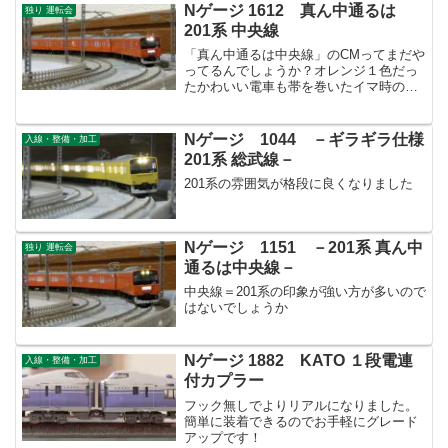
Nゲージ 1612 真ん中通るは
独り 運転会
201系 中央線
「真ん中通るは中央線」のCMってまだや
ってるんでしょうか？オレンジ１色だっ
たかわいい電車も帯を巻いたイマ時の電
車に変わったんでしょうね。
Nゲージ 1044 －ギラギラ仕様
入線・整備・加工
201系 総武線－
201系の雰囲気が格段に良くなりました
Nゲージ 1151 －201系 真ん中
独り 運転会
通るは中央線－
中央線＝201系の印象が強い方が多いので
はないでしょうか
Nゲージ 1882 KATO １段電連
入線・整備・加工
付カプラー
フック無しでよりリアルになりました。
簡単に装着できるのでお手軽にグレード
アップです！