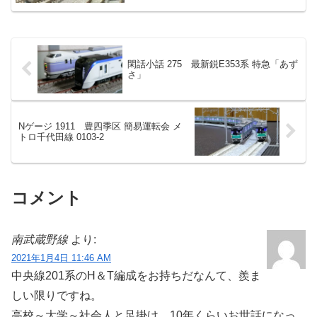
閑話小話 275 最新鋭E353系 特急「あず
さ」
Nゲージ 1911 豊四季区 簡易運転会 メ
トロ千代田線 0103-2
コメント
南武蔵野線
より:
2021年1月4日 11:46 AM
中央線201系のH＆T編成をお持ちだなんて、羨ま
しい限りですね。
高校～大学～社会人と足掛け、10年くらいお世話になっ