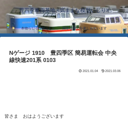
豊四季車両基地 <気ままな模型いじり>
本物らしく模型らしく… 簡単な加工を楽しんでいます
Nゲージ 1910 豊四季区 簡易運転会 中央
線快速201系 0103
2021.01.04
2021.03.06
皆さま おはようございます