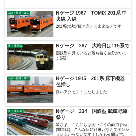
Nゲージ 1967 TOMIX 201系 中
入線・整備・加工
央線 入線
201系の決定版と言える出来映えです
Nゲージ 387 大晦日は115系で
独り 運転会
国鉄型を見ていると落ち着く自分がいま
す(笑)
Nゲージ 1915 201系 床下機器
入線・整備・加工
色挿し
良いアクセントになりました！
Nゲージ 334 国鉄型 武蔵野線
独り 運転会
祭り
皆さま こんにちはあいにくの雨ですね
(関東は)。こんな日に仕事だなんてテンシ
ョン上がらないです！しかも夜間設営の