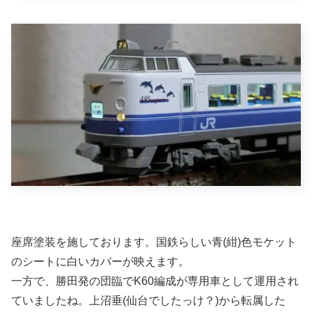
座席塗装を施しております。国鉄らしい青(紺)色モケット
のシートに白いカバーが映えます。
一方で、勝田発の団臨でK60編成が専用車として運用され
ていましたね。上沼垂(仙台でしたっけ？)から転属した