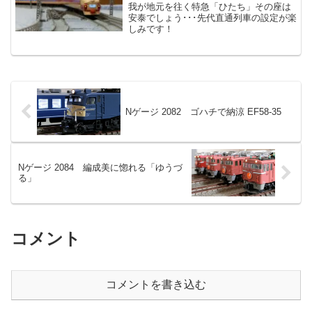
我が地元を往く特急「ひたち」その座は
安泰でしょう･･･先代直通列車の設定が楽
しみです！
Nゲージ 2082 ゴハチで納涼 EF58-35
Nゲージ 2084 編成美に惚れる「ゆうづ
る」
コメント
コメントを書き込む