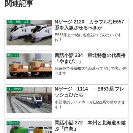
関連記事
Nゲージ 2120 カラフルなE657
入線・整備・加工
系を入線させるべきか
E653系と一緒に各色並べてみたいです
ね！
閑話小話 234 東北特急の代表格
閑話小話
「やまびこ」
特急色で長編成の485系ってだけで客が呼
べます
Nゲージ 1114 －E653系 フレ
独り 運転会
ッシュひたち－
小部屋のレイアウトがE653系で華やぎま
す！
閑話小話 272 本州と北海道を結
閑話小話
ぶ「白鳥」