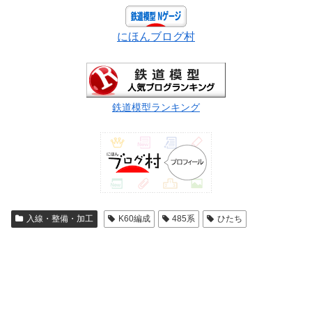
にほんブログ村
鉄道模型ランキング
入線・整備・加工
K60編成
485系
ひたち