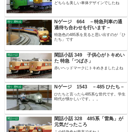
どちらも美しい車体デザインでしたね
Nゲージ 664 －特急列車の通
独り 運転会
過待ち合わせを行います－
特急色の485系を見ると思い出すのが「ひ
たち」です
閑話小話 349 子供心がトキめい
閑話小話
た 特急「つばさ」
赤いヘッドマークにトキめきましたよね
Nゲージ 1543 －485 ひたち－
独り 運転会
ひたちと言ったら485系な世代です。学生
時代が懐かしいです。。。
閑話小話 328 485系「雷鳥」が
閑話小話
元気だったころ
この特急色が最高ですね！