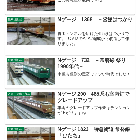
Nゲージ 1368 －函館はつかり
独り 運転会
－
青函トンネルを駈けた485系はつかりで
す。TOMIXのA1A2編成から改造して作
りました。
Nゲージ 732 －常磐線 祭り
独り 運転会
1990年代－
車種も種別の豊富でアツい時代でした！
Nゲージ 200 485系も室内灯で
入線・整備・加工
グレードアップ
車両のグレードアップ作業はテンション
が上がりますね
Nゲージ 1823 特急街道 常磐線
独り 運転会
「ひたち」