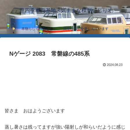
豊四季車両基地 <気ままな模型いじり>
本物らしく模型らしく… 簡単な加工を楽しんでいます
Nゲージ 2083 常磐線の485系
2024.08.23
皆さま おはようございます
蒸し暑さは残ってますが強い陽射しが和らいだように感じ