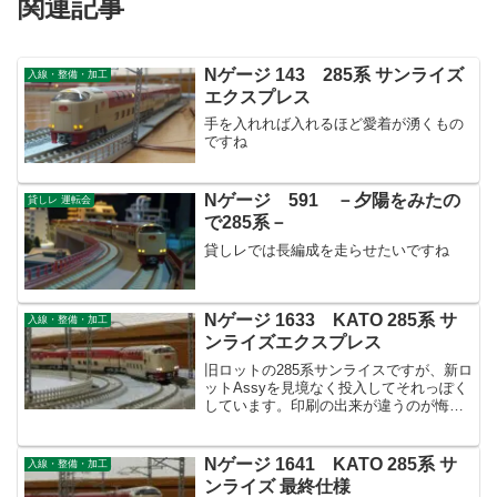
関連記事
Nゲージ 143 285系 サンライズ
入線・整備・加工
エクスプレス
手を入れれば入れるほど愛着が湧くもの
ですね
Nゲージ 591 －夕陽をみたの
貸しレ 運転会
で285系－
貸しレでは長編成を走らせたいですね
Nゲージ 1633 KATO 285系 サ
入線・整備・加工
ンライズエクスプレス
旧ロットの285系サンライスですが、新ロ
ットAssyを見境なく投入してそれっぽく
しています。印刷の出来が違うのが悔し
いですが、ここまで弄ると入れ替えなん
て出来ません(笑)
Nゲージ 1641 KATO 285系 サ
入線・整備・加工
ンライズ 最終仕様