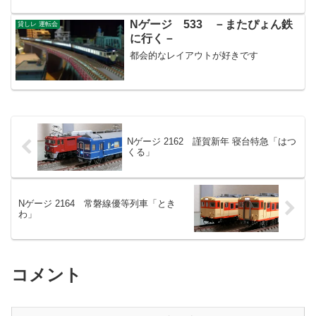
です。出雲市や高松への需要が大きいん
ですね！
Nゲージ 533 －またぴょん鉄
貸しレ 運転会
に行く－
都会的なレイアウトが好きです
Nゲージ 2162 謹賀新年 寝台特急「はつ
くる」
Nゲージ 2164 常磐線優等列車「とき
わ」
コメント