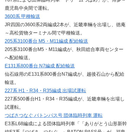
鹿児島中央間で運転。
3600系 甲種輸送
JR四国の3600系2両編成2本が、近畿車輛を出場し、徳庵
～高松貨物ターミナル間で甲種輸送。
205系3100番台 M5・M11編成 配給輸送
205系3100番台M5・M11編成が、秋田総合車両センター
へ配給輸送。
E131系800番台 N7編成 配給輸送
仙石線用のE131系800番台N7編成が、越後石山から配給
輸送。
227系 H1・R34・R35編成 出場試運転
227系500番台H1・R34・R35編成が、近畿車輛を出場し
試運転。
つばさつなぐ バトンパス号 団体臨時列車 運転
E3系L68編成による団体臨時列車「「ありがとう山形新幹
線E3系『つばさ、つなぐ。』BATON PASS号」が、福島