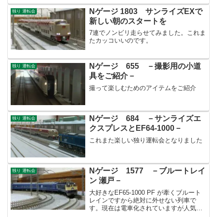
Nゲージ 1803 サンライズEXで
独り 運転会
新しい朝のスタートを
7連でノンビリ走らせてみました。これま
たカッコいいのです。
Nゲージ 655 －撮影用の小道
独り 運転会
具をご紹介－
撮って楽しむためのアイテムをご紹介
Nゲージ 684 －サンライズエ
独り 運転会
クスプレスとEF64-1000－
これまた楽しい独り運転会となりました
Nゲージ 1577 －ブルートレイ
独り 運転会
ン 瀬戸－
大好きなEF65-1000 PF が牽くブルート
レインですから絶対に外せない列車で
す。現在は電車化されていますが人気の
ある列車でなかなか切符が取れないよう