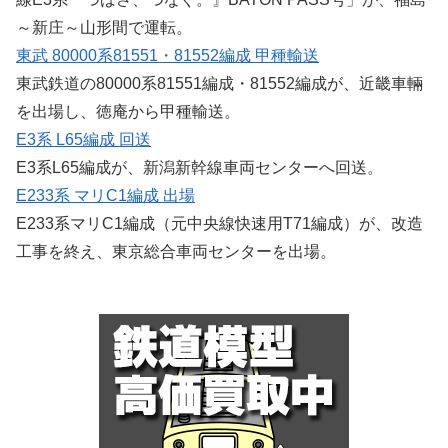
～新庄～山形間で運転。
東武 80000系81551・81552編成 甲種輸送
東武鉄道の80000系81551編成・81552編成が、近畿車輛
を出場し、徳庵から甲種輸送。
E3系 L65編成 回送
E3系L65編成が、新潟新幹線車両センターへ回送。
E233系 マリC1編成 出場
E233系マリC1編成（元中央線快速用T71編成）が、改造
工事を終え、東京総合車両センターを出場。