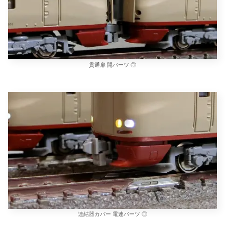
貫通扉 開パーツ ◎
連結器カバー 電連パーツ ◎