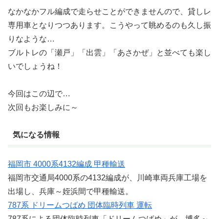
なかなかフル編成で走らせことができませんので、貸しレ
専用車となりつつあります。こうやって眺めるのも久し振
りなような…
ブルトレの「瀬戸」「出雲」「あさかぜ」と並べても楽し
いでしょうね！
今回はこの辺で…
次回もお楽しみに～
気になる情報
福岡市 4000系4132編成 甲種輸送
福岡市交通局4000系の4132編成が、川崎車両兵庫工場を
出場し、兵庫～姪浜間で甲種輸送。
787系 ドリームつばめ 団体臨時列車 運転
787系による団体臨時列車「ドリームつばめ」が、博多～