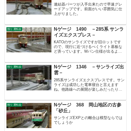
連結器パーツが入手出来たので早速グレ
ードアップです。前面がいい雰囲気に仕
上がりました。
Nゲージ 1490 －285系 サンラ
独り 運転会
イズエクスプレス－
KATOのサンライズですが旧ロットです
ので、現行に近づけるべくライト基板な
ど弄っています。Wパン仕様が出るよう
ですので屋根上はAssyパーツ欲しいです
ね。
Nゲージ 1346 －サンライズ出
独り 運転会
雲－
285系サンライズエクスプレスです。サン
ライズは成功した電車寝台と言えます
ね。他路線への展開が楽しみだったりし
ます。
Nゲージ 368 岡山地区の古参
独り 運転会
「砂丘」
サンライズEXPとの離合は模型ならでは
でしょうか