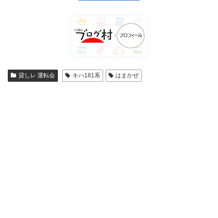
貸しレ 運転会
キハ181系
はまかぜ