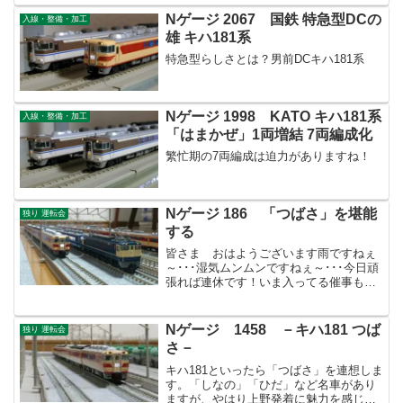
Nゲージ 2067 国鉄 特急型DCの
入線・整備・加工
雄 キハ181系
特急型らしさとは？男前DCキハ181系
Nゲージ 1998 KATO キハ181系
入線・整備・加工
「はまかぜ」1両増結 7両編成化
繁忙期の7両編成は迫力がありますね！
Nゲージ 186 「つばさ」を堪能
独り 運転会
する
皆さま おはようございます雨ですねぇ
～･･･湿気ムンムンですねぇ～･･･今日頑
張れば連休です！いま入ってる催事も今
日が最終日。ラストスパートです！さ
て、昨日ネタ切れで小休止しましたが、
PF前期型を見て思い出しました。臨時特
Nゲージ 1458 －キハ181 つば
独り 運転会
急「つばさ51号」...
さ－
キハ181といったら「つばさ」を連想しま
す。「しなの」「ひだ」など名車があり
ますが、やはり上野発着に魅力を感じて