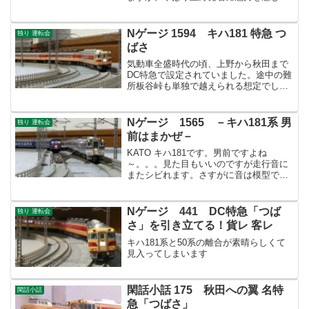
しまいます。
Nゲージ 1594 キハ181 特急 つ
独り 運転会
ばさ
気動車全盛時代の頃、上野から秋田まで
DC特急で設定されていました。途中の難
所板谷峠も単独で越えられる想定でした
が、結局EF71が補機として先頭に立って
いました。
Nゲージ 1565 －キハ181系 男
独り 運転会
前はまかぜ－
KATO キハ181です。男前ですよね
～。。。見た目もいいのですが走行音に
またシビれます。さすがに音は模型で再
現出来ないので脳内でディーゼルサウン
ドを鳴らしています(笑)
Nゲージ 441 DC特急「つば
独り 運転会
さ」を引き立てる！貨レ 客レ
キハ181系と50系の離合が素晴らしくて
見入ってしまいます
閑話小話 175 秋田への翼 名特
閑話小話
急「つばさ」