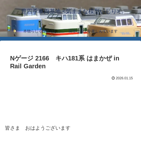
豊四季車両基地 <気ままな模型いじり>
本物らしく模型らしく… 簡単な加工を楽しんでいます
Nゲージ 2166 キハ181系 はまかぜ in
Rail Garden
2026.01.15
皆さま おはようございます