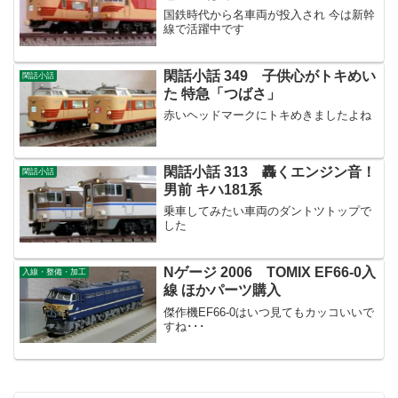
国鉄時代から名車両が投入され 今は新幹
線で活躍中です
閑話小話 349 子供心がトキめい
閑話小話
た 特急「つばさ」
赤いヘッドマークにトキめきましたよね
閑話小話 313 轟くエンジン音！
閑話小話
男前 キハ181系
乗車してみたい車両のダントツトップで
した
Nゲージ 2006 TOMIX EF66-0入
入線・整備・加工
線 ほかパーツ購入
傑作機EF66-0はいつ見てもカッコいいで
すね･･･