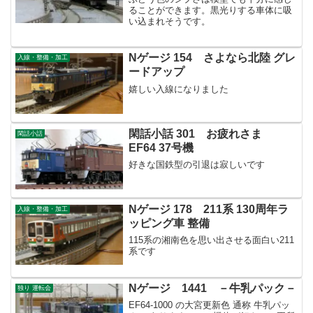
ることができます。黒光りする車体に吸
い込まれそうです。
Nゲージ 154 さよなら北陸 グレ
入線・整備・加工
ードアップ
嬉しい入線になりました
閑話小話 301 お疲れさま
閑話小話
EF64 37号機
好きな国鉄型の引退は寂しいです
Nゲージ 178 211系 130周年ラ
入線・整備・加工
ッピング車 整備
115系の湘南色を思い出させる面白い211
系です
Nゲージ 1441 －牛乳パック－
独り 運転会
EF64-1000 の大宮更新色 通称 牛乳パッ