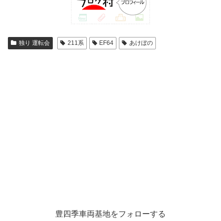
独り 運転会
211系
EF64
あけぼの
豊四季車両基地をフォローする