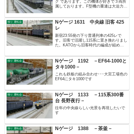
ク であります。この機体が好きで３両所
属しております。F型機の重連は大迫力で
いつもやってますね。
Nゲージ 1631 中央線 旧客 425
独り 運転会
レ
新宿23:55発の下り普通列車の425レで
す。旧客で活躍し115系に置き換わりまし
た。KATOから旧客時代の編成が組める
セットが出ましたので入手しました。
Nゲージ 1192 －EF64-1000と
独り 運転会
タキ1000－
これも鉄板の組み合わせ･･･大宮工場色の
EF64にタキ1000です
Nゲージ 1133 －115系300番
独り 運転会
台 長野夜行－
往年の中央線らしい光景を再現したいで
す
Nゲージ 1388 －茶釜－
独り 運転会