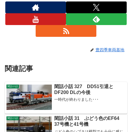
豊四季車両基地
関連記事
閑話小話 327 DD51引退と
閑話小話
DF200 DLの今後
一時代が終わりました･･･
閑話小話 31 ぶどう色のEF64
閑話小話
37号機と41号機
ぶどう色のシブさは模型でも十分に感じ