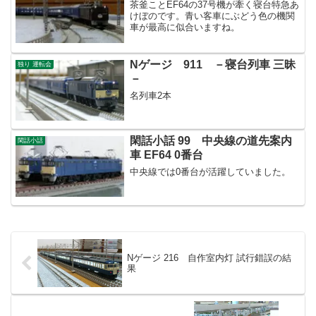
茶釜ことEF64の37号機が牽く寝台特急あ
けぼのです。青い客車にぶどう色の機関
車が最高に似合いますね。
Nゲージ 911 －寝台列車 三昧
独り 運転会
－
名列車2本
閑話小話 99 中央線の道先案内
閑話小話
車 EF64 0番台
中央線では0番台が活躍していました。
Nゲージ 216 自作室内灯 試行錯誤の結
果