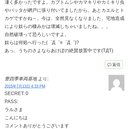
凄く多かったですよ。カブトムシやカマキリやカミキリ虫
やバッタが網戸に張り付いてましたから。あとカエルとト
カゲですかね～。今は、全然見なくなりました。宅地造成
により奴らの棲みかは壊滅しちゃいましたね。。。
自然破壊って恐ろしいですよ。
奴らは何処へ行った(゜Д゜≡゜Д゜)?
あっ、うちのさよならあけぼの絶賛放置中です(TДT)
返信
豊四季車両基地
より:
2015年7月13日 4:33 PM
SECRET: 0
PASS:
ラルさま
こんにちは
コメントありがとうございます