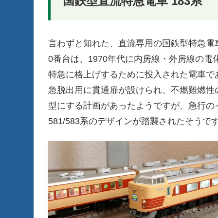
国鉄型直流特急電車 183系
言わずと知れた、直流専用の国鉄型特急電
0番台は、1970年代に内房線・外房線の
特急に格上げするために投入された電車で
急脱出用に貫通扉が設けられ、不燃難燃性の
型にする計画があったようですが、急行の
581/583系のデザインが踏襲されたそうで