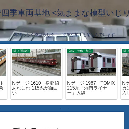
豊四季車両基地 <気ままな模型いじり
本物らしく模型らしく… 簡単な加工を楽しんでいます
独り 運転会
入線・整備・加工
独り
函ト
Nゲージ 1610 身延線
Nゲージ 1987 TOMIX
N
急
あれこれ 115系が面白
215系「湘南ライナ
カ
い
ー」入線
入