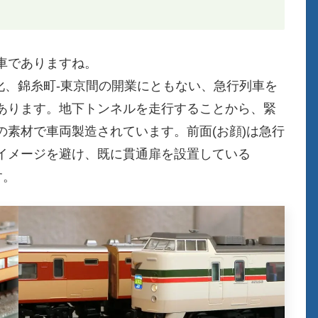
車でありますね。
電化、錦糸町-東京間の開業にともない、急行列車を
あります。地下トンネルを走行することから、緊
素材で車両製造されています。前面(お顔)は急行
イメージを避け、既に貫通扉を設置している
す。