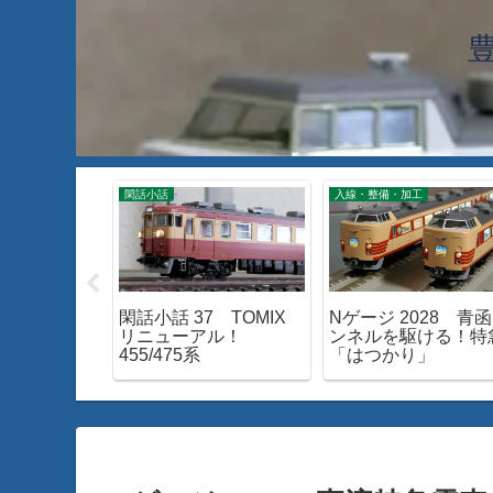
閑話小話
入線・整備・加工
7 24系25
閑話小話 37 TOMIX
Nゲージ 2028 青
雲」を見て
リニューアル！
ンネルを駆ける！特
455/475系
「はつかり」