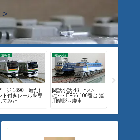
>
 運転会
閑話小話
閑話小話
ゲージ 1890 新たに
閑話小話 48 つい
閑話小話 3
ント付きレールを導
に･･･ EF66 100番台 運
客車普通列車
してみた
用離脱～廃車