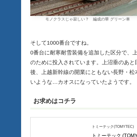
モノクラスじゃ寂しい？ 編成の華 グリーン車
そして1000番台ですね。
0番台に耐寒耐雪装備を追加した区分で、上
のために投入されています。上沼垂のあと田
後、上越新幹線の開業にともない長野・松
いような…カオスになっていたようです。
お求めはコチラ
トミーテック(TOMYTEC)
トミーテック (TOMYTE