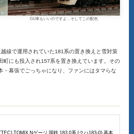
GU車もいいのですよ…そしてこの配色
越線で運用されていた181系の置き換えと雪対策
町にも投入され157系を置き換えています。その
本・幕張でごっちゃになり、ファンにはタマらな
C) TOMIX Nゲージ 国鉄 183 0系 (クハ183-0) 基本