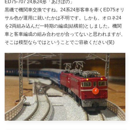
ED75-707 24系24形「あけぼの」
黒磯で機関車交換ですね。24系24形客車を牽くED75オリ
サル色が運用に就いたかは不明です。しかも、オロネ24
を2両組み込んだ一時期の編成(結構前)としました。機関
車と客車編成の組み合わせが合ってないと思われますが、
そこは模型ならではということでご容赦ください(笑)