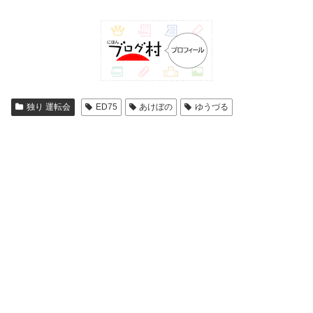
独り 運転会
ED75
あけぼの
ゆうづる