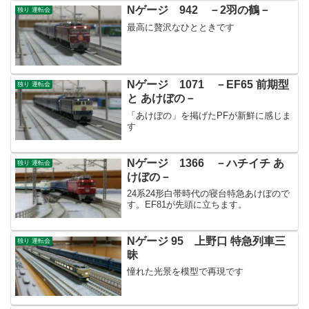
Nゲージ 942 －2羽の鶴－
独り 運転会
最高に贅沢なひとときです
Nゲージ 1071 －EF65 前期型
独り 運転会
と あけぼの－
「あけぼの」を掲げたPFが新鮮に感じま
す
Nゲージ 1366 －ハチイチ あ
独り 運転会
けぼの－
24系24形白帯時代の寝台特急あけぼので
す。EF81が先頭に立ちます。
Nゲージ 95 上野口 特急列車三
独り 運転会
昧
憧れた光景を模型で再現です