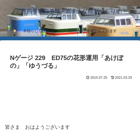
豊四季車両基地 <気ままな模型いじり>
本物らしく模型らしく… 簡単な加工を楽しんでいます
Nゲージ 229 ED75の花形運用「あけぼ
の」「ゆうづる」
2015.07.25
2021.03.29
皆さま おはようございます