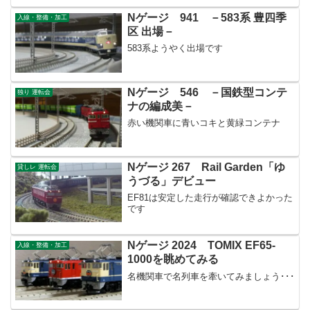
Nゲージ 941 －583系 豊四季
入線・整備・加工
区 出場－
583系ようやく出場です
Nゲージ 546 －国鉄型コンテ
独り 運転会
ナの編成美－
赤い機関車に青いコキと黄緑コンテナ
Nゲージ 267 Rail Garden「ゆ
貸しレ 運転会
うづる」デビュー
EF81は安定した走行が確認できよかった
です
Nゲージ 2024 TOMIX EF65‐
入線・整備・加工
1000を眺めてみる
名機関車で名列車を牽いてみましょう･･･