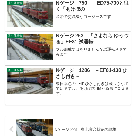
Nゲージ 750 －ED75-700と往
独り 運転会
く「あけぼの」－
金帯の交流機がゴージャスです
Nゲージ 263 「さよなら ゆうづ
独り 運転会
る」EF81 試運転
フル編成ではありませんが試運転させて
みます
Nゲージ 1286 －EF81-138 ひ
独り 運転会
さし付き－
東日本色のEF81ひさし付きは厳つさが出
ていますね。あけぼのHMが綺麗に見えま
す。
Nゲージ 228 東北寝台特急の雌雄