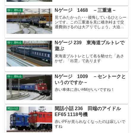
Nゲージ 1468 －三重連－
独り 運転会
見てみたかった･･･後悔しているひとシー
ンです。この三重連を見に碓氷峠まで交
通費掛けるのは大アリでしょう。大迫力
だったでしょうね。当時、子供だった自
分が残念でなりません。。。
Nゲージ 239 東海道ブルトレで
独り 運転会
遊ぶ
東海道ブルトレとして名を馳せた「あさ
かぜ」「出雲」であります
Nゲージ 1009 －セントークと
独り 運転会
いうのですか－
赤い車体に赤いHMがいいですね！
閑話小話 236 田端のアイドル
閑話小話
EF65 1118号機
赤いPFが見られなくなったのは寂しいで
すね