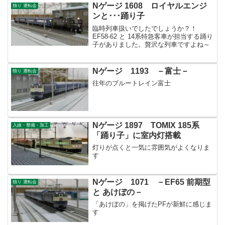
Nゲージ 1608 ロイヤルエンジ
独り 運転会
ンと･･･踊り子
臨時列車扱いでしたでしょうか？！
EF58-62 と 14系特急客車が担当する踊り
子がありました。贅沢な列車ですよね～
Nゲージ 1193 －富士－
独り 運転会
往年のブルートレイン富士
Nゲージ 1897 TOMIX 185系
入線・整備・加工
「踊り子」に室内灯搭載
灯りが点くと一気に雰囲気がよくなりま
す
Nゲージ 1071 －EF65 前期型
独り 運転会
と あけぼの－
「あけぼの」を掲げたPFが新鮮に感じま
す