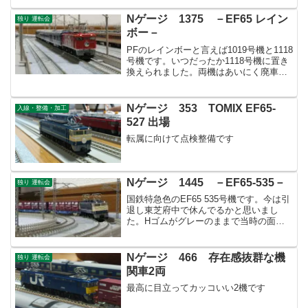
Nゲージ 1375 －EF65 レイン
独り 運転会
ボー－
PFのレインボーと言えば1019号機と1118
号機です。いつだったか1118号機に置き
換えられました。両機はあいにく廃車と
なりましたがEF81-95は現役で頑張って
おられます。
Nゲージ 353 TOMIX EF65-
入線・整備・加工
527 出場
転属に向けて点検整備です
Nゲージ 1445 －EF65-535－
独り 運転会
国鉄特急色のEF65 535号機です。今は引
退し東芝府中で休んでるかと思いまし
た。Hゴムがグレーのままで当時の面影
がそのまま残ります。当区では主に貨物
運用としていますが往年の特急運用にも
就かせてみたくなりますね！
Nゲージ 466 存在感抜群な機
独り 運転会
関車2両
最高に目立ってカッコいい2機です