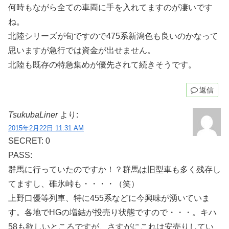
何時もながら全ての車両に手を入れてますのが凄いです
ね。
北陸シリーズが旬ですので475系新潟色も良いのかなって
思いますが急行では資金が出せません。
北陸も既存の特急集めが優先されて続きそうです。
返信
TsukubaLiner
より:
2015年2月22日 11:31 AM
SECRET: 0
PASS:
群馬に行っていたのですか！？群馬は旧型車も多く残存し
てますし、碓氷峠も・・・・（笑）
上野口優等列車、特に455系などに今興味が湧いていま
す。各地でHGの増結が投売り状態ですので・・・。キハ
58も欲しいところですが、さすがにこれは安売りしてい