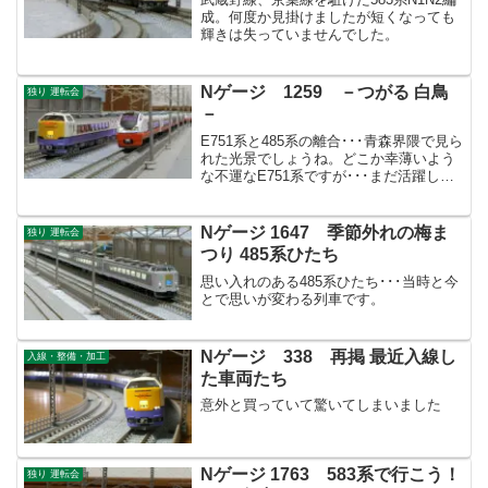
成。何度か見掛けましたが短くなっても
輝きは失っていませんでした。
Nゲージ 1259 －つがる 白鳥
独り 運転会
－
E751系と485系の離合･･･青森界隈で見ら
れた光景でしょうね。どこか幸薄いよう
な不運なE751系ですが･･･まだ活躍して
くれることを祈っています。
Nゲージ 1647 季節外れの梅ま
独り 運転会
つり 485系ひたち
思い入れのある485系ひたち･･･当時と今
とで思いが変わる列車です。
Nゲージ 338 再掲 最近入線し
入線・整備・加工
た車両たち
意外と買っていて驚いてしまいました
Nゲージ 1763 583系で行こう！
独り 運転会