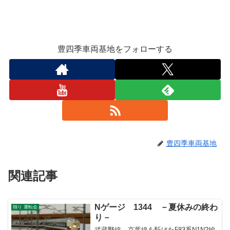
豊四季車両基地をフォローする
豊四季車両基地
関連記事
Nゲージ 1344 －夏休みの終わ
独り 運転会
り－
武蔵野線、京葉線を駈けた583系N1N2編