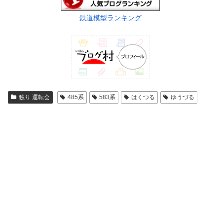
鉄道模型ランキング
独り 運転会
485系
583系
はくつる
ゆうづる