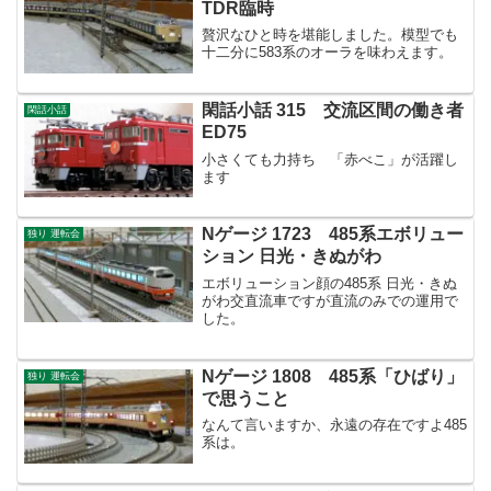
TDR臨時
贅沢なひと時を堪能しました。模型でも
十二分に583系のオーラを味わえます。
閑話小話 315 交流区間の働き者
閑話小話
ED75
小さくても力持ち 「赤べこ」が活躍し
ます
Nゲージ 1723 485系エボリュー
独り 運転会
ション 日光・きぬがわ
エボリューション顔の485系 日光・きぬ
がわ交直流車ですが直流のみでの運用で
した。
Nゲージ 1808 485系「ひばり」
独り 運転会
で思うこと
なんて言いますか、永遠の存在ですよ485
系は。