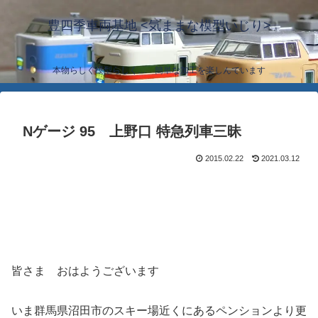
豊四季車両基地 <気ままな模型いじり>
本物らしく模型らしく… 簡単な加工を楽しんでいます
Nゲージ 95 上野口 特急列車三昧
2015.02.22
2021.03.12
皆さま おはようございます
いま群馬県沼田市のスキー場近くにあるペンションより更