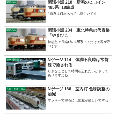
閑話小話 218 新潟のヒロイン
閑話小話
485系T18編成
485系は何本あっても嬉しいです
閑話小話 234 東北特急の代表格
閑話小話
「やまびこ」
特急色で長編成の485系ってだけで客が呼
べます
Nゲージ 114 体調不良時は常磐
独り 運転会
線で癒される
好きなことして時間を忘れたいときって
ありますよね
Nゲージ 166 室内灯 色味調整の
入線・整備・加工
加減
マッキーで塗るには加減が難しいですね