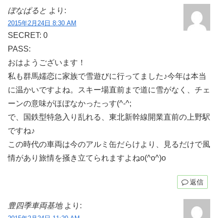
ぼなぱると
より:
2015年2月24日 8:30 AM
SECRET: 0
PASS:
おはようございます！
私も群馬嬬恋に家族で雪遊びに行ってました♪今年は本当
に温かいですよね。スキー場直前まで道に雪がなく、チェ
ーンの意味がほぼなかったっす(^-^;
で、国鉄型特急入り乱れる、東北新幹線開業直前の上野駅
ですね♪
この時代の車両は今のアルミ缶だらけより、見るだけで風
情があり旅情を掻き立てられますよねo(^o^)o
返信
豊四季車両基地
より: