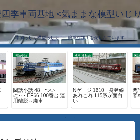
豊四季車両基地 <気ままな模型いじり
本物らしく模型らしく… 簡単な加工を楽しんでいます
閑話小話
独り 運転会
閑
X
閑話小話 48 つい
Nゲージ 1610 身延線
閑
に･･･ EF66 100番台 運
あれこれ 115系が面白
客
用離脱～廃車
い