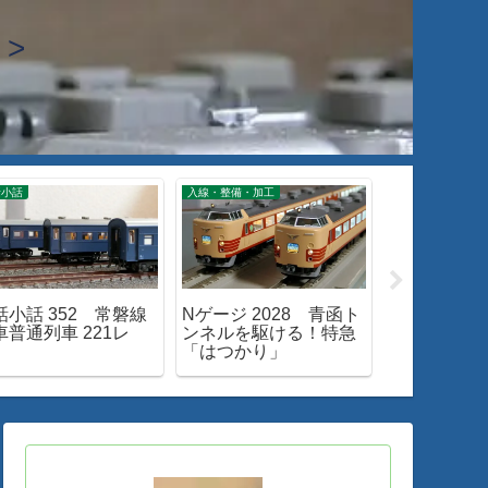
>
話小話
入線・整備・加工
入線・整備・加工
話小話 352 常磐線
Nゲージ 2028 青函ト
Nゲージ 200
車普通列車 221レ
ンネルを駆ける！特急
EF66-0入
「はつかり」
ツ購入