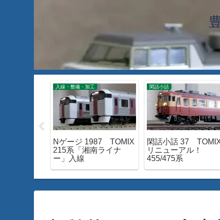
工
入線・整備・加工
閑話小話
60 TOMIX
Nゲージ 1987 TOMIX
閑話小話 37 TOMI
モーターを試す
215系「湘南ライナ
リニューアル！
ー」入線
455/475系