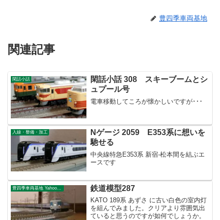
豊四季車両基地
関連記事
閑話小話 308 スキーブームとシ
閑話小話
ュプール号
電車移動してころが懐かしいですが･･･
Nゲージ 2059 E353系に想いを
入線・整備・加工
馳せる
中央線特急E353系 新宿-松本間を結ぶエ
ースです
鉄道模型287
豊四季車両基地 Yahoo!ブログ
KATO 189系 あずさ に古い白色の室内灯
を組んでみました。クリアより雰囲気出
ていると思うのですが如何でしょうか。