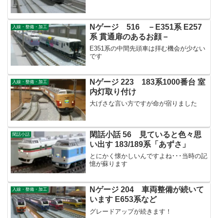
Nゲージ 516 －E351系 E257
入線・整備・加工
系 貫通扉のあるお顔－
E351系の中間先頭車は拝む機会が少ない
です
Nゲージ 223 183系1000番台 室
入線・整備・加工
内灯取り付け
大げさな言い方ですが命が宿りました
閑話小話 56 見ていると色々思
閑話小話
い出す 183/189系「あずさ」
とにかく懐かしいんですよね･･･当時の記
憶が蘇ります
Nゲージ 204 車両整備が続いて
入線・整備・加工
います E653系など
グレードアップが続きます！