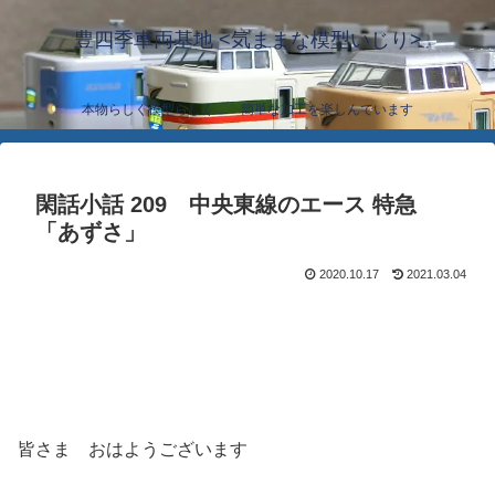
豊四季車両基地 <気ままな模型いじり>
本物らしく模型らしく… 簡単な加工を楽しんでいます
閑話小話 209 中央東線のエース 特急
「あずさ」
2020.10.17
2021.03.04
皆さま おはようございます