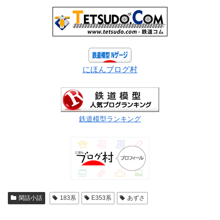
にほんブログ村
鉄道模型ランキング
閑話小話
183系
E353系
あずさ