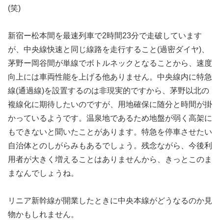
(笑)
新宿ー松本間を最速列車で2時間23分で走破しています
が、中央線快速と同じ線路を走行すること(過密ダイヤ)、
茅野ー岡谷間が単線でボトルネックとなることから、速度
向上には車両性能を上げる他ありません。中央線内に特急
線(通過線)を設置するのは非現実的ですから、茅野以北の
複線化に期待したいのですが、用地確保に随分と時間が掛
かっているようです。温泉地であるため地盤が弱く高架に
もできないと聞いたことがあります。特急を停車させたい
自治体とのしがらみもあるでしょう。残念ながら、今後利
用者が大きく増えることはありませんから、きっとこのま
まなんでしょうね。
リニア新幹線が開業したときに中央本線がどうなるのか見
物かもしれません。