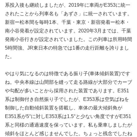
系投入後も継続しましたが、2019年に車両がE353に統一
されたことから列車名も「あずさ」に統一されています。
新宿ー松本間を毎時1本、千葉・東京・新宿発着ー松本・
南小谷発着が設定されています。2020年3月までは、千葉
発南小谷行きが設定されていました。この列車は所用時間
5時間強、JR東日本の特急では1番の走行距離を誇りまし
た。
やはり気になるのは特徴である振り子(車体傾斜装置)です
ね。中央本線は山間部を縫って走る路線が大部分でカーブ
や勾配が多いことから採用された装置であります。E351
系は制御付き自然振り子でしたが、E353系は空気ばねを
制御した自動傾斜装置を搭載し、車体の最大傾斜角が
E351系が5°に対しE353系は1.5°と少ない角度ですがE351
系と同様の通過速度を保っています。私も乗車しましたが
傾斜をほとんど感じませんでした。ちょっと残念でしたね