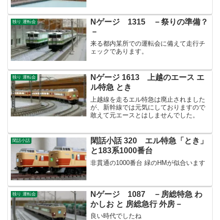
Nゲージ 1315 －祭りの準備？
独り 運転会
－
来る都内某所での運転会に備えて走行チ
ェックであります。
Nゲージ 1613 上越のエース エ
独り 運転会
ル特急 とき
上越線を走るエル特急は廃止されました
が、新幹線では元気にしておりますので
敢えて元エースとはしませんでした。
閑話小話 320 エル特急「とき」
閑話小話
と183系1000番台
非貫通の1000番台 緑のHMが似合います
Nゲージ 1087 －房総特急 わ
独り 運転会
かしお と 房総急行 外房－
良い時代でしたね