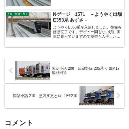
Nゲージ 1571 －ようやく出場
入線・整備・加工
E353系 あずさ－
ようやくE353系が入線しました。整備も
ほぼ完了です。デビュー間もない頃に実
車に乗っていますので模型も入手したい
と思っておりました。
閑話小話 208 武蔵野線 205系 ケヨM17
編成回送
閑話小話 210 塗装変更とロゴ EF210
コメント