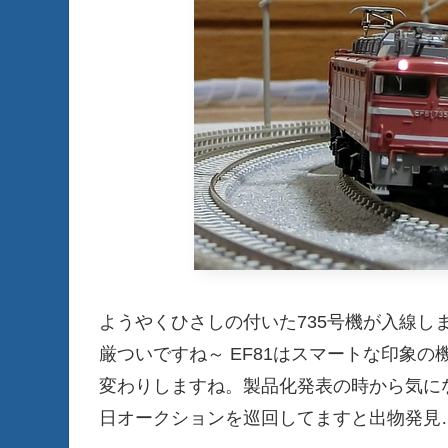
ようやくひさしの付いた735号機が入線し
厳ついですね～ EF81はスマートな印象
変わりしますね。製品化発表の時から気に
日オークションを巡回してますと出物発見