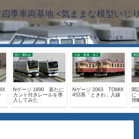
豊四季車両基地 <気ままな模型いじり
本物らしく模型らしく… 簡単な加工を楽しんでいます
独り 運転会
入線・整備・加工
閑
IX
Nゲージ 1890 新たに
Nゲージ 2063 TOMIX
閑
ー
カント付きレールを導
453系「ときわ」入線
に･
入してみた
用