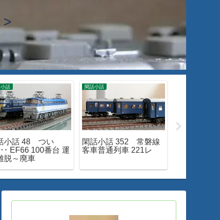
>
話小話
閑話小話
入線・整備・加工
話小話 48 つい
閑話小話 352 常磐線
Nゲージ 20
･･ EF66 100番台 運
客車普通列車 221レ
ンネルを駆
離脱～廃車
「はつかり