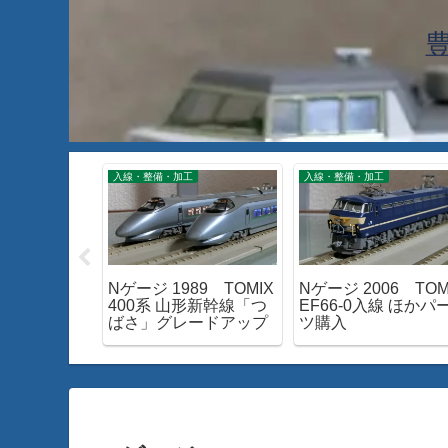
工
入線・整備・加工
入線・整備・加工
87 TOMIX
Nゲージ 1989 TOMIX
Nゲージ 2006 TOM
湘南ライナ
400系 山形新幹線「つ
EF66-0入線 ほかパ
ばさ」グレードアップ
ツ購入