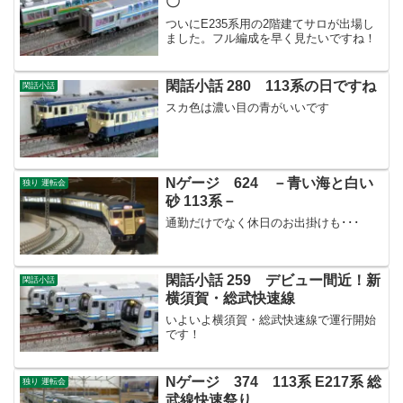
〇
ついにE235系用の2階建てサロが出場し
ました。フル編成を早く見たいですね！
閑話小話 280 113系の日ですね
閑話小話
スカ色は濃い目の青がいいです
Nゲージ 624 －青い海と白い
独り 運転会
砂 113系－
通勤だけでなく休日のお出掛けも･･･
閑話小話 259 デビュー間近！新
閑話小話
横須賀・総武快速線
いよいよ横須賀・総武快速線で運行開始
です！
Nゲージ 374 113系 E217系 総
独り 運転会
武線快速祭り