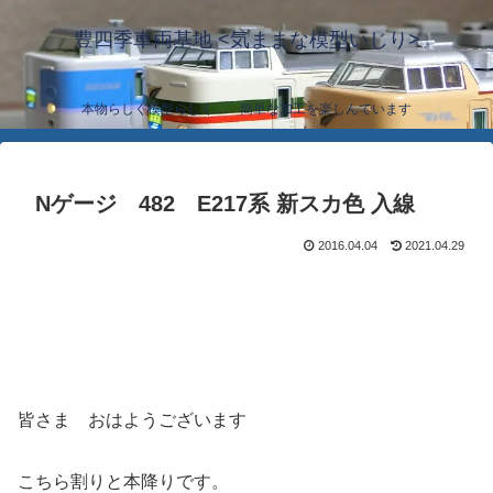
豊四季車両基地 <気ままな模型いじり>
本物らしく模型らしく… 簡単な加工を楽しんでいます
Nゲージ 482 E217系 新スカ色 入線
2016.04.04
2021.04.29
皆さま おはようございます
こちら割りと本降りです。