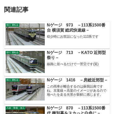
関連記事
Nゲージ 973 －113系1500番
独り 運転会
台 横須賀 総武快速線－
幼少時にお世話になった113系です
Nゲージ 713 －KATO 近郊型
独り 運転会
祭り－
線路に並べるだけで一苦労です(笑)
Nゲージ 1416 －房総近郊型－
独り 運転会
この両車が離合するのは蘇我以南です
ね。京葉線＝高架のイメージがあるので
地べたを走る光景が新鮮に感じます。
Nゲージ 870 －113系1500番
入線・整備・加工
代 種別幕をスカっと白色に－