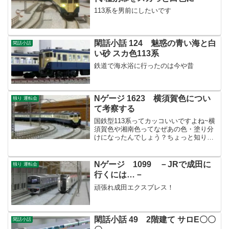
113系を男前にしたいです
閑話小話 124 魅惑の青い海と白
閑話小話
い砂 スカ色113系
鉄道で海水浴に行ったのは今や昔
Nゲージ 1623 横須賀色につい
独り 運転会
て考察する
国鉄型113系ってカッコいいですよね~横
須賀色や湘南色ってなぜあの色・塗り分
けになったんでしょう？ちょっと知りた
くなりました。
Nゲージ 1099 －JRで成田に
独り 運転会
行くには…－
頑張れ成田エクスプレス！
閑話小話 49 2階建て サロE〇〇
閑話小話