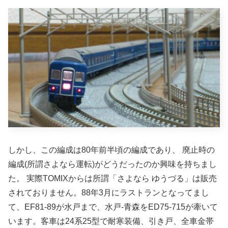
しかし、この編成は80年前半頃の編成であり、 廃止時の
編成(所謂さよなら運転)がどうだったのか興味を持ちまし
た。 実際TOMIXからは所謂「さよなら ゆうづる」は販売
されておりません。88年3月にラストランとなってまし
て、EF81-89が水戸まで、水戸-青森をED75-715が牽いて
います。客車は24系25型で耐寒装備、引き戸、全車金帯