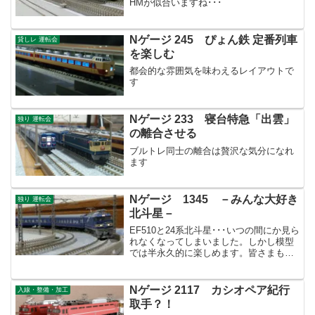
HMが似合いますね･･･
Nゲージ 245 ぴょん鉄 定番列車
貸しレ 運転会
を楽しむ
都会的な雰囲気を味わえるレイアウトで
す
Nゲージ 233 寝台特急「出雲」
独り 運転会
の離合させる
ブルトレ同士の離合は贅沢な気分になれ
ます
Nゲージ 1345 －みんな大好き
独り 運転会
北斗星－
EF510と24系北斗星･･･いつの間にか見ら
れなくなってしまいました。しかし模型
では半永久的に楽しめます。皆さまもい
かがでしょうか？
Nゲージ 2117 カシオペア紀行
入線・整備・加工
取手？！