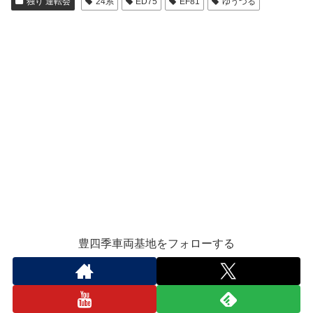
独り 運転会
24系
ED75
EF81
ゆうづる
豊四季車両基地をフォローする