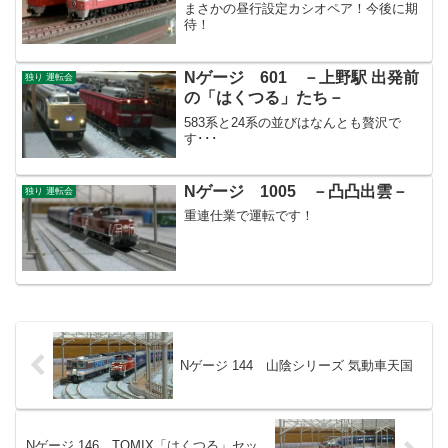
まさかの昼行設定カシオペア！今後に期
待！
Nゲージ 601 －上野駅 出発前
独り 運転会
の「はくつる」たち－
583系と24系の並びはなんとも贅沢で
す･･･
Nゲージ 1005 －凸凸出雲－
独り 運転会
重連仕業で運転です！
Nゲージ 144 山陰シリーズ 気動車天国
Nゲージ 146 TOMIX「はくつる」セッ