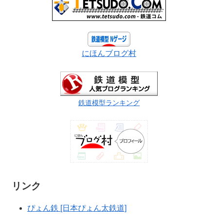
にほんブログ村
鉄道模型ランキング
リンク
ぴょん鉄 [日本ぴょん太鉄道]