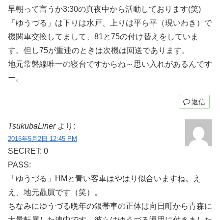
早朝って言うか3:30の真夜中から活動しております(笑)
「ゆうづる」は下りは水戸、上りは平ら平（現いわき）で
機関車交換してまして、81と75の付け替えをしていま
す。但し75が重連のときは次機は回送であります。
地元常磐線唯一の寝台ですからね～思い入れがあるんです
ー。
返信
TsukubaLiner
より:
2015年5月2日 12:45 PM
SECRET: 0
PASS:
「ゆうづる」HMと青い客車はやはり似合いますね。え
え、地元贔屓です（笑）。
ちなみにゆうづる晩年の銀帯車の正体は向日町から青森に
大量転属した連中です。彼らはゆうづる運用に付きました