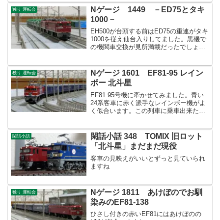
Nゲージ 1449 －ED75とタキ
独り 運転会
1000－
EH500が台頭する前はED75の重連がタキ
1000を従え仙台入りしてました。黒磯で
の機関車交換が見所満載だったでしょ
う･･･行きたかった！
Nゲージ 1601 EF81-95 レイン
独り 運転会
ボー 北斗星
EF81 95号機に牽かせてみました。青い
24系客車に赤く派手なレインボー機がよ
く似合います。この列車に乗車出来たら
特別感あったでしょうね！
閑話小話 348 TOMIX 旧ロット
閑話小話
「北斗星」まだまだ現役
客車の見映えがいいとずっと見ていられ
ますね
Nゲージ 1811 あけぼのでお馴
独り 運転会
染みのEF81-138
ひさし付きの赤いEF81にはあけぼのの