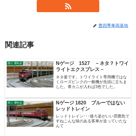
豊四季車両基地
関連記事
Nゲージ 1527 －ネタ？トワイ
独り 運転会
ライトエクスプレス－
ネタ釜です。トワイライト専用機ではな
くローズピンクの一般機が先頭に立ちま
した。青カニが入れば3色でした。
Nゲージ 1820 ブルーではない
独り 運転会
レッドトレイン
レッドトレイン･･･後ろ姿がいい雰囲気で
すねこんな味のある客車が走っていたな
んて