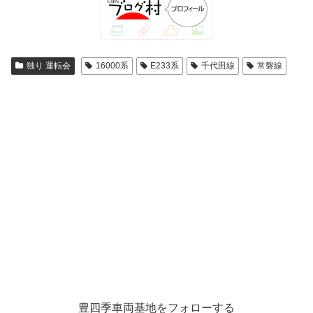
独り 運転会
16000系
E233系
千代田線
常磐線
豊四季車両基地をフォローする