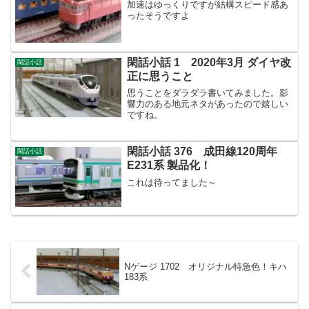
加速はゆっくりですが結構スピード感あ
ったそうですよ
閑話小話 1 2020年3月 ダイヤ改
閑話小話
正に思うこと
思うことをダラダラ書いてみました。影
響力のある地元ネタがあったので嬉しい
ですね。
閑話小話 376 成田線120周年
閑話小話
E231系 製品化！
これは待ってました～
Nゲージ 1702 オリジナル特急色！キハ
183系