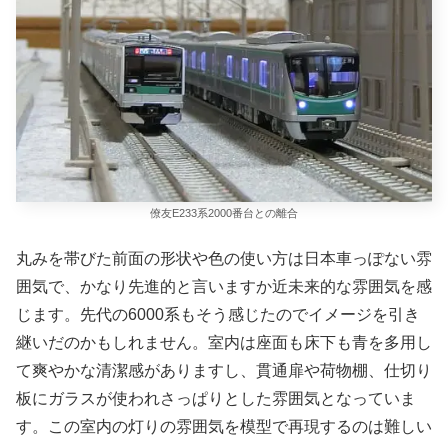
僚友E233系2000番台との離合
丸みを帯びた前面の形状や色の使い方は日本車っぽない雰
囲気で、かなり先進的と言いますか近未来的な雰囲気を感
じます。先代の6000系もそう感じたのでイメージを引き
継いだのかもしれません。室内は座面も床下も青を多用し
て爽やかな清潔感がありますし、貫通扉や荷物棚、仕切り
板にガラスが使われさっぱりとした雰囲気となっていま
す。この室内の灯りの雰囲気を模型で再現するのは難しい