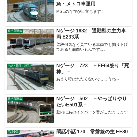
急・メトロ車運用
MSEの存在が目立ちます！
Nゲージ 1632 通勤型の主力車
独り 運転会
両 E233系
普段何気なく見ている車両でも掘り下げ
てみると面白いもんですよ。
Nゲージ 723 －EF64祭り「死
入線・整備・加工
神」－
あまり呼ばれたくないでしょうね～
Nゲージ 502 －やっぱりやり
独り 運転会
たいE501系－
脳内にあのインバータ音がこだまします
閑話小話 170 常磐線の主 EF80
閑話小話