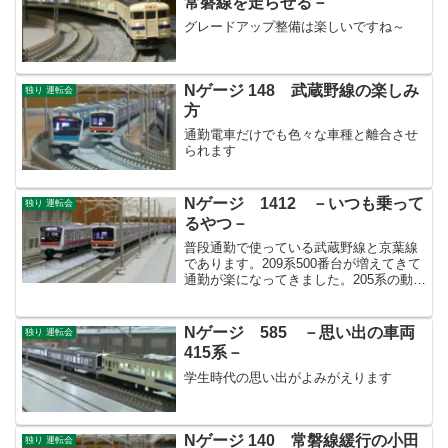
常磐線を走らせる－
グレードアップ整備は楽しいですね～
Nゲージ 148 武蔵野線の楽しみ
独り 運転会
方
通勤電車だけでも色々な車種と離合させ
られます
Nゲージ 1412 －いつも乗って
独り 運転会
るやつ－
普段通勤で使っている武蔵野線と京葉線
であります。209系500番台が増えてきて
通勤が楽になってきました。205系の動力
音も聴きたいのですが混雑時は快適な方
がいいですね。
Nゲージ 585 －思い出の車両
独り 運転会
415系－
学生時代の思い出がよみがえります
Nゲージ 140 常磐線緩行の小田
独り 運転会