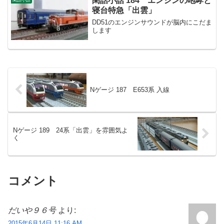
閑話小話 184 エンジンの咆哮と
寝台特急「出雲」
DD51のエンジンサウンドが脳内にこだま
します
Nゲージ 187 E653系 入線
Nゲージ 189 24系「出雲」を雰囲気よ
く
コメント
だいや９６号
より:
2015年6月14日 11:16 AM