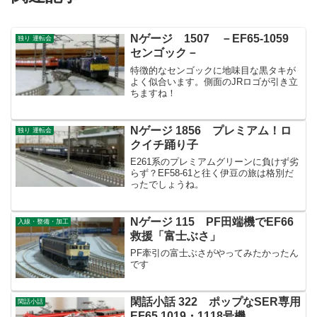
Nゲージ 1507 －EF65-1059
独り 運転会
センゴック－
特徴的なセンゴックに地味目な黒タキが
よく似合います。側面のJRロゴが引き立
ちますね！
Nゲージ 1856 プレミアム！ロ
独り 運転会
クイチ踊り子
E261系のプレミアムグリーンに負けず劣
らず？EF58-61と往く伊豆の旅は格別だ
ったでしょうね。
Nゲージ 115 PF田端機でEF66
入線・整備・加工
救援「富士ぶさ」
PF牽引の富士ぶさがやってみたかったん
です
閑話小話 322 ポップなSER専用
閑話小話
EF65 1019・1118号機