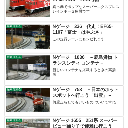
真っ赤でポップなスーパーエクスプレス
レインボー専用機です
Nゲージ 336 代走！EF65-
独り 運転会
1107「富士・はやぶさ」
この走行シーンにもシビれます
Nゲージ 1036 －鹿島貨物 ト
独り 運転会
ランスシティ コンテナ－
新しいコンテナを搭載するときの高揚
感！
Nゲージ 753 －日本のホット
独り 運転会
スポットへ行こう「出雲」－
何度走らせてもいいものはいいですね･･･
Nゲージ 1655 251系 スーパー
独り 運転会
ビュー踊り子で優雅に行こう