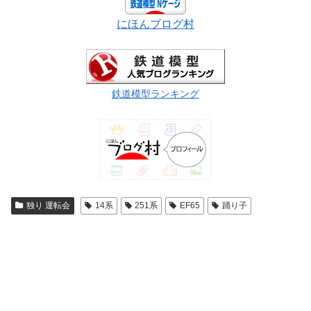
にほんブログ村
鉄道模型ランキング
独り 運転会
14系
251系
EF65
踊り子