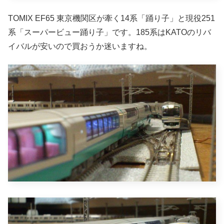
TOMIX EF65 東京機関区が牽く14系「踊り子」と現役251
系「スーパービュー踊り子」です。185系はKATOのリバ
イバルが安いので買おうか迷いますね。