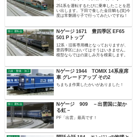
251系を運転するたびに乗車したことを思
い出します。下田で食した金目鯛も(笑)今
度は常磐踊り子で行ってみたいですね！
Nゲージ 1671 豊四季区 EF65
独り 運転会
501 Pトップ
12系・旧客専用機となっておりますが、
豊四季区においてはそうはいきません。
模型ならではの楽しみ方を模索します。
Nゲージ 1944 TOMIX 14系座席
入線・整備・加工
車 グレードアップ その2
ちまちま作業したかいがありました！
Nゲージ 909 －出雲国に架か
独り 運転会
る虹－
PF「出雲」最高です！
閑話小話