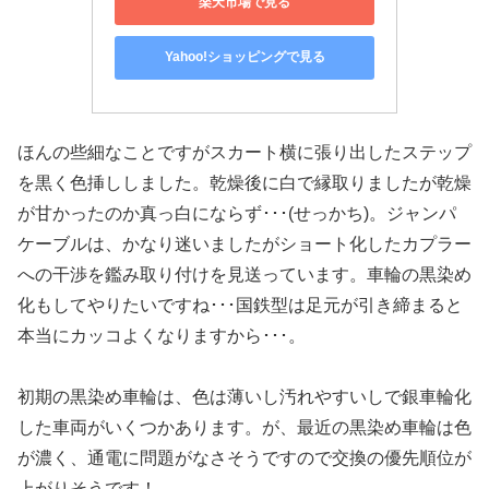
楽天市場で見る
Yahoo!ショッピングで見る
ほんの些細なことですがスカート横に張り出したステップ
を黒く色挿ししました。乾燥後に白で縁取りましたが乾燥
が甘かったのか真っ白にならず･･･(せっかち)。ジャンパ
ケーブルは、かなり迷いましたがショート化したカプラー
への干渉を鑑み取り付けを見送っています。車輪の黒染め
化もしてやりたいですね･･･国鉄型は足元が引き締まると
本当にカッコよくなりますから･･･。
初期の黒染め車輪は、色は薄いし汚れやすいしで銀車輪化
した車両がいくつかあります。が、最近の黒染め車輪は色
が濃く、通電に問題がなさそうですので交換の優先順位が
上がりそうです！