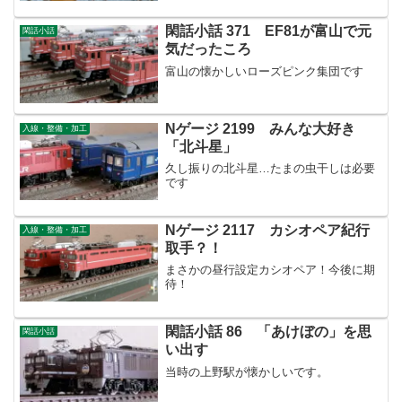
閑話小話 371 EF81が富山で元
閑話小話
気だったころ
富山の懐かしいローズピンク集団です
Nゲージ 2199 みんな大好き
入線・整備・加工
「北斗星」
久し振りの北斗星…たまの虫干しは必要
です
Nゲージ 2117 カシオペア紀行
入線・整備・加工
取手？！
まさかの昼行設定カシオペア！今後に期
待！
閑話小話 86 「あけぼの」を思
閑話小話
い出す
当時の上野駅が懐かしいです。