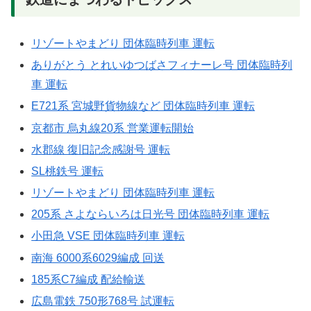
リゾートやまどり 団体臨時列車 運転
ありがとう とれいゆつばさフィナーレ号 団体臨時列
車 運転
E721系 宮城野貨物線など 団体臨時列車 運転
京都市 烏丸線20系 営業運転開始
水郡線 復旧記念感謝号 運転
SL桃鉄号 運転
リゾートやまどり 団体臨時列車 運転
205系 さよならいろは日光号 団体臨時列車 運転
小田急 VSE 団体臨時列車 運転
南海 6000系6029編成 回送
185系C7編成 配給輸送
広島電鉄 750形768号 試運転