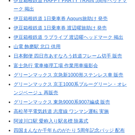
伊豆箱根鉄道 HAPPY PARTY TRAIN 5周年ヘッドマ
ーク 掲出
伊豆箱根鉄道 1日乗車券 Aqours旅助け 発売
伊豆箱根鉄道 1日乗車券 渡辺曜旅助け 発売
伊豆箱根鉄道 ラブライブ 渡辺曜ヘッドマーク 掲出
山電 飾磨駅 北口 供用
日本郵便 四日市あすなろう鉄道フレーム切手 販売
富士急行 電車修理工場 作業用車撮影会
グリーンマックス 京急新1000形ステンレス車 販売
グリーンマックス 京王1000系ブルーグリーン・オレ
ンジベージュ 再販売
グリーンマックス 東急9000系9007編成 販売
高松琴平電気鉄道 志度線 ワンマン運転 実施
阿波川口駅 愛称入り駅名標 除幕式
四国まんなか千年ものがたり 5周年記念バッジ 配布