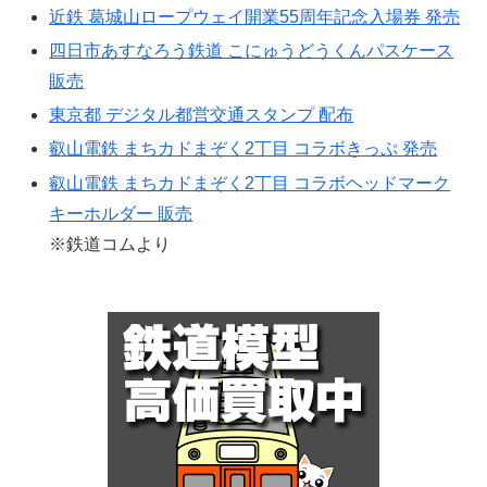
近鉄 葛城山ロープウェイ開業55周年記念入場券 発売
四日市あすなろう鉄道 こにゅうどうくんパスケース
販売
東京都 デジタル都営交通スタンプ 配布
叡山電鉄 まちカドまぞく2丁目 コラボきっぷ 発売
叡山電鉄 まちカドまぞく2丁目 コラボヘッドマーク
キーホルダー 販売
※鉄道コムより