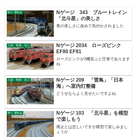
Nゲージ 343 ブルートレイン
独り 運転会
「北斗星」の美しさ
青の美しさに改めて気付かされました
Nゲージ 2034 ローズピンク
入線・整備・加工
EF80 EF81
ローズピンクが3機並ぶと圧巻であります
ね
Nゲージ 209 「雷鳥」「日本
入線・整備・加工
海」へ室内灯整備
どうせならよく見せたいですよね
Nゲージ 103 「北斗星」を模型
独り 運転会
で楽しもう
廃止とは悲しいですが模型で楽しみまし
ょうか