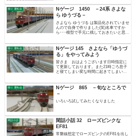
Nゲージ 1450 －24系 さよな
独り 運転会
ら ゆうづる－
さよなら ゆうづる は製品化されていませ
んので自身で作りました(笑)名車ですか
ら･･･模型で手元に残しておきたいと思い
ました。
Nゲージ 145 さよなら「ゆうづ
独り 運転会
る」をやってみよう
皆さま おはようございます日時指定に
て更新しております。また21時ごろ息子
と寝てしまい変な時間に起きてしまいま
した(いま4時)。ネタのイメージは出来て
いたので息子が爆睡中に作業を進めたい
と思います。今回は常磐線を駆けた寝台
Nゲージ 865 －旬なところで
独り 運転会
特急「ゆうづる」で...
－
いろいろ試してみたくなりました
閑話小話 32 ローズピンクな
閑話小話
EF81
常磐線想定でローズピンクのEF81を出し