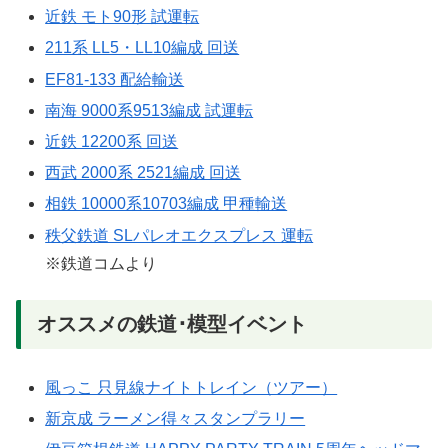
近鉄 モト90形 試運転
211系 LL5・LL10編成 回送
EF81-133 配給輸送
南海 9000系9513編成 試運転
近鉄 12200系 回送
西武 2000系 2521編成 回送
相鉄 10000系10703編成 甲種輸送
秩父鉄道 SLパレオエクスプレス 運転
※鉄道コムより
オススメの鉄道･模型イベント
風っこ 只見線ナイトトレイン（ツアー）
新京成 ラーメン得々スタンプラリー