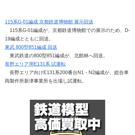
115系G-01編成 京都鉄道博物館 展示回送
115系G-01編成が、京都鉄道博物館での展示のため、D-
19編成とともに回送。
東武 800型851編成 回送
東武鉄道の800型851編成が、北館林へ回送。
長野エリア用E131系 試運転
長野エリア向けE131系200番台N1・N2編成が、総合車
両製作所新津事業所を出場し試運転。