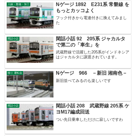
Nゲージ 1892 E231系 常磐線 を
入線・整備・加工
もっとカッコよく
フック付きから電連付きに換えてみまし
た
閑話小話 92 205系 ジャカルタ
閑話小話
で第二の「車生」を
武蔵野線で活躍した205系がインドネシア
はジャカルタに譲渡されています。
Nゲージ 966 －新旧 湘南色－
独り 運転会
新旧並べてみるのも楽しいです
閑話小話 208 武蔵野線 205系 ケ
閑話小話
ヨM17編成回送
つい先日乗車しただけに寂しいですわ