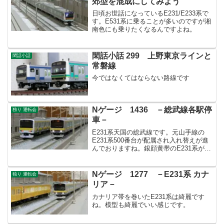
郊型を混成にしてみよう
日頃お世話になっているE231/E233系で
す。E531系に乗ることが多いのですが湘
南色にも乗りたくなるんですよね。
閑話小話 299 上野東京ラインと
閑話小話
常磐線
今ではなくてはならない路線です
Nゲージ 1436 －総武線各駅停
独り 運転会
車－
E231系天国の総武線です。元山手線の
E231系500番台が配属され入れ替えが進
んでおりますね。銀顔黄帯のE231系が見
られるはあとどのくらいでしょうか？
Nゲージ 1277 －E231系 カナ
独り 運転会
リア－
カナリア帯を巻いたE231系は綺麗です
ね。模型も綺麗でいい感じです。