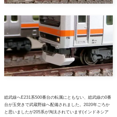
総武線へE231系500番台の転属にともない、総武線の0番
台が玉突きで武蔵野線へ配備されました。2020年ごろか
と思いましたが205系が淘汰されています(インドネシア