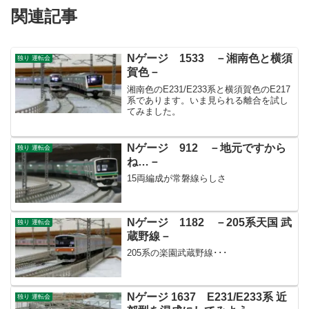
関連記事
Nゲージ 1533 －湘南色と横須
独り 運転会
賀色－
湘南色のE231/E233系と横須賀色のE217
系であります。いま見られる離合を試し
てみました。
Nゲージ 912 －地元ですから
独り 運転会
ね…－
15両編成が常磐線らしさ
Nゲージ 1182 －205系天国 武
独り 運転会
蔵野線－
205系の楽園武蔵野線･･･
Nゲージ 1637 E231/E233系 近
独り 運転会