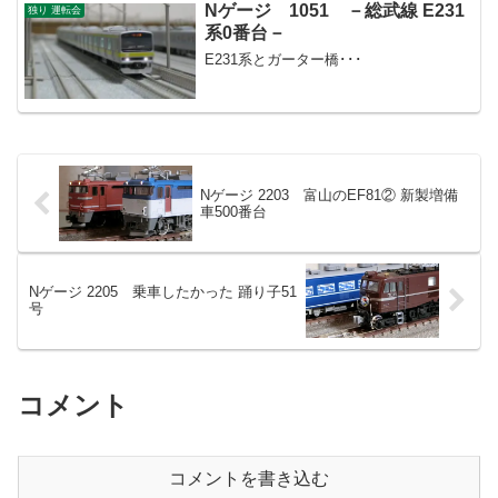
Nゲージ 1051 －総武線 E231
独り 運転会
系0番台－
E231系とガーター橋･･･
Nゲージ 2203 富山のEF81② 新製増備
車500番台
Nゲージ 2205 乗車したかった 踊り子51
号
コメント
コメントを書き込む