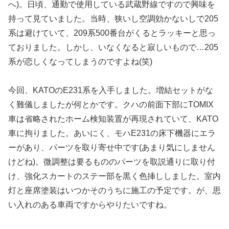
へ)。日頃、通勤で使用している武蔵野線ですので興味を
持って見ていました。当時、狭いし空調効かないしで205
系は避けていて、209系500番台がくるとラッキーと思っ
ておりました。しかし、いなくなると寂しいもので…205
系が恋しくなってしまうのですよね(笑)
今回、KATOのE231系を入手しました。増結セットがな
く難儀しましたが何とかです。クハの前面下部にTOMIX
車は省略されたホーム検知装置が再現されていて、KATO
車に拘りました。あいにく、モハE231の床下機器にエラ
ーがあり、パーツを取り寄せ中です(あまり気にしません
けどね)。微調整は要るもののパーツを取説通りに取り付
け、強化スカートのステー部を黒く色挿ししました。室内
灯と座席塗装はいつかそのうちに施工の予定です。が、思
い入れのある車両ですからやりたいですね。